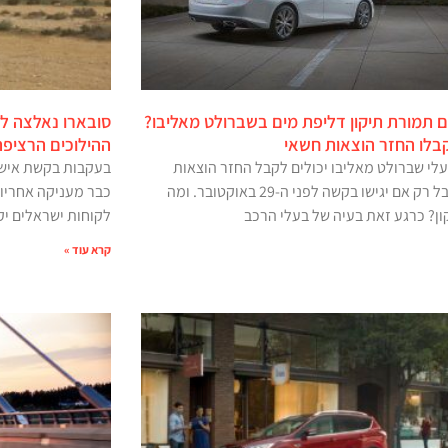
 תמורת תיקון דליפת מים בשברולט מאליבו?
סובארו נאלצה ל
קבלו החזר הוצאות חשאי
ההילוכים הרציפה ל-10 
לי שברולט מאליבו יכולים לקבל החזר הוצאות
בעקבות בקשת אישור
חלקי, אבל רק אם יגישו בקשה לפני ה-29 באוקטובר. ומה
כבר מעניקה אחריו
ון? כרגע זאת בעיה של בעלי הרכב
לקוחות ישראלים י
קרא עוד »