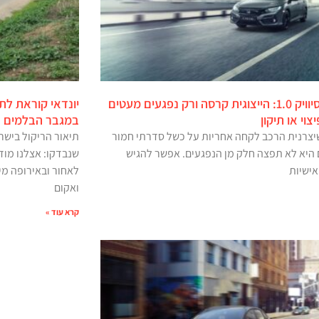
הונדה סיוויק 1.0: הייצוגית קרסה ורק נפגעים מעטים
צוי או תיקון
במגבר הבלמים
יצרנית הרכב לקחה אחריות על כשל סדרתי חמור
תיאור הריקול בישר
 היא לא תפצה חלק מן הנפגעים. אפשר להגיש
שנבדקו: אצלנו מוד
אישיות
לאחור ובאירופה מי
ואקום
קרא עוד »