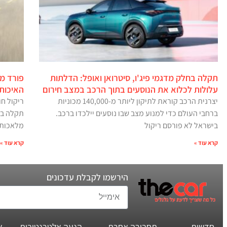
תקלה בחלק מדגמי פיג'ו, סיטרואן ואופל: הדלתות
פורד מ
עלולות לכלוא את הנוסעים בתוך הרכב במצב חירום
האיכות
יצרנית הרכב קוראת לתיקון ליותר מ-140,000 מכוניות
ריקול חו
ברחבי העולם כדי למנוע מצב שבו נוסעים יילכדו ברכב.
תקלה במ
בישראל לא פורסם ריקול
מלאכותי
קרא עוד »
קרא עוד »
הירשמו לקבלת עדכונים
חדשות
תחבורה אחרת
הנעה אלטרנטיבית
א