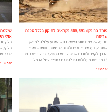
פורד ברונקו: 565,691 נקראים לתיקון בגלל סכנת
שילמתם
שריפה
אולי ת
תנועה של צמת חוטי חשמל בתא המנוע עלולה לשפשף
חלק מבע
אותה עם עצמים אחרים ולגרום לחשיפת חוטים – ומכאן
הדרך לקצר ולסכנת שריפה בתא המנוע קצרה. בפורד זיהו
לגבי תיק
15 שריפות שעלולות היו להיגרם כתוצאה של הכשל
קרא עוד »
קרא עוד »