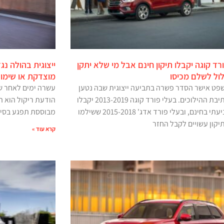
רד קוגה יקבלו תיקון חינם אבל מי שלא יתקן
ול לשלם מכיסו
מוצדקת או שימוש
פט אישר הסדר פשרה בתביעה ייצוגית שבה נטען
לכשל בתיבת ההילוכים. בעלי פורד קוגה 2013-2019 יקבלו
הודעת ריקול הוא ה
תיקון מניעתי בחינם, ובעלי פורד אדג' 2015-2018 ששילמו
מבוססת תפגע בסיכ
יקון עשויים לקבל החזר
קרא עוד »