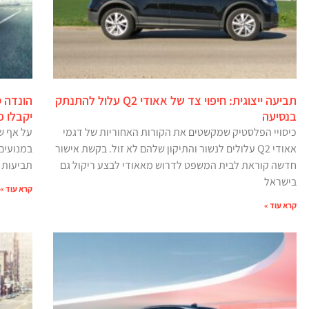
תביעה ייצוגית: חיפוי צד של אאודי Q2 עלול להתנתק
בנסיעה
יקבלו פי
כיסויי הפלסטיק שמקשטים את הקורות האחוריות של דגמי
על אף ש
אאודי Q2 עלולים לנשור והתיקון שלהם לא זול. בקשת אישור
במנועים
חדשה קוראת לבית המשפט לדרוש מאאודי לבצע ריקול גם
תביעות 
בישראל
קרא עוד »
קרא עוד »