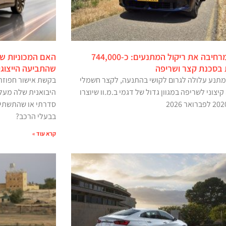
ב.מ.וו מרחיבה את ריקול המתנעים: כ-744,000
האם המכוניות של
ת בסכנת קצר ושריפה
שהתביעה הייצוג
תנע עלולה לגרום לקושי בהתנעה, לקצר חשמלי
בקשת אישור חפוזה 
יצוני לשריפה במגוון גדול של דגמי ב.מ.וו שיוצרו
היבואנית שלה מעל
סדרתי או שהתשתית 
בבעלי הרכב?
קרא עוד »