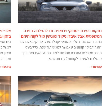
נתקעו בסיבוב: סוזוקי ויבואניה זכו להצלחה בזירה
אלפי פו
המשפטית אבל איבדו ניקוד ומוניטין מול לקוחותיהם
בזמן על
בתום חמש שנות הליך משפטי יקבלו נפגעי סוזוקי באלנו עם
בית המש
"הגה דביק" קופונים שאפשר לממש תוך שנה. כלל בעלי
הרכב מקבלים הארכת אחריות למוט ההגה. האם זאת דרך
מומלצת לשימור לקוחות? כנראה שלא
תמורת ת
קרא עוד »
קרא עוד »