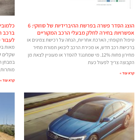
הוצג הסדר פשרה בפרשת ההיברידיות של סוזוקי: 6
כלמובי
אפשרויות בחירה לחלק מבעלי הרכב המקוריים
ברכב ה
לעבור 
טיפול תקופתי, הארכת אחריות, הנחה על רכישת צמיגים או
מאות בעל
ברכישת רכב חדש, או מכירת הרכב ליבואן תמורת מחיר
מחירון פחות 12%. מי שמתנגד להסדר או מעוניין לצאת מן
במבחן הר
הקבוצה צריך לפעול כעת
מותרות
קרא עוד »
קרא עוד »