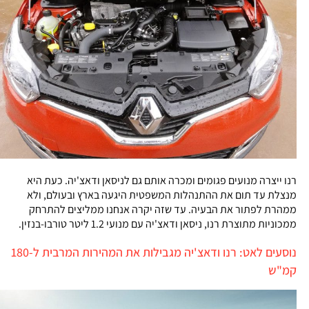
רנו ייצרה מנועים פגומים ומכרה אותם גם לניסאן ודאצ'יה. כעת היא
מנצלת עד תום את ההתנהלות המשפטית היגעה בארץ ובעולם, ולא
ממהרת לפתור את הבעיה. עד שזה יקרה אנחנו ממליצים להתרחק
ממכוניות מתוצרת רנו, ניסאן ודאצ'יה עם מנועי 1.2 ליטר טורבו-בנזין.
נוסעים לאט: רנו ודאצ'יה מגבילות את המהירות המרבית ל-180
קמ"ש