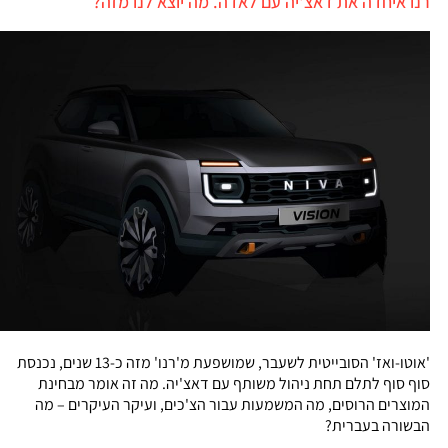
רנו איחדה את דאצ'יה עם לאדה. מה יוצא לנו מזה?
'אוטו-ואז' הסובייטית לשעבר, שמושפעת מ'רנו' מזה כ-13 שנים, נכנסת
סוף סוף לתלם תחת ניהול משותף עם דאצ'יה. מה זה אומר מבחינת
המוצרים הרוסים, מה המשמעות עבור הצ'כים, ועיקר העיקרים – מה
הבשורה בעברית?