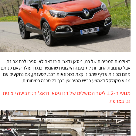
באולמות המכירות של רנו, ניסאן ודאצ'יה כנראה לא יספרו לכם את זה,
אבל מתגובת החברות לתובענה הייצוגית שהוגשה כנגדן עולה שאם קניתם
מהם מכונית עדיף שתבינו קצת במכונאות רכב. לטענתן, אם נתקעים עם
מנוע מקולקל באמצע כביש מהיר אין בכך כל סכנה בטיחותית
מנועי ה-1.2 ליטר הכושלים של רנו ניסאן ודאצ'יה: תביעה ייצוגית
גם בצרפת