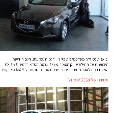
יבואנית מאזדה מעדכנת את כל ליין דגמיה (כמעט). היום הודיעה
היבואנית על תחילת שיווק הסופר-מיני 2, גרסת הסדאן 'דמיו', 6 ו-CX-5
המעודכנות לאחר מתיחת פנים ופתיחת ספר ההזמנות ל-MX-5 האייקונית
מחירה של MG350 מוזל