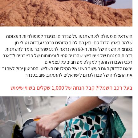
הישראלים מעולם לא השתגעו על טנדרים ובניגוד לפופולריות העצומה
שלהם בארץ הדוד סם, כאן הם לרוב מזוהים כרכבי עבדוה נטולי חן.
במחצית השניה של שנות ה-90 היה נראה לרגע שהדבר עומד להשתנות
בזכות המגנום של מיצובישי שהכניס סטייל וניחוחות של פרייבטים לז'אנר
רכבי העבודה והפך למקלט מס חביב על עצמאים.
יצאנו לבדוק האם בעשור השני של המילניום השלישי הטריטון יכול לשחזר
את ההצלחה של סבו ולגרום לישראלים להתאהב שוב בטנדר
בעל רכב חשמלי? קבל הנחה של 1,000 שקלים בשווי שימוש