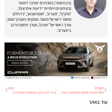
(בין השאר) במגזינים 'טורבו' ו'מוטו'
ובעיתונים היומיים 'ידיעות אחרונות',
'טלגרף', 'מעריב', 'סופהשבוע', 'ג'רוזלם
פוסט' ו'ישראל פוסט'. ממקימי המגזין 'מוטו',
עורך ראשי של 'טורבו', ועורך תחום הרכב
ב'מעריב'.
הקודם
הבא
BYD הסינית משיקה קרוסאובר באירופה, ובדרך לישראל
כבוד לעידו כהן: התעשייה האווירית קנתה את 'זיבאר'
עוד באתר