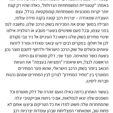
באמת: "קטגוריית המשפחתיות הגדולות", כאלה שהיו רק קצת
יותר יקרות ממכוניות משפחתיות קומפקטיות. בכלל, עצם
העובדה שמאזדה – יצרנית רכב קטנה בקנה מידה עולמי,
הובילה במשך שנים את המכירות בשוק הרכב שלנו, נחשבה לנס
בפני עצמו, ובכל פעם ששינויים בשערי מטבע או רגולציה אילצו
שינויי מחירים בשוק שלנו נישאו כל העיניים אל ניר צבי (וקודם
לכן אל חולון). במקרים רבים ידעו יבואני מאזדה ופורד לזהות
עיוותים וכשלים של שוק הרכב הישראלי ולדחוף לתוכם מוצר נכון
בשעת כושר מתאימה. מצד שני, דלק מוטורס גם הייתה
הראשונה לנצל, ויש שיאמרו "המציאה בעצמה" את העיוות
הכואב ביותר בשוק הרכב הישראלי, שהוא פער המחירים
המוטרף בין "מחיר המחירון" לצרכן לבין המחירים שמהם נהנות
חברות ליסינג.
בעשור האחרון נדמה כאילו הועם זוהרה של דלק מוטורס וכל
השפנים שלה יצאו לגמלאות, אם כי ניתוח אובייקטיבי יגלה
שהמתחרות שלה פשוט למדו את כל הטריקים וביצעו אותם לא
פחות טוב, ושמאחורי המצליחות שבהן עומדות יצרניות רכב