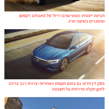
תביעה ייצוגית: מנועי טורבו-דיזל של סאנגיונג רקסטון
מתפגרים בשיעור חריג
פסק דין חדש: גם בתום תקופת האחריות יצרנית רכב צריכה
לתקן תקלה סדרתית על חשבונה