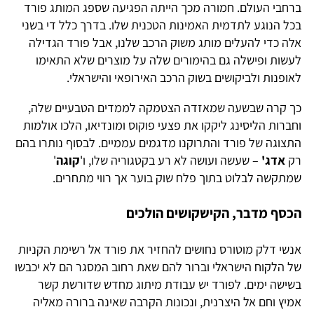
ברחבי העולם. חמורה מכך הייתה הפגיעה שספג המותג פורד
בכל הנוגע לתדמית האמינות הטכנית שלו. בדרך כלל די בשני
אלה כדי להעלים מותג משוק הרכב שלנו, אבל פורד הגדילה
לעשות ופישלה גם בהימורים שלה על מוצרים שלא התאימו
לאופנות ולביקושים בשוק הרכב האירופאי והישראלי.
כך קרה שבשעה שמאזדה הצטמקה לממדים הטבעיים שלה,
וחברות הליסינג ליקקו את פצעי פוקוס ומונדיאו, הלכו אולמות
התצוגה של פורד והתרוקנו מדגמים עממיים. לבסוף נותרו בהם
רק
אדג'
– שעשה ועושה לא רע בקטגוריה שלו, ו'
קוגה
'
שמתקשה לבלוט בתוך פלח שוק בוער אך רווי מתחרים.
הכסף מדבר, הקישקושים הולכים
אנשי דלק מוטורס נחושים להחזיר את פורד אל רשימת הקניות
של הלקוח הישראלי וברור להם שאת רחוב המסגר הם לא יכבשו
בשישה ימים. לפורד יש עבודת מיתוג מחדש שדורשת קשר
אמיץ וחם אל היצרנית, ונכונות הקרבה שאינה ברורה מאליה