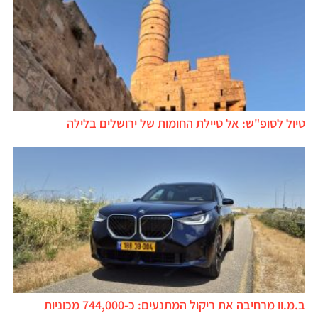
טיול לסופ"ש: אל טיילת החומות של ירושלים בלילה
ב.מ.וו מרחיבה את ריקול המתנעים: כ-744,000 מכוניות