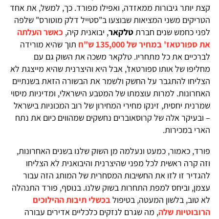
קצת יותר גיבורות ממאזדה, ואפילו מפורד. כך, למשל, את אחד
הטריקים משני המציאות שבוצעו ב"סטייל דלק מוטורס" שלפה
לפני כחמש שנים חברת
טלקאר
, יבואנית קיה,
כאשר העלתה
את ספורטאז' במחיר של 135,000 ש"ח
תוך שהיא מורידה
לברכיים את כל מתחריו. טלקאר משכה את השוק גם עם
מחליפו של אותו ספורטאז', אבל היא והיצרנית שהיא מייצגת לא
הצליחו להתגבר על החשק ולשמר את הבשורה הזאת בשנתיים
האחרונות. למרות עוצמתו של המטבע הישראלי, ומדיניות מיסוי
שמרנית יחסית, זינקו מחירי המחירון של רוב המכוניות בישראל
– ובעיקר אלה של קרוסאוברים נחשקים שמהווים כיום את נתח
הארי במכירות.
פורד, כאמור, כמעט ונעלמה מן השוק שלנו בשנים האחרונות,
וזה קרה ראשית לכל מפני שהיצרנית והיבואנית לא הצליחו
להגדיר זו לזו את החשיבות המסחרית של המותג הזה עבור
עצמן, וביחס למפת התחרות בשוק שלנו. בנוסף, פורד התנהלה
לא טוב, בלשון המעטה, בטיפול
בכשלי תיבות ההילוכים
הרובוטיות שלה
, מה שגרם לנזקים כלכליים אדירים עבורה