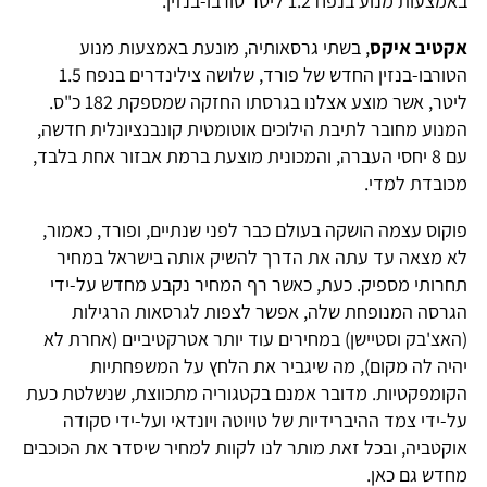
באמצעות מנוע בנפח 1.2 ליטר טורבו-בנזין.
אקטיב איקס
, בשתי גרסאותיה, מונעת באמצעות מנוע
הטורבו-בנזין החדש של פורד, שלושה צילינדרים בנפח 1.5
ליטר, אשר מוצע אצלנו בגרסתו החזקה שמספקת 182 כ"ס.
המנוע מחובר לתיבת הילוכים אוטומטית קונבנציונלית חדשה,
עם 8 יחסי העברה, והמכונית מוצעת ברמת אבזור אחת בלבד,
מכובדת למדי.
פוקוס עצמה הושקה בעולם כבר לפני שנתיים, ופורד, כאמור,
לא מצאה עד עתה את הדרך להשיק אותה בישראל במחיר
תחרותי מספיק. כעת, כאשר רף המחיר נקבע מחדש על-ידי
הגרסה המנופחת שלה, אפשר לצפות לגרסאות הרגילות
(האצ'בק וסטיישן) במחירים עוד יותר אטרקטיביים (אחרת לא
יהיה לה מקום), מה שיגביר את הלחץ על המשפחתיות
הקומפקטיות. מדובר אמנם בקטגוריה מתכווצת, שנשלטת כעת
על-ידי צמד ההיברידיות של טויוטה ויונדאי ועל-ידי סקודה
אוקטביה, ובכל זאת מותר לנו לקוות למחיר שיסדר את הכוכבים
מחדש גם כאן.