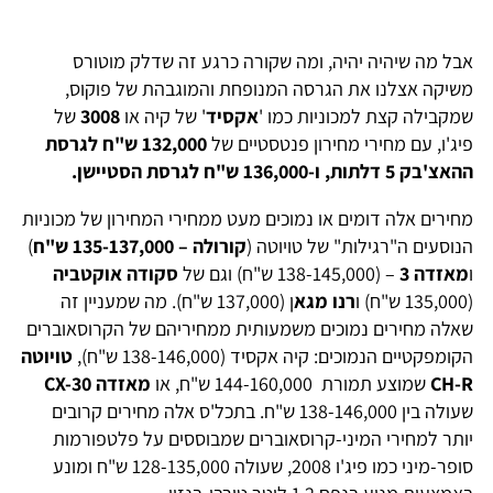
אבל מה שיהיה יהיה, ומה שקורה כרגע זה שדלק מוטורס
משיקה אצלנו את הגרסה המנופחת והמוגבהת של פוקוס,
שמקבילה קצת למכוניות כמו '
אקסיד
' של קיה או
3008
של
פיג'ו, עם מחירי מחירון פנטסטיים של
132,000 ש"ח לגרסת
ההאצ'בק 5 דלתות, ו-136,000 ש"ח לגרסת הסטיישן.
מחירים אלה דומים או נמוכים מעט ממחירי המחירון של מכוניות
הנוסעים ה"רגילות" של טויוטה (
קורולה – 135-137,000 ש"ח
)
ו
מאזדה 3
– (138-145,000 ש"ח) וגם של
סקודה אוקטביה
(135,000 ש"ח) ו
רנו מגא
ן (137,000 ש"ח). מה שמעניין זה
שאלה מחירים נמוכים משמעותית ממחיריהם של הקרוסאוברים
הקומפקטיים הנמוכים: קיה אקסיד (138-146,000 ש"ח),
טויוטה
CH-R
שמוצע תמורת 144-160,000 ש"ח, או
מאזדה CX-30
שעולה בין 138-146,000 ש"ח. בתכל'ס אלה מחירים קרובים
יותר למחירי המיני-קרוסאוברים שמבוססים על פלטפורמות
סופר-מיני כמו פיג'ו 2008, שעולה 128-135,000 ש"ח ומונע