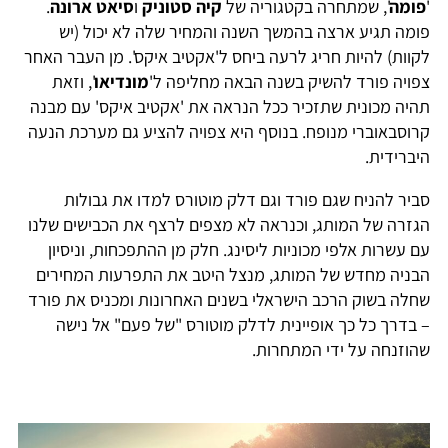
'
פומה
', שמתחרה בקטגוריה של
קיה סטוניק
ו
סיאט ארונה
.
פומה תגיע ארצה בהמשך השנה והמחיר שלה לא יכול (יש
לקוות) להיות חריג לרעה ביחס ל'אקטיב איקס'. מן העבר האחר
צפויה פורד להשיק בשנה הבאה מחליפה ל'
מונדיאו
', וזאת
תהיה מכונית שתזכיר ככל הנראה את 'אקטיב איקס' עם מבנה
קרוסבאוברי מנופח. בנוסף היא צפויה להציע גם מערכת הנעה
היברידית.
סביר להניח שגם פורד וגם דלק מוטורס למדו את גבולות
הגזרה של המותג, וכנראה לא מצפים לרצף את הכבישים שלנו
עם עשרות אלפי מכוניות ליסינג. חלק מן ההתפכחות, וניסיון
הבניה מחדש של המותג, מנצל היטב את התפרעות המחירים
שחלה בשוק הרכב הישראלי בשנים האחרונות ומכניס את פורד
– בדרך כל כך אופיינית לדלק מוטורס "של פעם" אל נישה
שהוזנחה על ידי המתחרות.