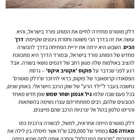
דלק מוטורס מחזירה לחיים את המותג פורד בישראל, והיא
עושה את זה בדרך הכי פשוטה וחסרת גינונים שקיימת:
דרך
הכיס
. השבוע היא ירתה את יריית הפתיחה בדרך להכשרה
מחדש של המותג פורד בישראל, ובמורד הדרך היא מתכוונת
להציב באולמות שלה מגוון רחב של דגמים נושאי בשורה. אבל
רגע לפני שנדבר על
פוקוס 'אקטיב איקס'
– גרסת
הפסאודו-קרוסאובר של פוקוס, כדאי להיזכר ש'דלק מוטורס'
נחשבה בעבר ל"ילד הרע" של שוק הרכב הישראלי. באותן שנים,
בכל פעם שבה שלפו
גיל אגמון
ו
שחר שמש
שפן חדש מאחד
הכובעים שלהם, רבים ממתחריהם עצרו נשימה בהשתאות
והרימו טלפון בהול אל יצרניות הרכב שהם מייצגים.
דלק מוטורס הייתה אחראית, למשל, לבשורה צרכנית כמו
מאזדה 626
במחיר של 129,000 ש"ח אשר חיסלה בין לילה את
קטגוריית "מכוניות המנהלים" והפכה אותה למה שהיא הייתה