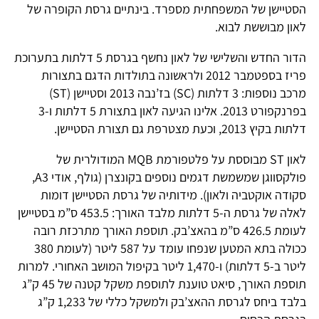
הסטיישן של המשפחתית מספרד. בינתיים גרסת הקופרה של
לאון מבוששת לבוא.
הדור החדש והשלישי של לאון נחשף בגרסת 5 דלתות בתערוכת
פריז בספטמבר 2012 ולראשונה בתולדות הדגם בתצורות
מרכב נוספות: 3 דלתות (SC) בז’נבה 2013 וסטיישן (ST)
בפרנקפורט 2013. אלינו הגיעה לאון בתצורת 5 דלתות ו-3
דלתות בקיץ 2013, וכעת מצטרפת גם תצורת הסטיישן.
לאון ST מבוססת על פלטפורמת MQB המודולרית של
פולקסווגן שמשמשת דגמים נוספים בקונצרן (גולף, אודי A3,
סקודה אוקטביה ולאון). מידותיה של גרסת הסטיישן דומות
לאלה של גרסת ה-5 דלתות מלבד האורך: 453.5 ס”מ בסטיישן
לעומת 426.5 ס”מ בהאצ’בק. תוספת האורך מתרכזת רובה
ככולה בתא המטען שנפחו עומד על 587 ליטר (לעומת 380
ליטר ב-5 דלתות) ו-1,470 ליטר בקיפול המושב האחורי. למרות
תוספת האורך, סיאט טוענת לתוספת משקל קטנה של 45 ק”ג
בלבד ביחס לגרסת ההאצ’בק ולמשקל כללי של 1,233 ק”ג