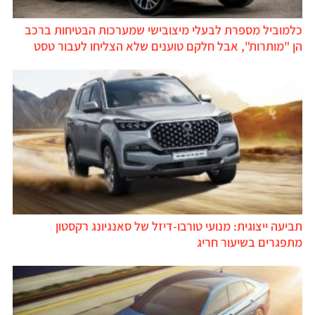
כלמוביל מספרת לבעלי מיצובישי שמערכות הבטיחות ברכב
הן "מותרות", אבל חלקם טוענים שלא הצליחו לעבור טסט
תביעה ייצוגית: מנועי טורבו-דיזל של סאנגיונג רקסטון
מתפגרים בשיעור חריג