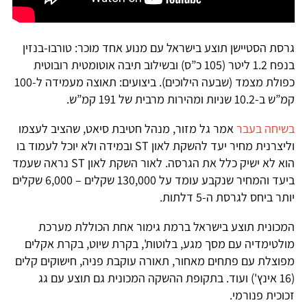
גרסת הסטיישן תוצע בישראל עם מנוע אחד מוכר: טורבו-בנזין
בנפח 1.2 ליטר (105 כ”ס) ובשילוב תיבה אוטומטית רובוטית
כפולת מצמד (שבעה הילוכים). ביצועים: תאוצה מעמידה ל-100
קמ”ש ב-10.2 שניות ומהירות מרבית של 191 קמ”ש.
בשיחה בעבר
אמר גל מזור, מנהל חטיבת סיאט, שהציב לעצמו
וליצרנית מחיר יעד להשקת לאון ST ובמידה ולא יוכל לעמוד בו
הוא לא ישיק כלל את הגרסה. לאור השקת לאון ST נראה שעמד
ביעד והמחיר שנקבע עומד על 130,000 שקלים – 6,000 שקלים
יותר ביחס לגרסת ה-5 דלתות.
המכונית תוצע בישראל ברמת גימור אחת הכוללת מערכת
מולטימדיה עם מסך מגע, בלוטות', בקרת שיוט, בקרת אקלים
מפוצלת עם פתחים מאחור, תאורה עוקבת פניה, חישוקים קלים
(16 אינץ') ועוד. בתקופת ההשקה המכונית גם תוצע עם גג
זכוכית פנורמי.