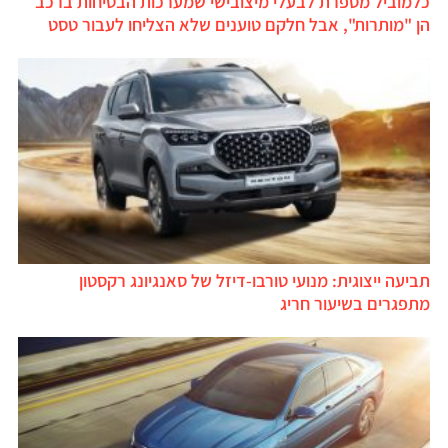
כלמוביל מספרת לבעלי מיצובישי שמערכות הבטיחות ברכב
הן "מותרות", אבל חלקם טוענים שלא הצליחו לעבור טסט
תביעה ייצוגית: מנועי טורבו-דיזל של סאנגיונג רקסטון
מתפגרים בשיעור חריג