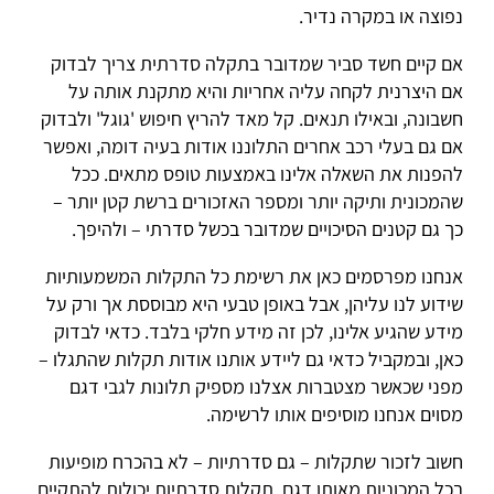
נפוצה או במקרה נדיר.
אם קיים חשד סביר שמדובר בתקלה סדרתית צריך לבדוק
אם היצרנית לקחה עליה אחריות והיא מתקנת אותה על
חשבונה, ובאילו תנאים. קל מאד להריץ חיפוש 'גוגל' ולבדוק
אם גם בעלי רכב אחרים התלוננו אודות בעיה דומה, ואפשר
להפנות את השאלה אלינו באמצעות טופס מתאים. ככל
שהמכונית ותיקה יותר ומספר האזכורים ברשת קטן יותר –
כך גם קטנים הסיכויים שמדובר בכשל סדרתי – ולהיפך.
אנחנו מפרסמים כאן את רשימת כל התקלות המשמעותיות
שידוע לנו עליהן, אבל באופן טבעי היא מבוססת אך ורק על
מידע שהגיע אלינו, לכן זה מידע חלקי בלבד. כדאי לבדוק
כאן, ובמקביל כדאי גם ליידע אותנו אודות תקלות שהתגלו –
מפני שכאשר מצטברות אצלנו מספיק תלונות לגבי דגם
מסוים אנחנו מוסיפים אותו לרשימה.
חשוב לזכור שתקלות – גם סדרתיות – לא בהכרח מופיעות
בכל המכוניות מאותו דגם. תקלות סדרתיות יכולות להתקיים