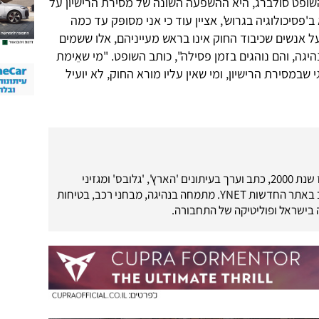
שופט סולברג, היא ההשפעה השונה של מסירת הרישיון על
'פסיכולוגיה בגרוש', אציין עוד כי אני מסופּק עד כמה
 אנשים שכיבוד החוק אינו בראש מעייניהם, אלו ששמים
היגה, והם נוהגים בזמן פסילה", כותב השופט. "מי שאֵימת
י שבמסירת הרישיון, ומי שאין עליו מורא החוק, לא יועיל
עיתונאי רכב מאז שנת 2000, כתב וערך בעיתונים 'הארץ', 'גלובס' ומגזיני
'מוטו-מדיה'. כתב באתר החדשות YNET. מתמחה בנהיגה, מבחני רכב, בטיחות
בישראל ופוליטיקה של התחבורה.