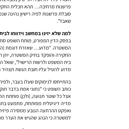
פרשנות מרחיבה… תהא תכלית החקיקה 
סובלת פרשנות לפיה רישיון נהיגה שנמ
שאבד".
למה שלא יזינו במחשב וידווחו לבי
בפסק הדין המפורט, מותח השופט סול
המשטרה. "מדוע… שאזרח דוגמת (הנהג
החקירה והופקד בתיק המשטרה, יוזן הנ
בית המשפט ולרשות הרישוי?", שואל הש
מדוע להטיל עליו חובת הגשת תצהיר 
בהתייחסו לנימוקים שעלו בעבר, ולפיהם
כותב השופט כי "נתוני אמת בדבר תוקף
אצל כל שוטר תנועה, (ולכן) פוחתת הה
מדיה דיגיטלית מפותחת, מתמעט בתודע
ואפקט ההרתעה הנובע ממסירה פיזית של
למשטרה כי הנהג שהגיש את הערר ממיל