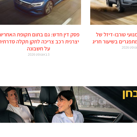
מנועי טורבו-דיזל של
פסק דין חדש: גם בתום תקופת האחריות
מתפגרים בשיעור חריג
יצרנית רכב צריכה לתקן תקלה סדרתית
על חשבונה
3 באוגוסט 2026