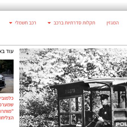
המגזין
תקלות סדרתיות ברכב
רכב חשמלי
עוד בא
כלמוביל
שמערכו
"מותרו
הצליחו 