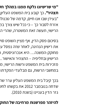
"מי שרישיונו נלקח ממנו במהלך חקי
תצהיר".
כך קובע בית המשפט העליון, 
"בעידן שבו אנו חיים, קִדמה של טכנול
אזרח לסבור כך – כי ככל שיש צורך ב
הרישוי, תעשה זאת המשטרה, שהרי הרי
בסיכום פסק הדין, אף מציין השופט סו
את רישיון הנהיגה, לאחר שזה נפסל על
מחוקק-המשנה… היא אנכרוניסטית, ו
הרישיון ובחליפיה – התצהיר והאישו
מזכירות בית המשפט ורשות הרישוי, מא
במחשבי הרשות, גם מבלעדי הפקדתו ה
בכך קיבל בית המשפט העליון ערר שה
שדחה בנובמבר 2012 א
גזר הדין בעניינו (בשנת 2010).
להיזהר מפרשנות מרחיבה של החוק