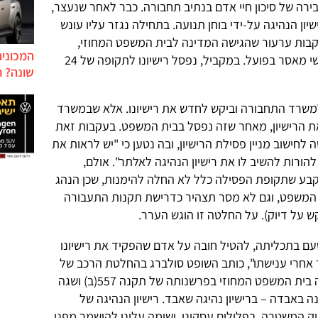
רה של סיכון חיי אדם בנתיב תחבורה. כבר לאחר שנעצר,
ון הנהיגה על-ידי בוחן תנועה. בתחילה נגזר עליו עונש
קבות ערעור שהגישה המדינה לבית המשפט המחוזי,
המכונית
הוחמר העונש ונגזרו על הנהג 24 חודשי מאסר בפועל. במקביל, נפסל רישיונו לתקופה של 24
שונה? ח
שרד התחבורה וביקש לחדש את רישיונו. אלא שבמשרד
את הרישיון, מאחר שזה נפסל בבית המשפט. בעקבות זאת
חישוב מניין פסילת הרישיון, ובה נטען כי "יש לראות את
הורות להשיב לו את רישיון הנהיגה לאלתר". אולם,
בע שתקופת הפסילה כלל לא החלה להימנות, שכן הנהג
ת המשפט, וגם לא מסר תצהיר כדרישת תקנות התעבורה
 טעם בתכליתה, להטיל חובה על אדם שהפקיד את רישיונו
חרי ענישתו", כותב השופט סולברג בהחלטת הרכב של
שלושה שופטים לקבל את הערר. "טעה בית המשפט המחוזי בפרשנותה של תקנה 557(ב) ושגה
באבדה – ברישיון נהיגה שאבד. רישיון הנהיגה של
ק המשטרה. בפלילים עסקינן, ושומה עלינו להישמר מפני