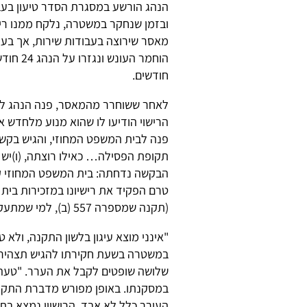
הנהג הורשע במסגרת הסדר טיעון בעבי
ובזמן שנחקר במשטרה, נלקח ממנו רישי
מאסר שירוצה בעבודות שירות, אך בע
חודשים.
לאחר ששוחרר מהמאסר, פנה הנהג למ
הרישוי הודיעו לו שהוא מנוע מלחדש 
פנה לבית המשפט המחוזי, והגיש בקשה ל
תקופת הפסילה… כאילו רוצתה, (ו)יש ל
הבקשה נדחתה: בית המשפט המחוזי ק
טרם הפקיד את רישיונו במזכירות בי
(תקנה שמספרה 557 (ב), למי שמתעקש על דיוק). על החלטה זו הוגש הערר.
"אינני מוצא עיגון בלשון התקנה, ולא
במשטרה בשעת חקירתו להגיש תצהיר א
במסקנתו. באופן מפורש מדברת התקנה 
העורר כלל לא אבד. הרישיון נמצא בתי