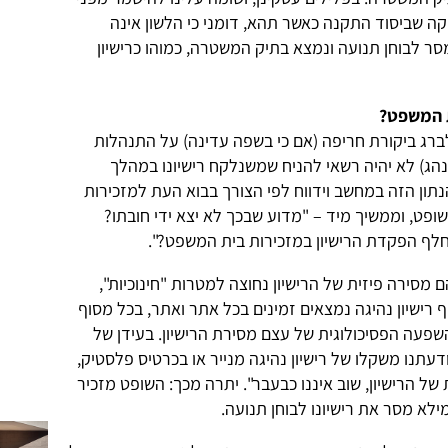
שביסוד התקנה כאשר תהא, דומני כי הלשון אינה
סר לבוחן תנועה ונמצא בתיק המשטרה, כמוהו כרישיון
ת המשפט?
ברג ביקורת חריפה (אם כי בשפה עדינה) על התנהלות
) לא יהיה רשאי להניח שמשנלקח רישיונו במהלך
תון הזה במחשב וידווח לפי הצורך בבוא העת למזכירות
ופט, וממשיך מיד – "מדוע שבכך לא יצא ידי חובתו?
חלף הפקדת הרישיון במזכירות בית המשפט?".
 מסירה פיזית של הרישיון נחוצה למטרות "חינוכיות",
 רישיון נהיגה נמצאים זמינים בכל אתר ואתר, בכל מסוף
שפעה הפסיכולוגית של עצם מסירת הרישיון. בעידן של
תנו משקלו של רישיון נהיגה מנייר או בכרטיס פלסטיק,
 הרישיון, שוב איננו כבעבר". יתרה מכך: השופט מזכיר
א מסר את רישיונו לבוחן תנועה.