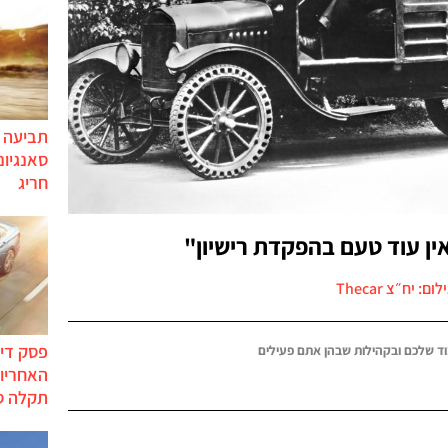
תביעה י
סאנגיונ
חריג
ין עוד טעם בהפקדת רישיון"
לום: יח״צ Thecar
פסק דין
ד שלכם ובקהילות שבהן אתם פעילים
האחריות
תקלה ס