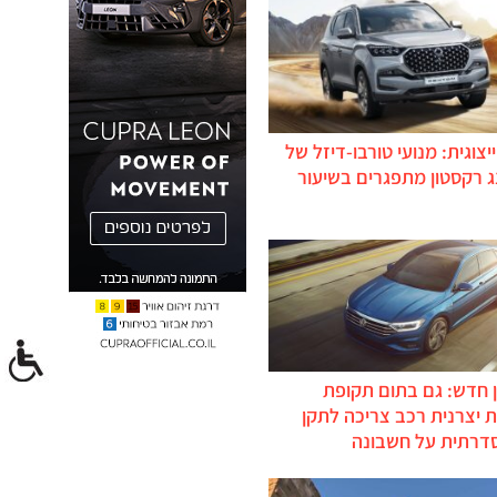
יצוגית: מנועי טורבו-דיזל של
ג רקסטון מתפגרים בשיעור
 חדש: גם בתום תקופת
 יצרנית רכב צריכה לתקן
דרתית על חשבונה