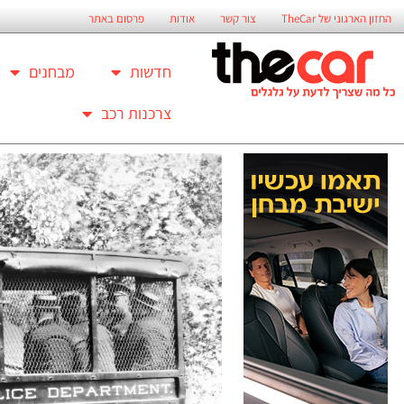
החזון הארגוני של TheCar
צור קשר
אודות
פרסום באתר
חדשות
מבחנים
צרכנות רכב