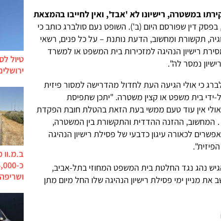
רתו במשטרה, רישיונו לא 'אבד', ואין לחייבו בהמצאת
בפסק דין שפורסם היום (ב'). השופט נעם סולברג כותב כי
וגיה, תקשורת ומִחשוב, הדעת נותנת – על כל פנים, רשאי
מסירת רישיון הנהיגה למזכירות בית המשפט או למשרד
טיול לס
שיון נמסר לה".
ירושלים
לברג כי אולי הגיעה העת לחדול מהדרישה למסור פיזית
-ידי בית משפט או קצין משטרה. "יתכן שתפיסת
אולי אין עוד טעם ממשי בעת הזאת בהטלת חובת הפקדת
ר… המחשוב, ההזנה ההדדית והתקשורת בין המשטרה,
פשרים לכאורה עיגון כדבעי של פסילת רישיון הנהיגה
פיזית".
ב.מ.וו 
גיש נהג נגד החלטת בית המשפט המחוזי בתל-אביב,
ושריפה
ת בקשתו לחשב את מניין ימי פסילת רישיון הנהיגה שלו החל מיום מתן