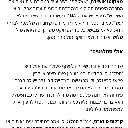
מאקוטו אושידה
, נשאל לפני כשבועיים במסיבת עיתונאים אם
החברה היפנית תהיה מוכנה לבנות מכוניות עבור אפל, והוא
השיב ש"לניסאן יש את ה-DNA לעשות דברים שאחרים לא
יעשו". כמובן שכל זה לא מוריד מן הפרק חבירה של אפל לברית
רנו-ניסאן-מיצובישי, כלומר שפרויקט משותף כזה יהיה מול
שלוש היצרניות ולאו דווקא מול אחת מהן.
אולי סטלנטיס?
יצרנית רכב אחרת שיכולה לשתף פעולה עם אפל היא
'סטלנטיס' החדשה, המיזוג בין פיג'ו-סיטרואן לבין
פיאט-קרייזלר, ולו מפני שמן הצד של קרייזלר יש לה הרבה
מאד כושר ייצור לא מנוצל בארצות הברית. פיג'ו-סיטרואן
פיתחה לאחרונה פלטפורמה מודולרית חדשה לרכב חשמלי,
והיא צריכה לבנות עליה כמה שיותר מכוניות כדי להפוך אותה
למשתלמת כלכלית.
קרלוס טווארס
, מנכ"ל סטלנטיס, אמר במסיבת עיתונאים ב-19