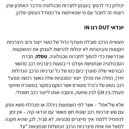
יכולתן כדי להפוך בעצמן לחברות טכנולוגיה והדבר האחרון שהן
רוצות זה לחבור עם מי שמאיימות על המודל העסקי שלהן.
יונדאי OUT רנו IN
תעשיית הרכב סובלת מעודף גדול של כושר ייצור ורוב היצרניות
הקטנות והבינוניות לא יכולות להרשות לעצמן את ההשקעות
שנדרשות כדי להפוך לחברות טכנולוגיה.
טסלה
, חברת
הטכנולוגיה שנתפשת אצלנו די בטעות כיצרנית רכב (והשווי
הבורסאי שלה מוערך כיום כמו של כל יצרניות הרכב הגדולות
יחד), החלה את מהלך ייצור המכוניות שלה כאשר רכשה מפעל
רכב נטוש של ג'נרל מוטורס אשר הוקם במקור במסגרת שיתוף
פעולה בין GM לבין טויוטה, והסבה אותו לייצור רכב חשמלי.
אלא של'אפל' – אשר לפי השמועות ניהלה או מנהלת משא ומתן
עם שש יצרניות רכב שונות חוץ מאשר עם יונדאי-קיה – אין זמן
להתחיל ללמוד איך מייצרים מכוניות. לא סביר, לכן, שהיא תקנה
למשל את אחת מיצרניות הרכב הכושלות שנמצאות "על