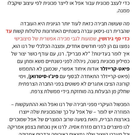
כדי לעצב מכונית עבור אפל או לייצר מכונית לפי עיצוב שיקבלו
ממנה.
מה שעושה חבירה כזאת לעוד יותר הגיונית היא העובדה
שהברית רנו-ניסאן עברה בשנתיים האחרונות טלטלות קשות
עד
כדי סף גירושין
,
שמועות לגבי מכירה אפשרית של מיצובישי
נפוצו גם הן לפני חודשים אחדים, ומצבה הכלכלי של רנו הוא,
איך לומר בעדינות? "לא מבריק". רנו, עם עודף כושר יצור של
כמיליון מכוניות בשנה, ניהלה לפני כשנתיים משא ומתן עם
פיאט-קרייזלר
אודות איחוד אפשרי, שכמובן לא התממש
(פיאט-קרייזלר התאחדה לבסוף עם
פיג'ו-סיטרואן
), וימי
קורונה הציבו אתגרים לא פשוטים בפני החברה הצרפתית
שחלק מן הבעלות בה מוחזקת בידי ממשלת צרפת.
המכשול העיקרי מפני חבירה של רנו ואפל הוא ההתעקשות –
המוזרה יש לומר – של אפל על כך שהמכוניות שלה ייוצרו
בארצות הברית, וזאת בשעה שרוב המוצרים של אפל שמוכרים
לנו מיוצרים בדרום מזרח אסיה. לרנו אין נוכחות בצפון אמריקה
וכל מערכי הייצור שלה נמצאים באירופה ובדרום אמריקה.