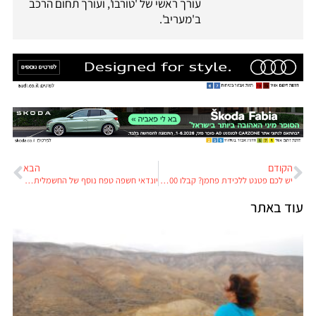
עורך ראשי של 'טורבו', ועורך תחום הרכב
ב'מעריב'.
הקודם
הבא
יש לכם פטנט ללכידת פחמן? קבלו 100,000,000 $ מאילון מאסק
יונדאי חשפה טפח נוסף של החשמלית החדשה שלה
עוד באתר