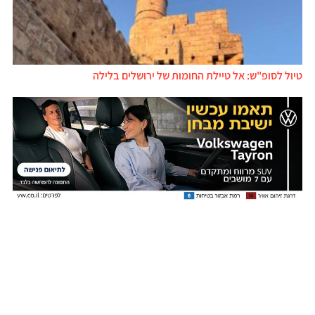
טיול לסופ"ש: אל טיילת החומות של ירושלים בלילה