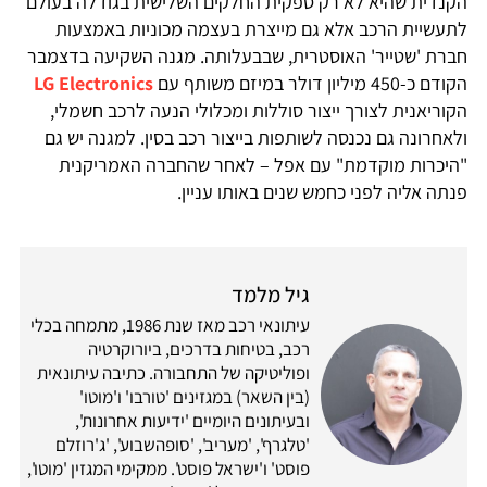
הקנדית שהיא לא רק ספקית החלקים השלישית בגודלה בעולם
לתעשיית הרכב אלא גם מייצרת בעצמה מכוניות באמצעות
חברת 'שטייר' האוסטרית, שבבעלותה. מגנה השקיעה בדצמבר
הקודם כ-450 מיליון דולר במיזם משותף עם
LG Electronics
הקוריאנית לצורך ייצור סוללות ומכלולי הנעה לרכב חשמלי,
ולאחרונה גם נכנסה לשותפות בייצור רכב בסין. למגנה יש גם
"היכרות מוקדמת" עם אפל – לאחר שהחברה האמריקנית
פנתה אליה לפני כחמש שנים באותו עניין.
גיל מלמד
עיתונאי רכב מאז שנת 1986, מתמחה בכלי
רכב, בטיחות בדרכים, ביורוקרטיה
ופוליטיקה של התחבורה. כתיבה עיתונאית
(בין השאר) במגזינים 'טורבו' ו'מוטו'
ובעיתונים היומיים 'ידיעות אחרונות',
'טלגרף', 'מעריב', 'סופהשבוע', 'ג'רוזלם
פוסט' ו'ישראל פוסט'. ממקימי המגזין 'מוטו',