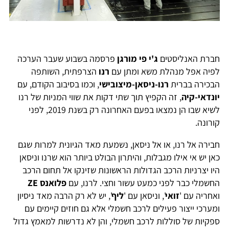
חברת האנליסטים
ג'י פי מורגן
פרסמה בשבוע שעבר הערכה
לפיה אפל מנהלת משא ומתן עם
רנו
הצרפתית, השותפה
הבכירה בברית
רנו-ניסאן-מיצובישי
, וכמו בסיבוב הקודם, עם
יונדאי-קיה
, זה הקפיץ תוך שתי דקות את שווי המניות של רנו
לשיא שבו הן נמצאו בפעם האחרונה רק בשנת 2019, לפני
קורונה.
חבירה אל רנו, או אל ניסאן, נשמעת מאד הגיונית למרות שגם
כאן יש אי אילו מגבלות, והיתרון הבולט ביותר הוא שרנו וניסאן
היו יצרניות הרכב הגדולות הראשונות שזינקו אל תחום הרכב
החשמלי כבר לפני כמעט עשור וחצי. לרנו, עם
פלואנס ZE
ואחריה עם '
זואי
', וניסאן עם '
ליף
', יש לא רק הרבה מאד ניסיון
ומערכי ייצור פעילים לרכב חשמלי אלא גם חוזים קיימים עם
ספקיות של סוללות לרכב חשמלי, והן לא נדרשות למאמץ גדול