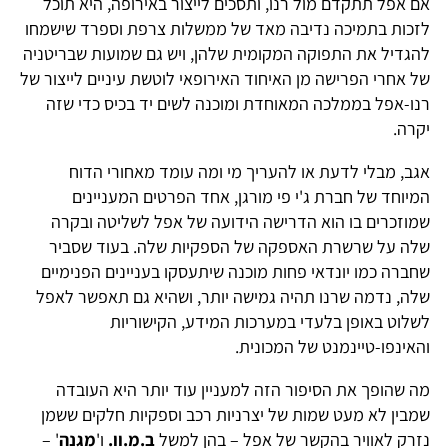
אם אפל תתקדם מול רנו, ותסכים לייצור באירופה, היא תוכל
לזכות בתמיכה נדיבה מאד של ממשלות צרפת וספרד שישמחו
להגדיל את התפוקה המקומית שלהן, ויש גם שמועות שבריטניה
של אחרי הפרישה מן האיחוד האירופאי לוטשת עיניים לייצור של
רנו-אפל בממלכה המאוחדת ומוכנה לשים יד בכיס כדי שזה
יקרה.
אגב, מבלי לדעת או להעריך מי ומה עומד מאחורי הדוח
המיוחד של חברת ג'י פי מורגן, אחד הפרטים המעניינים
שמוזכרים בו הוא הדרישה הידועה של אפל לשליטה ובקרה
שלה על שרשרת האספקה של הספקיות שלה. בעוד שסביר
שחברה כמו יונדאי פחות מוכנה שיתעסקו בעניינים הפנימיים
שלה, נדמה שרנו תהיה גמישה יותר, ושהיא גם תאפשר לאפל
לשלוט באופן בלעדי במערכות המידע, הקישוריות
והאינפו-טיינמנט של המכונית.
מה שהופך את הסיפור הזה למעניין עוד יותר היא העובדה
שמבין לא מעט שמות של יצרניות רכב וספקיות חלקים ששמן
נזרק לאוויר בהקשר של אפל – בהן למשל
ב.מ.וו.
ו'
מגנה
' –