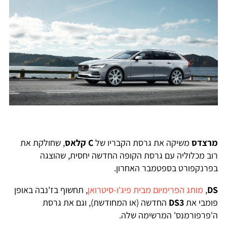
רצדס
משיקה את גרסת הקבריו של
C קלאס
, שחולקת את
וב מכלוליה עם גרסת הקופה החדשה יחסית, שהוצגה
פרנקפורט בספטמבר האחרון.
D
,
מותג הפרימיום מבית פיג'ו-סיטרואן
, תחשוף בז'נבה באופן
ומבי את
DS3
החדשה (או המחודשת), וגם את גרסת
'פרפורמנס' המרשימה שלה.