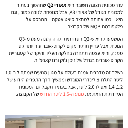
וד מכונית תצוגה חשובה היא
אאודי Q2
שתהפוך בעתיד
למכונית בגודל של אאודי A3, אבל מנופחת לגובה כמובן, וגם
יא – כמו אחותה למחצה סיאט אטקה – תתבסס על
טפורמת MQB של הקבוצה.
המשמעות היא ש-Q2 הסדרתית תהיה קטנה מעט מ-Q3
נוכחי, אבל עדיין תותיר מקום לקרוס-אובר עוד יותר קטן
מנה, והיא עצמה תתחרה בחלקה העליון והיקר של קטגוריית
קרוס-אוברים בגודל של ניסן ג'וק ורנו קאפצ'ור.
בשלב זה מדברים אמנם בעולם על מגוון מנועים שמתחיל ב-1.0
יטר התלת-צילינדרי המוגדש וממשיך דרך התפריט הידוע של
1.2, 1.4 ואפילו 2.0 ליטר, אבל בעתיד תקבל גם המכונית
סדרתית הזאת את
מנוע ה-1.5 ליטר החדש
של הקבוצה.