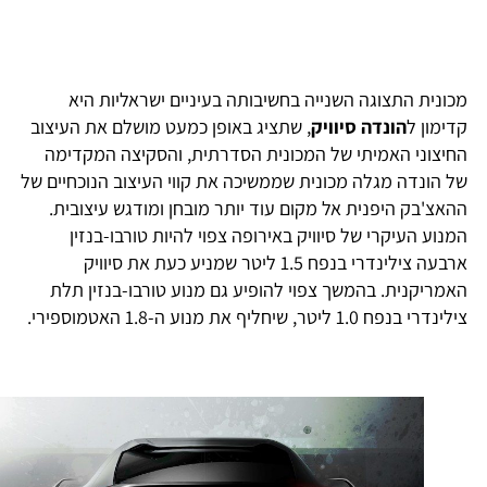
כונית התצוגה השנייה בחשיבותה בעיניים ישראליות היא
דימון ל
הונדה סיוויק
, שתציג באופן כמעט מושלם את העיצוב
חיצוני האמיתי של המכונית הסדרתית, והסקיצה המקדימה
ל הונדה מגלה מכונית שממשיכה את קווי העיצוב הנוכחיים של
האצ'בק היפנית אל מקום עוד יותר מובחן ומודגש עיצובית.
מנוע העיקרי של סיוויק באירופה צפוי להיות טורבו-בנזין
ארבעה צילינדרי בנפח 1.5 ליטר שמניע כעת את סיוויק
אמריקנית. בהמשך צפוי להופיע גם מנוע טורבו-בנזין תלת
ינדרי בנפח 1.0 ליטר, שיחליף את מנוע ה-1.8 האטמוספירי.