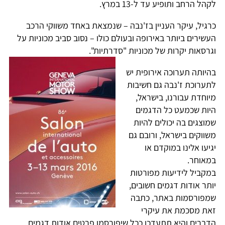
קהל הרחב ותופיע עד ל-13 במרץ.
רגיל, עיקר העניין בז'נבה – שנמצאת באחד משווקי הרכב
עשירים ביותר באירופה ובעולם כולו – נסוב סביב מכוניות על
גרסאות יקרות של מכוניות "סדרתיות".
היותה תערוכה אירופית יש
תערוכת ז'נבה גם חשיבות
יוחדת עבורנו, בישראל,
יות שכמעט כל הדגמים
מוצגים בה יכולים להיות
שווקים בישראל, ורובם גם
גיעו אלינו במוקדם או
מאוחר.
מקביל לידיעות מפורטות
ותר אודות דגמים חשובים,
מפורסמות באתר, כתבה
את מסכמת את עיקרי
דברים והיא תתעדכן ככל שיפורסמו פרטים אודות דגמים