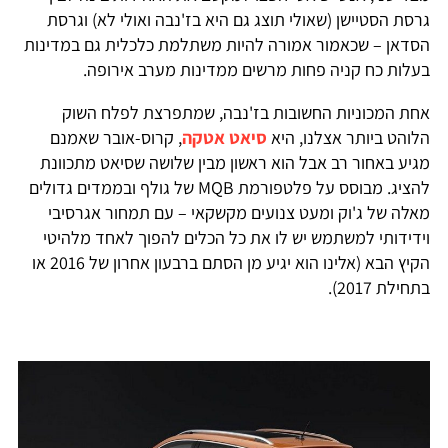
רסת הסטיישן (שאולי תוצג גם היא בז'נבה ואולי לא) וגרסת
סדאן – שכאמור אמורה להיות משתלמת כלכלית גם במדינות
עלות כח קניה פחות מרשים ממדינות מערב אירופה.
חת המכוניות החשובות בז'נבה, שמתפרצת לפלח השוק
לוהט ביותר אצלנו, היא
סיאט אטקה
, קרוס-אובר שאמנם
גיע באחור רב אבל הוא ראשון מבין שלושה שסיאט מתכוונת
להציג. מבוסס על פלטפורמת MQB של גולף ובממדים גדולים
אלה של ג'וק ומעט צנועים מקשקאי – עם תמחור אגרסיבי
ידידותי למשתמש יש לו את כל הכלים להפוך לאחד מלהיטי
הקיץ הבא (אלינו הוא יגיע מן הסתם ברבעון אחרון של 2016 או
תחילת 2017).