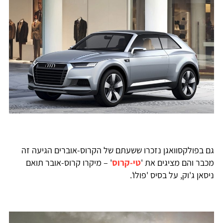
ם בפולקסוואגן נזכרו ששעתם של הקרוס-אוברים הגיעה זה
כבר והם מציגים את '
טי-קרוס
' – מיקרו קרוס-אובר תואם
יסאן ג'וק, על בסיס 'פולו'.