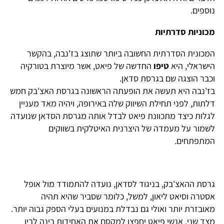
וספים.
כוניות סדרתיות
מכונית הסדרתית החשובה ביותר שתוצג בז'נבה, בהקשר
ישראלי, היא
טיפו
החדשה של פיאט, אשר מיוצרת בטורקיה
כבר הוצגה שם בגרסת סדאן.
ז'נבה היא תעשה את הופעתה הראשונה בגרסת האצ'בק חמש
לתות, לפני תחילת השיווק שלה באירופה, ויהיה מאד מעניין
גלות כיצד מתכוונת פיאט לבדל אותה מגרסת הסדאן שנועדה
שמור על מעמדה של היצרנית האיטלקית בשווקים
מתפתחים.
רסת ההאצ'בק, בניגוד לסדאן, נועדה להתמודד מול אופל
סטרה וסיאט ליאון, למשל, כלומר שסביר שהיא תהיה
אובזרת יותר ואולי גם נבדלת במנועים בעלי הספק גבוה יותר.
צד שני, אנשי פיאט יחפצו למקסם את האחידות בינה לבין