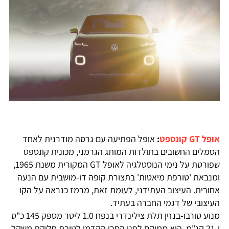
פל GT קונספט
:
אופל הפתיעה עם גרסה מודרנית לאחד
סמלים החשובים בתולדות המותג הגרמני, מכונית קונספט
שפורטת על נימי הנוסטלגיה לאופל GT המקורית משנת 1965,
מנבאת 'טורפת מיאטות' בתצורת קופה דו-מושבית עם הנעה
חורית. העיצוב העתידני, לעומת זאת, מרמז כנראה על הקו
עיצובי של דגמי החברה בעתיד.
מנוע טורבו-בנזין תלת צילינדרי בנפח 1.0 ליטר מספק 145 כ"ס
ו-21 קג"מ, הוא ממוקם לפני הסרן הקדמי לטובת חלוקת משקל