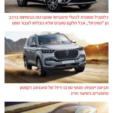
למוביל מספרת לבעלי מיצובישי שמערכות הבטיחות ברכב
ן "מותרות", אבל חלקם טוענים שלא הצליחו לעבור טסט
ביעה ייצוגית: מנועי טורבו-דיזל של סאנגיונג רקסטון
תפגרים בשיעור חריג