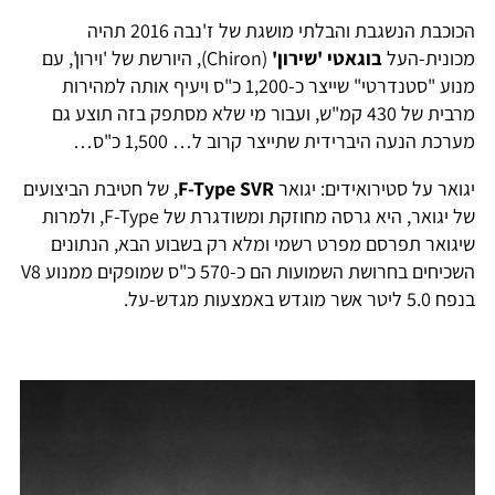
הכוכבת הנשגבת והבלתי מושגת של ז'נבה 2016 תהיה
כונית-העל
בוגאטי 'שירון'
(Chiron), היורשת של 'וירון', עם
מנוע "סטנדרטי" שייצר כ-1,200 כ"ס ויעיף אותה למהירות
מרבית של 430 קמ"ש, ועבור מי שלא מסתפק בזה תוצע גם
ערכת הנעה היברידית שתייצר קרוב ל… 1,500 כ"ס…
גואר על סטירואידים: יגואר
F-Type SVR
, של חטיבת הביצועים
של יגואר, היא גרסה מחוזקת ומשודגרת של F-Type, ולמרות
יגואר תפרסם מפרט רשמי ומלא רק בשבוע הבא, הנתונים
השכיחים בחרושת השמועות הם כ-570 כ"ס שמופקים ממנוע V8
 5.0 ליטר אשר מוגדש באמצעות מגדש-על.