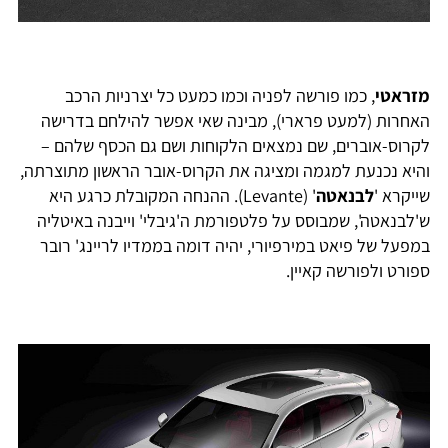
זראטי
, כמו פורשה לפניה וכמו כמעט כל יצרניות הרכב
אחרות (למעט פרארי), מבינה שאי אפשר להילחם בדרישה
קרוס-אוברים, שם נמצאים הלקוחות ושם גם הכסף שלהם –
היא נכנעת למגמה ומציגה את הקרוס-אובר הראשון מתוצרתה,
ייקרא '
לבנאטה
' (Levante). ההנחה המקובלת כרגע היא
'לבנאטה', שמבוסס על פלטפורמת ה'גיבלי' וייבנה באיטליה
מפעל של פיאט במירפיורי, יהיה דומה בממדיו לריינג' רובר
פורט ולפורשה קאיין.