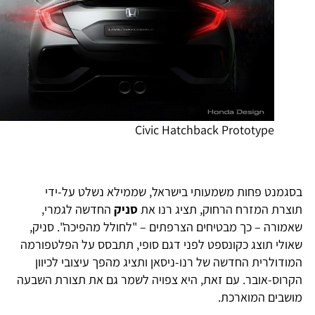
Civic Hatchback Prototype
סגמנט פחות משמעותי בישראל, שממילא נשלט על-ידי
וצרת המזרח הרחוק, תציג רנו את
סניק
החדשה לגמרי,
אמורה – כך מבטיחים הצרפתים – "לחולל מהפיכה". סניק,
אולי תוצג כקונספט לפני דגם סופי, תתבסס על הפלטפורמה
מודולרית החדשה של רנו-ניסאן ותציג מהפך עיצובי לכיוון
קרוס-אובר. עם זאת, היא צפויה לשמר גם את תצורת השבעה
ושבים המוארכת.