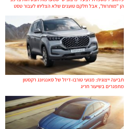
הן "מותרות", אבל חלקם טוענים שלא הצליחו לעבור טסט
תביעה ייצוגית: מנועי טורבו-דיזל של סאנגיונג רקסטון
מתפגרים בשיעור חריג