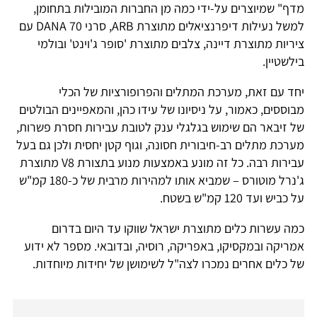
מדף" שמיוצרים על-ידי כמה מן החברות המובילות בתחומן,
למשל נעילות דיפרנציאלים מתוצרת ARB, סרני DANA 70 עם
ציריות מתוצרת דיינה, צלבים מתוצרת 'סופר ג'וינט' ובולמי
בילשטיין.
יחד עם זאת, מערכת המתלים והפרופורציות של הכלי
מבוססים, כאמור, על ניסיונו של עידו כהן, והמאפיינים הבולטים
של זיבאר הם שימוש בגלגלי ענק לטובת עבירות חסרת פשרות,
מערכת מתלים רב-חיבורית חסונה, וגוף קטן יחסית ולכן גם בעל
עבירות רבה. כל זה מונע באמצעות מנוע בתצורת V8 מתוצרת
ג'נרל מוטורס – שמביא אותו למהירות מרבית של כ-180 קמ"ש
על כביש ועד 120 קמ"ש בשטח.
כמה עשרות כלים מתוצרת ישראל שווקו עד היום בדרום
אמריקה ובמקסיקו, באפריקה, רוסיה, ובדובאי. מספר לא ידוע
של כלים אחרים נמכרו לצה"ל לשימושן של יחידות מיוחדות.