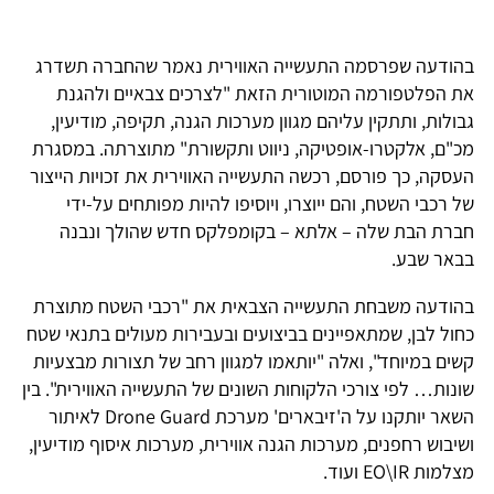
בהודעה שפרסמה התעשייה האווירית נאמר שהחברה תשדרג
את הפלטפורמה המוטורית הזאת "לצרכים צבאיים ולהגנת
גבולות, ותתקין עליהם מגוון מערכות הגנה, תקיפה, מודיעין,
מכ"ם, אלקטרו-אופטיקה, ניווט ותקשורת" מתוצרתה. במסגרת
העסקה, כך פורסם, רכשה התעשייה האווירית את זכויות הייצור
של רכבי השטח, והם ייוצרו, ויוסיפו להיות מפותחים על-ידי
חברת הבת שלה – אלתא – בקומפלקס חדש שהולך ונבנה
בבאר שבע.
בהודעה משבחת התעשייה הצבאית את "רכבי השטח מתוצרת
כחול לבן, שמתאפיינים בביצועים ובעבירות מעולים בתנאי שטח
קשים במיוחד", ואלה "יותאמו למגוון רחב של תצורות מבצעיות
שונות… לפי צורכי הלקוחות השונים של התעשייה האווירית". בין
השאר יותקנו על ה'זיבארים' מערכת Drone Guard לאיתור
ושיבוש רחפנים, מערכות הגנה אווירית, מערכות איסוף מודיעין,
מצלמות EO\IR ועוד.