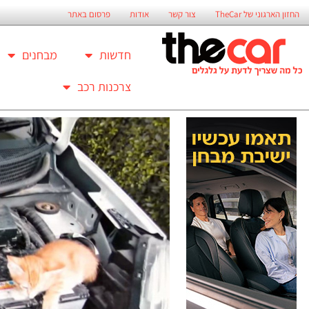
החזון הארגוני של TheCar
צור קשר
אודות
פרסום באתר
חדשות
מבחנים
צרכנות רכב