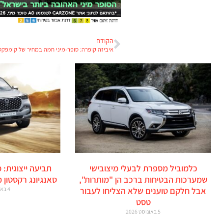
הקודם
איביזה קופרה: סופר-מיני חמה במחיר של קומפקט
כלמוביל מספרת לבעלי מיצובישי
תביעה ייצוגית: 
שמערכות הבטיחות ברכב הן "מותרות",
סאנגיונג רקסטון 
אבל חלקם טוענים שלא הצליחו לעבור
4 באוגוסט 2026
טסט
5 באוגוסט 2026