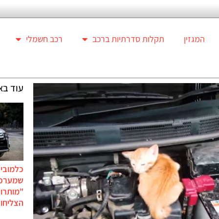
המגזין
תקלות סדרתיות ברכב
רכב חשמלי
עוד בא
כלמוביל
שמערכו
"מותרו
הצליחו 