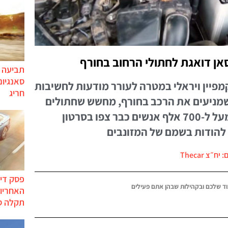
סאן דואגת לחתולי הרחוב בחורף
תביעה י
סאנגיונ
מפיין ויראלי במטרה לעורר מודעות לחשיבות
חריג
שמניעים את הרכב בחורף, מחשש שחתולים
מצאו מחסה בין חלקי הרכב. מעל ל-700 אלף אנשים כבר צפו בסרטון
ר להודות בשמם של המזונבים
יח״צ Thecar
פסק דין
ד שלכם ובקהילות שבהן אתם פעילים
האחריות
תקלה ס