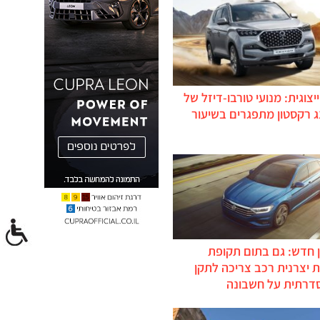
יצוגית: מנועי טורבו-דיזל של
ג רקסטון מתפגרים בשיעור
 חדש: גם בתום תקופת
 יצרנית רכב צריכה לתקן
דרתית על חשבונה