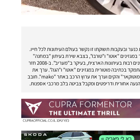
כנער ובעקבות תשוקתו זו נקשר בעולם העיתונות לכל חייו.
במגזינים "אוטו" ו"טורבו", בצבא שירת בעיתון "במחנה"
ומשם המשיך לשנים רבות בעיתונות הארצית, בעיקר ב"מעריב". ב-2008 חזר
מקד בכתיבה מוטורית במגזינים "אוטו" ו"הגה". ערך את
אתר האינטרנט "מוטוקאר" והקים וערך את ערוץ הרכב באתר "mako". חובב
נעה אחורית ודריפטים ומקבל צביטה בלב מרכבי אספנות.