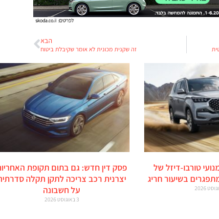
הבא
ית
זה שקנית מכונית לא אומר שקיבלת ביטוח
מנועי טורבו-דיזל של
פסק דין חדש: גם בתום תקופת האחריות
מתפגרים בשיעור חריג
יצרנית רכב צריכה לתקן תקלה סדרתית
על חשבונה
3 באוגוסט 2026