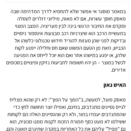
במאמר מוסגר אי אפשר שלא להחמיא לדרך המדהימה שבה
מאסק חוסך עשרות, אם לא מאות, מיליוני דולרים לטסלה
ומקדם את החיבור הרגשי בינה לבין מעריציה. המצב המצוי
בתעשיית הרכב הוא שיצרניות רכב מבצעות אינספור ניסויים
ובדיקות לפני שהן מעזות להוריד חידוש טכנולוגי כלשהו אל
הכביש, וזאת מן הטעם הפשוט שאם חס וחלילה ייפגע לקוח
שלהן, או יפגע במישהו אחר ואם הוא יוכל לייחס את הפגיעה
לכשל במוצר – הן יהיו חשופות לתביעות נזיקין ופיצויים בסכומים
אדירים.
האיש גאון
מאסק פועל, למעשה, ב"הפוך על הפוך": לא רק שהוא מצליח
לגייס נסיינים מתנדבים, בחינם, ואפילו יוצר תחושת לחץ כדי
שהמתנדבים יעמדו בתור, ולא רק שהנסיינים האלה הם לקוחות
ששילמו לא מעט כסף תמורת הזכות לקנות ממנו מכונית, הוא
גם "מפיל" עליהם את כל האחריות במקרה שתיגרם תאונה והם,