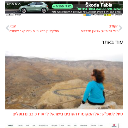
הקודם
הבא
טיול לסופ"ש: אל עין חרדלית
פולקסווגן טריניטי תעשה קצר לטסלה
עוד באתר
טיול לסופ"ש: אל המקומות הטובים בישראל לראות כוכבים נופלים