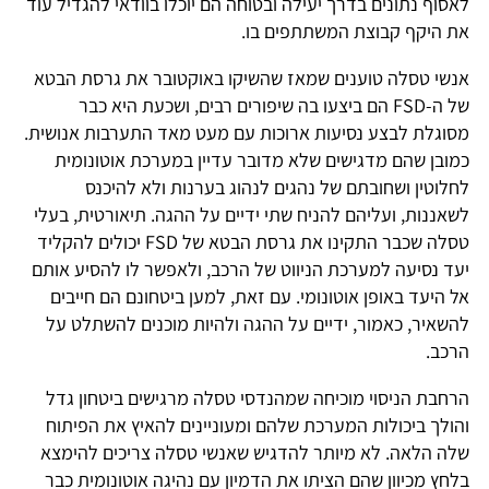
לאסוף נתונים בדרך יעילה ובטוחה הם יוכלו בוודאי להגדיל עוד
את היקף קבוצת המשתתפים בו.
אנשי טסלה טוענים שמאז שהשיקו באוקטובר את גרסת הבטא
של ה-FSD הם ביצעו בה שיפורים רבים, ושכעת היא כבר
מסוגלת לבצע נסיעות ארוכות עם מעט מאד התערבות אנושית.
כמובן שהם מדגישים שלא מדובר עדיין במערכת אוטונומית
לחלוטין ושחובתם של נהגים לנהוג בערנות ולא להיכנס
לשאננות, ועליהם להניח שתי ידיים על ההגה. תיאורטית, בעלי
טסלה שכבר התקינו את גרסת הבטא של FSD יכולים להקליד
יעד נסיעה למערכת הניווט של הרכב, ולאפשר לו להסיע אותם
אל היעד באופן אוטונומי. עם זאת, למען ביטחונם הם חייבים
להשאיר, כאמור, ידיים על ההגה ולהיות מוכנים להשתלט על
הרכב.
הרחבת הניסוי מוכיחה שמהנדסי טסלה מרגישים ביטחון גדל
והולך ביכולות המערכת שלהם ומעוניינים להאיץ את הפיתוח
שלה הלאה. לא מיותר להדגיש שאנשי טסלה צריכים להימצא
בלחץ מכיוון שהם הציתו את הדמיון עם נהיגה אוטונומית כבר