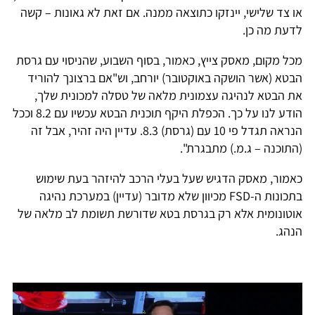
או צד שלישי, יינזקו כתוצאה ממנה. אם זאת לא גאונות – קשה
לדעת מה כן.
מכל מקום, מאסק צייץ, כאמור, בסוף השבוע, שהניסוי עם גרסת
הבטא (אשר הושקה באוקטובר) יורחב, וש"אם ברצונך להוריד
את הבטא לנהיגה עצמונית מלאה של טסלה למכונית שלך,
הודע לנו על כך. הכפלת היקף תוכנית הבטא עכשיו עם 8.2 וככל
הנראה תגדל פי 10 עם (גרסת) 8.3. עדיין היה זהיר, אבל זה
(התוכנה – ג.מ.) מתבגרת".
כאמור, מאסק הדגיש שעל בעלי הרכב להיזהר בעת שימוש
בתכונות ה-FSD מכיוון שלא מדובר (עדיין) במערכת נהיגה
אוטונומית אלא רק בגרסת בטא שדורשת תשומת לב מלאה של
הנהג.