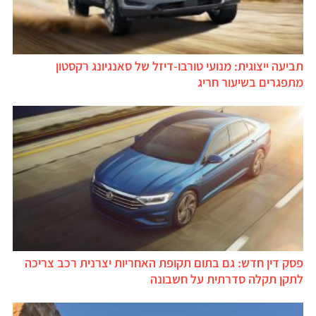
תביעה ייצוגית: מנועי טורבו-דיזל של סאנגיונג רקסטון
מתפגרים בשיעור חריג
פסק דין חדש: גם בתום תקופת האחריות יצרנית רכב צריכה
לתקן תקלה סדרתית על חשבונה