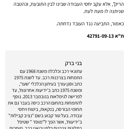
הריק", אלא עקב יחסי העבודה שבינו לבין התובעת, וכהטבה
שניתנה לו מעת לעת.
כאמור, התביעה נגד העובד נדחתה.
ת"א 42791-09-13
בני ברק
עתונאי רכב וכלכלה משנת 1968 עם
התמחות בצרכנות רכב. עד לשנת 1975
כתב וסגן עורך בעיתון הכלכלי 'שער',
ומשנת 1975 כתב ב'ידיעות אחרונות', עד
לפרישה לגימלאות בנובמבר 2013. נוסף
להתמחות בתחום הרכב כיסה בעבר גם את
תחומי הבורסה, בנקאות, ביטוח ויחסי
עבודה. בעל טור קבוע בשם "נציב קבילות"
ב'ידיעות', אשר הפך ל"מוסד " שטיפל
בתלונות צרכנים כלפי יבואני רכב, מוסכים,