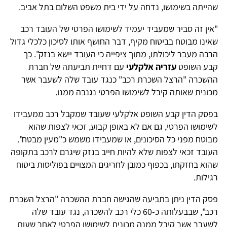
שהייתה בשימושו, נדחה על ידי בית משפט השלום בתל אביב.
"אין זה סביר שמעביד יעמיד לשימושו הפרטי של העובד רכב
שאינו מבוטח בביטוח מקיף, דבר החושף אותו לסיכון כלכלי גדול
הרבה מעבר ליכולתו, מתוך ציפייה כי העובד יישא בנזק". כך
קבע השופט
עזריה אלקלעי
עם דחיית תביעתה של חברת
ההשכרה "הרצל השכרת רכב" כנגד עובד שלה לשעבר אשר
מכונית שאותה קיבל לשימושו הפרטי נגנבה ממנו.
בפסק הדין קבע השופט אלקלעי שעובד שמקבל רכב ממעבידו
לשימושו הפרטי, גם אם לא באופן קבוע, זכאי לצפות שהוא
מבוטח מפני כל הסיכונים, או שמעבידו משמש כ"מעין מבטח".
העובד זכאי לצפות שלא להיות חייב בנזק שיגרם לרכב בתקופה
שהוא בחזקתו, בכפוף כמובן לחריגים המצויים בפוליסות ביטוח
רגילות.
פסק הדין ניתן בתביעה שהגישה חברת ההשכרה "הרצל השכרת
רכב", שבבעלותה כ-60 כלי רכב להשכרה, נגד עובד שלה
לשעבר אשר קיבל ממנה מכונית לשימושו הפרטי לאחר שעות