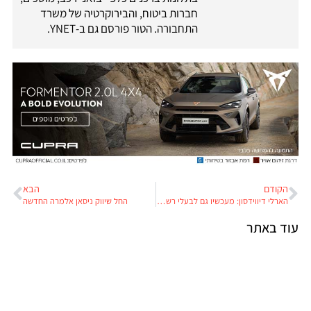
חברות ביטוח, והבירוקרטיה של משרד
התחבורה. הטור פורסם גם ב-YNET.
הקודם
הבא
הארלי דיווידסון: מעכשיו גם לבעלי רשיון נהיגה A1
החל שיווק ניסאן אלמרה החדשה
עוד באתר