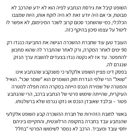
השופט קיבל את גירסת הנתבע לפיה הוא לא ידע שהרכב לא
מבוטח, וכי אם היה יודע זאת לא היה לוקח אותו, היות שמצבו
הכלכלי, כמי שהשתכר סכום קרוב לשכר המינימום, לא אפשר לו
ליטול על עצמו סיכון בהיקף כזה.
העובד טען עוד שחברת ההשכרה הגישה את התביעה כנגדו רק
90 ימים לאחר המקרה, ורק לאחר שהתברר לה שהוא מתכוון
להתפטר. עד אז לא נקטה נגדו בצעדים להשבת ערך הנזק
שנגרם לה.
בפסק דינו מציין השופט אלקלעי כי משנקבע שהנתבע אינו
"שואל" הרי שלפי הגדרת חוק השומרים הוא "שומר שכר". הואיל
והמטרה של שמירת הנכס הייתה במקרה הזה תפלה למטרה
העיקרית, שהייתה שימוש פרטי של הנתבע ברכב, הרי שהנתבע
פטור – ובלבד שאובדן הנכס או נזקו נגרמו שלא ברשלנותו.
באשר לחובת הזהירות של חברת ההשכרה קבע השופט אלקלעי
שהנתבע עבד בחברה בתקופה הרלוונטית, והתקיימו ביניהם
יחסי עובד ומעביד. הרכב לא נמסר לשימושו הפרטי "בחלל