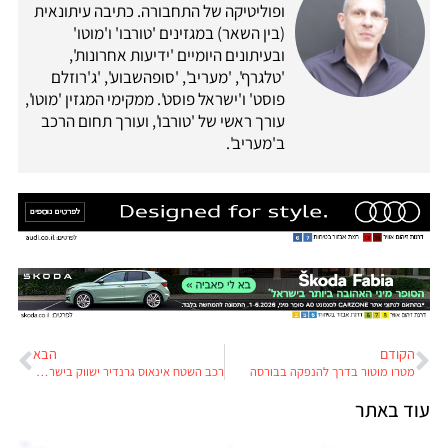
ופוליטיקה של התחבורה. כתיבה עיתונאית
(בין השאר) במגזינים 'טורבו' ו'מוטו'
ובעיתונים היומיים 'ידיעות אחרונות',
'טלגרף', 'מעריב', 'סופהשבוע', 'ג'רוזלם
פוסט' ו'ישראל פוסט'. ממקימי המגזין 'מוטו',
עורך ראשי של 'טורבו', ועורך תחום הרכב
ב'מעריב'.
הקודם
הבא
מטרו מוטור בדרך להנפקה בבורסה
רכב השטח אינאוס גרנדיר ישווק בישראל על-ידי יוניברסל מוטורס
עוד באתר