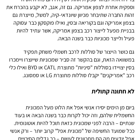
וספקית אחרת לצפון אמריקה. גם זה, אגב, לא יקבע בהכרח את
זהות החברה שתיבחר מכיוון שיונדאי-קיה, למשל, מייצרת גם
בצפון אמריקה וגם בקוריאה ובסין, ואילו פוקסקון כבר עסוקה
בבניית מפעל לייצור רכב בצפון אמריקה, אשר עתיד להיות
פעיל ולייצר מכוניות כבר בשנה הבאה.
גם כושר הייצור של סוללות לרכב חשמלי משחק תפקיד
במשוואה הזאת, וגם בהקשר זה סביר שמכוניות שייוצרו ויימכרו
בסין יצויידו בסוללות "סיניות" מתוצרת CATL או BYD ואילו כלי
רכב "אמריקנים" יקבלו סוללות מתוצרת LG או סמסונג.
לא חתונה קתולית
ביום מן הימים יסירו אנשי אפל את הלוט מעל המכונית
החשמלית שלהם, וזה יכול לקרות כבר בשנה הבאה או בעוד
שנתיים – הרבה לפני שמכונית כזאת תוכל להיות אוטונומית.
ככל שמועד החשיפה של "מכונית אפל" קרוב יותר – ורק אנשי
אפל יודעים מה הם מתכוונים לעשות – כך גדלים הסיכויים