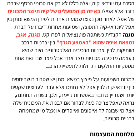
הסכם עם יונדאי-קיה, ואלה כללו לא רק את סכומי הכסף שבהם
דובר אלא אפילו
באיזה מן המפעלים של קיה תיוצר המכונית
של אפל. לאחר מכן נפוצו שמועות אחרות לפיהן המשא ומתן בין
אפל ליונדאי-קיה התפוצץ, ושמועות אחרות דיברו על חברת
מגנה
הקנדית כשותפה פוטנציאלית לפרויקט.
מגנה, אגב,
נמצאת איפה שהוא "באמצע הגרף"
בין יצרניות הרכב
הוותיקות לבין יצרניות הרכיבים האלקטרוניים היות שהיא
בעצמה מרכיבה מכוניות מצד אחד אבל מצד שני זאת אחת
מספקיות החלקים הגדולות לתעשיית הרכב.
למרות השמועות על פיצוץ במשא ומתן יש שסבורים שהיחסים
בין יונדאי-קיה לבין אפל לא נחתכו אלא עברו לערוצים שקטים
יותר ושעדיין מדובר באפשרות קיימת, ולכן, בשורה תחתונה,
נראה שאפל צריכה כעת לבחור אם לבנות את המכונית שלה
אצל מי שבונה לה אייפונים ואייפדים או אצל מי שמתמחה
בבניית מכוניות.
מלחמת המעצמות