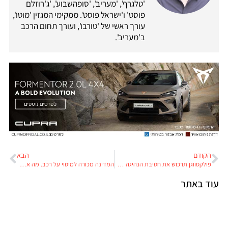
'טלגרף', 'מעריב', 'סופהשבוע', 'ג'רוזלם
פוסט' ו'ישראל פוסט'. ממקימי המגזין 'מוטו',
עורך ראשי של 'טורבו', ועורך תחום הרכב
ב'מעריב'.
הקודם
הבא
פולקסווגן תרכוש את חטיבת הנהיגה האוטונומית של וואווי
המדינה מכורה למיסוי על רכב. מה אפשר לעשות?
עוד באתר