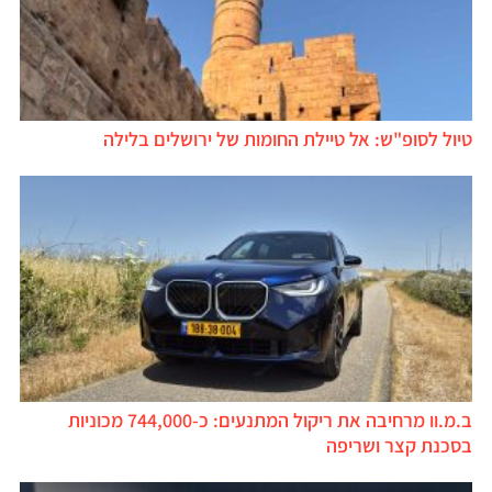
טיול לסופ"ש: אל טיילת החומות של ירושלים בלילה
ב.מ.וו מרחיבה את ריקול המתנעים: כ-744,000 מכוניות
בסכנת קצר ושריפה