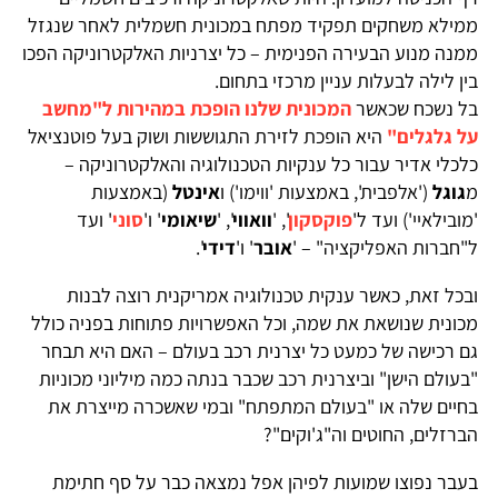
ממילא משחקים תפקיד מפתח במכונית חשמלית לאחר שנגזל
ממנה מנוע הבעירה הפנימית – כל יצרניות האלקטרוניקה הפכו
בין לילה לבעלות עניין מרכזי בתחום.
בל נשכח שכאשר
המכונית שלנו הופכת במהירות ל"מחשב
על גלגלים"
היא הופכת לזירת התגוששות ושוק בעל פוטנציאל
כלכלי אדיר עבור כל ענקיות הטכנולוגיה והאלקטרוניקה –
מ
גוגל
('אלפבית', באמצעות 'ווימו') ו
אינטל
(באמצעות
'מובילאיי') ועד ל'
פוקסקון
', '
וואווי
', '
שיאומי
' ו'
סוני
' ועד
ל"חברות האפליקציה" – '
אובר
' ו'
דידי
'.
ובכל זאת, כאשר ענקית טכנולוגיה אמריקנית רוצה לבנות
מכונית שנושאת את שמה, וכל האפשרויות פתוחות בפניה כולל
גם רכישה של כמעט כל יצרנית רכב בעולם – האם היא תבחר
"בעולם הישן" וביצרנית רכב שכבר בנתה כמה מיליוני מכוניות
בחיים שלה או "בעולם המתפתח" ובמי שאשכרה מייצרת את
הברזלים, החוטים וה"ג'וקים"?
בעבר נפוצו שמועות לפיהן אפל נמצאה כבר על סף חתימת