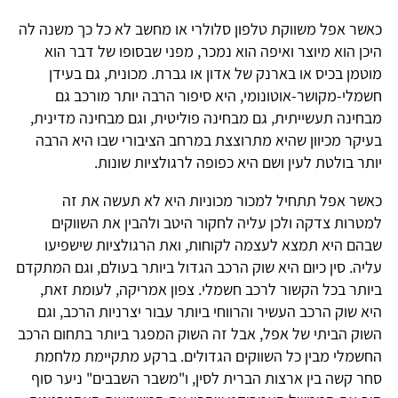
כאשר אפל משווקת טלפון סלולרי או מחשב לא כל כך משנה לה
היכן הוא מיוצר ואיפה הוא נמכר, מפני שבסופו של דבר הוא
מוטמן בכיס או בארנק של אדון או גברת. מכונית, גם בעידן
חשמלי-מקושר-אוטונומי, היא סיפור הרבה יותר מורכב גם
מבחינה תעשייתית, גם מבחינה פוליטית, וגם מבחינה מדינית,
בעיקר מכיוון שהיא מתרוצצת במרחב הציבורי שבו היא הרבה
יותר בולטת לעין ושם היא כפופה לרגולציות שונות.
כאשר אפל תתחיל למכור מכוניות היא לא תעשה את זה
למטרות צדקה ולכן עליה לחקור היטב ולהבין את השווקים
שבהם היא תמצא לעצמה לקוחות, ואת הרגולציות שישפיעו
עליה. סין כיום היא שוק הרכב הגדול ביותר בעולם, וגם המתקדם
ביותר בכל הקשור לרכב חשמלי. צפון אמריקה, לעומת זאת,
היא שוק הרכב העשיר והרווחי ביותר עבור יצרניות הרכב, וגם
השוק הביתי של אפל, אבל זה השוק המפגר ביותר בתחום הרכב
החשמלי מבין כל השווקים הגדולים. ברקע מתקיימת מלחמת
סחר קשה בין ארצות הברית לסין, ו"משבר השבבים" ניער סוף