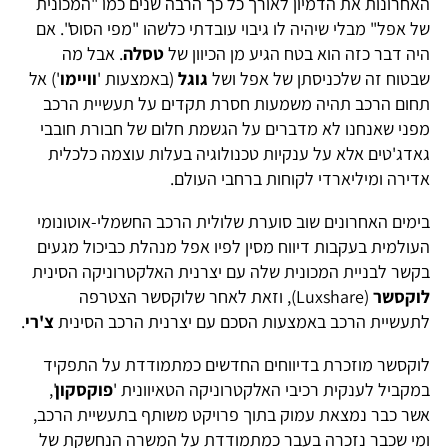
האחרונות את הדמיון לאורך כל כך הרבה שנים כמו "המכונית
של אפל" מבלי שיהיה לו גיבוי עובדתי כלשהו "מפי הסוס". אם
היה דבר כזה הוא בטח הגיע מן הכיוון של
טסלה
. אבל מה
שבטוח זה שלכניסתן של אפל ושל
גוגל
(באמצעות '
וויימו
') אל
תחום הרכב תהיה משמעות חסרת תקדים על תעשיית הרכב
מפני שאנחנו לא מדברים על הגשמת חלום של חבורת חובבי
גאדג'טים אלא על ענקיות טכנולוגיה בעלות עוצמה כלכלית
אדירה ומיליארדי לקוחות ברחבי העולם.
בימים האחרונים שוב סוערת שלולית הרכב החשמלי-אוטונומי
העולמית בעקבות דיווח מסין לפיו אפל מנהלת כביכול מגעים
בקשר לבניית המכונית שלה עם יצרנית האלקטרוניקה הסינית
לוקסשר
(Luxshare), וזאת לאחר שלוקסשר הצטרפה
לתעשיית הרכב באמצעות הסכם עם יצרנית הרכב הסינית
צ'רי
.
לוקסשר מוזכרת בדיווחים החדשים כמתמודדת על התפקיד
במקביל לענקית רכיבי האלקטרוניקה הטאיוונית '
פוקסקון
',
אשר כבר נמצאת עמוק בתוך פרויקט משותף בתעשיית הרכב,
ומי שכבר נזכרה בעבר כמתמודדת על המשרה הנחשקת של