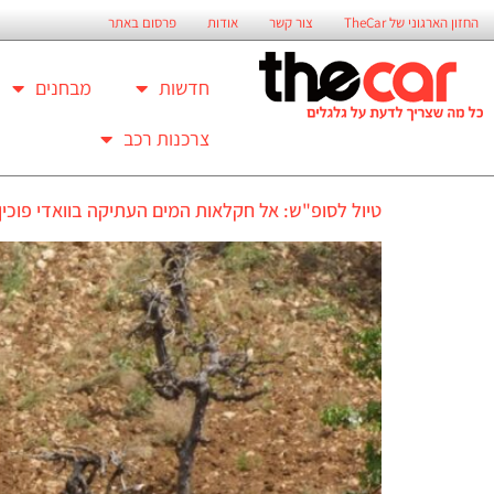
החזון הארגוני של TheCar
צור קשר
אודות
פרסום באתר
חדשות
מבחנים
צרכנות רכב
טיול לסופ"ש: אל חקלאות המים העתיקה בוואדי פוכין