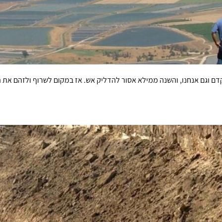
 וגם אנחנו, והשנה ממילא אסור להדליק אש. אז במקום לשרוף ולזהם את הא