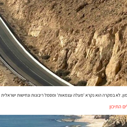
ן. לא במקרה הוא נקרא 'מעלה עצמאות' ומסמל ריבונות ונחישות ישראלית
ם התיכון