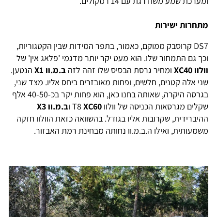
ומערכת שמע משודרגת עם 14 רמקולים.
מתחרות ישירות
DS7 קרוסבק ממוקם, כאמור, בתפר המידות שבין הקטגוריות,
וכך גם התמחור שלו. הוא מעט יקר יותר מדגמי 'פלאג אין' של
וולוו XC40
ומחיר גרסת הבסיס שלו זהה לזה
ב.מ.וו X1
הנטען.
שני אלה קטנים, חלשים, ופחות מאובזרים ביחס אליו. מצד שני,
בגרסה היקרה, שאותה בחנו כאן, הוא פחות יקר בכ-40-50 אלף
שקלים מגרסאות הכניסה של וולוו T8
XC60
ו
ב.מ.וו X3
ההיברידית, שקרובות אליו בגודל. בהשוואה כזאת הוולוו חזקה
משמעותית, ואילו ה.ב.מ.וו נחותה מבחינת רמת האבזור.