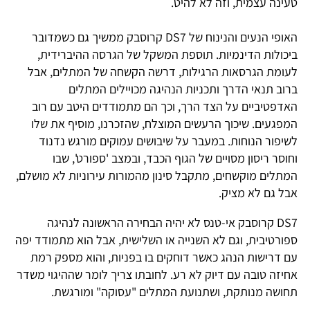
טעינה עצמית, וזה לא להיט.
האופי הנעים והנינוח של DS7 קרוסבק ממשיך גם כשמדובר
ביכולות הדינמיות. תוספת המשקל של הגרסה ההיברידית,
לעומת הגרסאות הרגילות, דרשה הקשחה של המתלים, אבל
ברוב תנאי הדרך ותכניות הנהיגה מכויילים המתלים
האדפטיביים על הצד הרך, וכך הם מתמודדים היטב עם רוב
המפגעים. שיכוך הרעשים המוצלח, שהזכרנו, מוסיף את שלו
לשיפור הנוחות.
במעבר על שיבושים עמוקים מורגש נדנוד
וחוסר ריסון מסויים של הגוף הכבד, ובמצב 'ספורט', שבו
המתלים מוקשחים, מתקבל סינון מהמורות עירוניות לא מושלם,
אבל גם לא מציק.
DS7 קרוסבק אי-טנס לא יהיה הבחירה הראשונה לנהיגה
ספורטיבית, וגם לא השנייה או השלישית, אבל הוא מתמודד יפה
עם דרישות הנהג כאשר דוחקים בו בפניות, והוא מספק רמת
אחיזה טובה עם דיוק לא רע. לחובתו צריך לומר שההיגוי משדר
תחושה מנותקת, ושתנועת המתלים "עסוקה" ומורגשת.