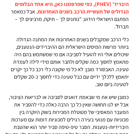
היבריד' (PHEV), כפי שפרסמנו כאן, היא אחד הבלופים
הגדולים של תעשיית הרכב בשנים האחרונות
. אבל כמאמר
הפתגם הישראלי הידוע: "נותנים לך – תיקח, מרביצים לך –
תברח".
כלי הרכב שמקבלים בשנים האחרונות את המתנה הגדולה
ביותר מרשות המיסים הישראלית הם ההיברידים-הנטענים,
שיכולים אולי היו להועיל לסביבה אם מי שמשתמש בהם היה
מתאמץ לחסוך כמה שקלים ולחבר אותם מידי לילה לעמדת
טעינה. האבסורד מובן: לא כל מי שקונה כלי רכב כל כך יקרים
יתאמץ ללכלך ידיים עם כבל טעינה כדי לחסוך כ-20 שקלים
לטעינה ביום טוב.
כמובן שיש את מי שבאמת דואגים לסביבה או לבריאות הציבור,
אבל יש לנו תחושה שאין כל כך הרבה כאלה כדי להסביר את
המעבר המאסיבי של מטוטלת המכירות בשוק היוקרה בין
מכוניות עם מנועי בעירה רגילים למכוניות דומות עם מערכות
היברידיות-נטענות. הסבר טיפ-טיפה סביר יותר הוא ש
הטבת