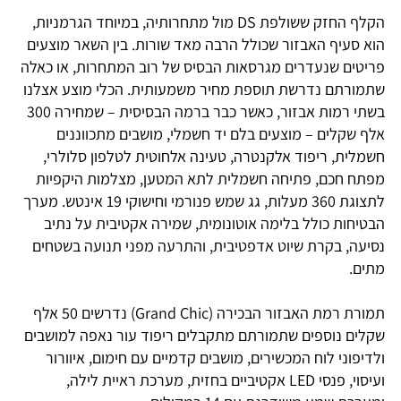
הקלף החזק ששולפת DS מול מתחרותיה, במיוחד הגרמניות,
הוא סעיף האבזור שכולל הרבה מאד שורות. בין השאר מוצעים
פריטים שנעדרים מ
גרסאות הבסיס של רוב המתחרות, או כאלה
שתמורתם נדרשת תוספת מחיר משמעותית. הכלי מוצע אצלנו
בשתי רמות אבזור, כאשר כבר ברמה הבסיסית – שמחירה 300
אלף שקלים – מוצעים בלם יד חשמלי, מושבים מתכווננים
חשמלית, ריפוד אלקנטרה, טעינה אלחוטית לטלפון סלולרי,
מפתח חכם, פתיחה חשמלית לתא המטען, מצלמות היקפיות
לתצוגת 360 מעלות, גג שמש פנורמי וחישוקי 19 אינטש. מערך
הבטיחות כולל בלימה אוטונומית, שמירה אקטיבית על נתיב
נסיעה, בקרת שיוט אדפטיבית, והתרעה מפני תנועה בשטחים
מתים.
תמורת רמת האבזור הבכירה (Grand Chic) נדרשים 50 אלף
שקלים נוספים שתמורתם מתקבלים ריפוד עור נאפה למושבים
ולדיפוני לוח המכשירים, מושבים קדמיים עם חימום, איוורור
ועיסוי, פנסי LED אקטיביים בחזית, מערכת ראיית לילה,