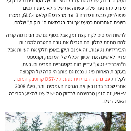
המס הנדיבה, שחלה גם על כל האיבזור של המכונית ולא רק על
מערכת ההנעה שלה, עשתה את שלה:
לא מעט דגמים
פופולרים, מב.מ.וו סדרה 3 ועד מרצדס E קלאס ו-GLC, נמכרו
בשנים האחרונות כמעט אך ורק בגרסאות ה"ירוקות" שלהם.
לרשות המיסים לקח קצת זמן, אבל בסוף גם שם הבינו מה קורה
להם מתחת לחלון והם הגבילו את גובה ההטבה למכוניות
היבירידיות נטענות. זה אמנם תיקן באופן חלקי את העיוות אבל
עדיין לא שינה את הכיוון הכללי של המגמה, וקונספט
ה"היברידי-נטען" עדיין רווח בקטגוריית הפרימיום. כעת,
בעקבות האחות פיג'ו, נכנס גם מותג היוקרה של הקבוצה
לקלחת
עם גרסה היברידית נטענת ל-DS7 קרוסבק המוכר
.
אחרי שכבר בחנו כאן את הגרסה העממית יותר, פיג'ו 3008
PHEV, זה הזמן מבחינתנו לבדוק מה יש ל-DS להציע בסביבה
האנינה שלו.