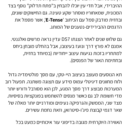
ההיברידי, אבל חדי עין יוכלו להבחין ב"פתח תדלוק" נוסף בצד
המכונית, שמאחוריו מוסתר שקע טעינה. גם החישוקים שונים,
ובחזית מודבק סמל עם הכיתוב '
E-Tense
', אשר מסמל את
הדגמים ההבירידים-נטענים של המותג.
גם שלוש שנים לאחר הצגתו DS7 עדין נראה מרשים ואלגנטי.
אמנם לא פורץ דרך ונועז בעיצובו, אבל בהחלט מובחן ביחס
למתחריו בזכות נגיעות עיצוב ייחודיות (במיוחד בחזית,
ובחתימת האור של הפנסים).
תא הנוסעים מעוצב בעיצוב היי-טקי, עם מסך מולטימדיה גדול
ולוח מחוונים דיגיטלי עמוס מידע עם תצוגה משתנה. תפעול רוב
המערכות מבוצע דרך מסך המגע, לכן הוא מסורבל ודורש יותר
מדי תשומת לב גם כאשר מנסים להשתמש בפונקציות בסיסיות.
מצד שני, הממשק והגרפיקה נעימים ומודרניים יותר מאלה של
שאר דגמי קבוצת פיג'ו-סיטרואן, וזאת נחמת עשירים.
האווירה היוקרתית מגובה בדיפוני עור איכותיים כמעט בכל