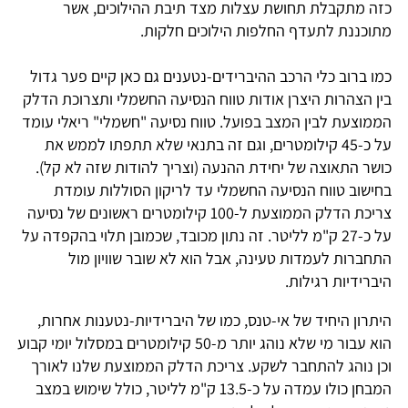
כזה מתקבלת תחושת עצלות מצד תיבת ההילוכים, אשר
מתוכננת לתעדף החלפות הילוכים חלקות.
כמו ברוב כלי הרכב ההיברידים-נטענים גם כאן קיים פער גדול
בין הצהרות היצרן אודות טווח הנסיעה החשמלי ותצרוכת הדלק
הממוצעת לבין המצב בפועל. טווח נסיעה "חשמלי" ריאלי עומד
על כ-45 קילומטרים, וגם זה בתנאי שלא תתפתו לממש את
כושר התאוצה של יחידת ההנעה (וצריך להודות שזה לא קל).
בחישוב טווח הנסיעה החשמלי עד לריקון הסוללות עומדת
צריכת הדלק הממוצעת ל-100 קילומטרים ראשונים של נסיעה
על כ-27 ק"מ לליטר. זה נתון מכובד, שכמובן תלוי בהקפדה על
התחברות לעמדות טעינה, אבל הוא לא שובר שוויון מול
היברידיות רגילות.
היתרון היחיד של אי-טנס, כמו של היברידיות-נטענות אחרות,
הוא עבור מי שלא נוהג יותר מ-50 קילומטרים במסלול יומי קבוע
וכן נוהג להתחבר לשקע. צריכת הדלק הממוצעת שלנו לאורך
המבחן כולו עמדה על כ-13.5 ק"מ לליטר, כולל שימוש במצב