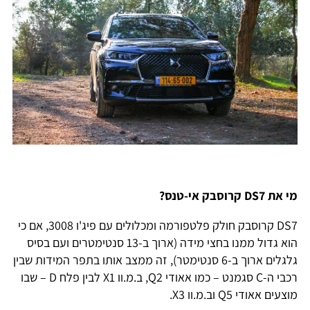
מי את DS7 קרוסבק אי-טנס?
DS7 קרוסבק חולק פלטפורמה ומכלולים עם פיג'ו 3008, אם כי
הוא גדול ממנו בחצי מידה (ארוך ב-13 סנטימטרים ועם בסיס
גלגלים ארוך ב-6 סנטימטר), זה ממצב אותו בתפר המידות שבין
רכבי ה-C סגמנט – כמו אאודי Q2, ב.מ.וו X1 לבין פלח D – שבו
מוצעים אאודי Q5 וב.מ.וו X3.