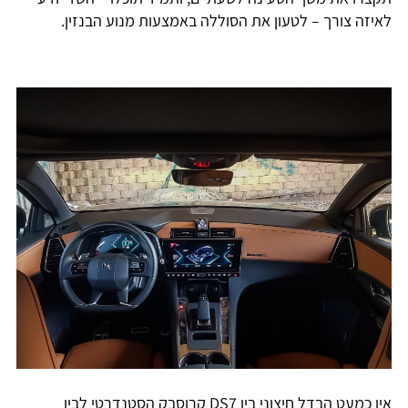
לאיזה צורך – לטעון את הסוללה באמצעות מנוע הבנזין.
אין כמעט הבדל חיצוני בין DS7 קרוסבק הסטנדרטי לבין