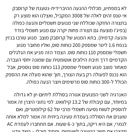
לא במפתיע, מכלולי ההנעה ההיברידית-נטענת של קרוסבק
אי-טנס זהים לאלה של 3008 המקביל, ואצלנו הוא מוצע רק
בתצורה החזקה שכוללת שני מנועים חשמליים והנעה כפולה
(בפיג'ו מוצעת גם תצורה פחות יקרה עם מנוע חשמלי בודד
והנעה קדמית). בתא המנוע של קרוסבק מוצב מנ
וע טורבו בנזין
בנפח 1.6 ליטר שמספק 200 כוחות סוס, ואליו מחובר מנוע
חשמלי שמספק 110 כוחות סוס. הצמד הזה מניע את הגלגלים
הקדמיים דרך תיבת הילוכים אוטומטית עם שמונה יחסי העברה.
מאחור מוצב מנוע חשמלי שמספק 113 כוחות סוס נוספים, אבל
הוא נכנס לפעולה רק בעת הצורך, תוך שהוא מעלה את ההספק
הכולל ל-300 כוחות סוס מרשימים ויוצר הנעה כפולה.
האנרגיה לשני המנועים אגורה בסוללת ליתיום-יון לא גדולה
במיוחד, עם קיבולת של
13.2 קילוואט. לפי נתוני היצרן זה אמור
להספיק לטווח נסיעה חשמלי מרבי של 62 קילומטרים, ואם
טוענים את הסוללה בעמדת טעינה ביתית זה אמור למלא אותה
לגמרי, אם היא ריקה, בתוך כ-6 שעות. אם תתחברו לעמדת AC
תקצרו את משך הטעינה לשעתיים, ותמיד תוכלו – השד יודע