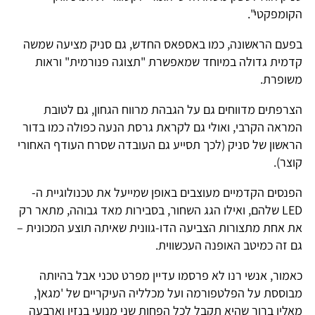
הקומפקטי".
בפעם הראשונה, כמו באספאס החדש, גם סניק מציעה שמשה
קדמית גדולה במיוחד שמאפשרת "תצוגה פנורמית" וראות
משופרת.
הצרפתים מדווחים גם על הגבהת מרווח הגחון, גם לטובת
המראה הקרבי, ואולי גם לקראת גרסת הנעה כפולה כמו בדור
הראשון של סניק (לכך תסייע גם העובדה שסרח העודף האחורי
קוצר).
הפנסים הקדמיים מעוצבים באופן שמייעל את טכנולוגיית ה-
LED שלהם, ואילו הגג השחור, בסבירות מאד גבוהה, מתאר רק
את אחת מתצורות הצביעה הדו-גוונית שאיתה תוצע המכונית –
גם זה כמיטב האופנה העכשווית.
כאמור, אנשי רנו לא פרסמו עדיין מפרט טכני אבל בהיותה
מבוססת על הפלטפורמה ועל מכלליה העיקריים של 'מגאן',
מאליו ברור שהיא תקבל לכל הפחות שני מנועי בנזין וארבעה