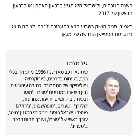
השנה הנוכחית, ולישראל היא תגיע ברבעון האחרון או ברבעון
הראשון של 2017.
כאמור, סניק תושק בשבוע הבא בתערוכת ז'נבה. לצידה תוצג
גם גרסת הסטיישן החדשה של מגאן.
גיל מלמד
עיתונאי רכב מאז שנת 1986, מתמחה בכלי
רכב, בטיחות בדרכים, ביורוקרטיה
ופוליטיקה של התחבורה. כתיבה עיתונאית
(בין השאר) במגזינים 'טורבו' ו'מוטו'
ובעיתונים היומיים 'ידיעות אחרונות',
'טלגרף', 'מעריב', 'סופהשבוע', 'ג'רוזלם
פוסט' ו'ישראל פוסט'. ממקימי המגזין 'מוטו',
עורך ראשי של 'טורבו', ועורך תחום הרכב
ב'מעריב'.