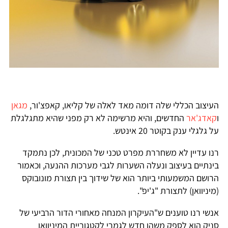
העיצוב הכללי שלה דומה מאד לאלה של קליאו, קאפצ'ור,
מגאן
ו
קאדג'אר
החדשים, והיא מרשימה לא רק מפני שהיא מתגלגלת
על גלגלי ענק בקוטר 20 אינטש.
רנו עדיין לא משחררת מפרט טכני של המכונית, לכן נתמקד
בינתיים בעיצוב ונעלה השערות לגבי מערכות ההנעה, וכאמור
הרושם המשמעותי ביותר הוא של שידוך בין תצורת מונובוקס
(מיניוואן) לתצורת "ג'יפ".
אנשי רנו טוענים ש"העיקרון המנחה מאחורי הדור הרביעי של
סניק הוא לספק משהו חדש לגמרי לקטגוריית המיניוואן