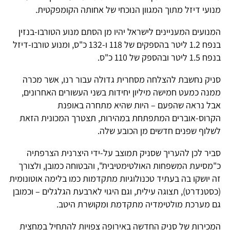
מנועי דיזל מתוך המגוון הנוכחי של אחותה הקומפקטית.
המנועים המעניינים לישראל יהיו מן הסתם מנוע הטורבו-בנזין
בנפח 1.2 ליטר בהספקים של 118 ו-132 כ"ס, ומנוע טורבו-דיזל
בנפח 1.5 ליטר ובהספק של 110 כ"ס.
סניק נחשבת להצלחה מסחרית גדולה עבור רנו, אשר מכרה
ממנה כמעט חמישה מיליון יחידות בשני העשורים האחרונים,
אבל נראה שהפעם – היות שהיא מתחרה באופנת
הקרוס-אוברים המתפתחת במהירות, תצטרך המכונית הזאת
לשלוף שפנים חדשים מן הכובע שלה.
סביר לכן להעריך שסניק תמוצב על-ידי היצרנית הצרפתיה
כ"מסיעת המשפחות האולטימטיבית", והבטוחה כמובן, ולצורך
זה יושקו בה בעתיד טכנולוגיות מתקדמות כמו בלימה אוטונומית
(כסטנדרט), תצוגה עילית, וגם היגוי לארבעת הגלגלים – וכמובן
גם מערכת מולטימדיה מתקדמת ומקושרת היטב.
המכירות של סניק החדשה באירופה צפויות להתחיל במחצית