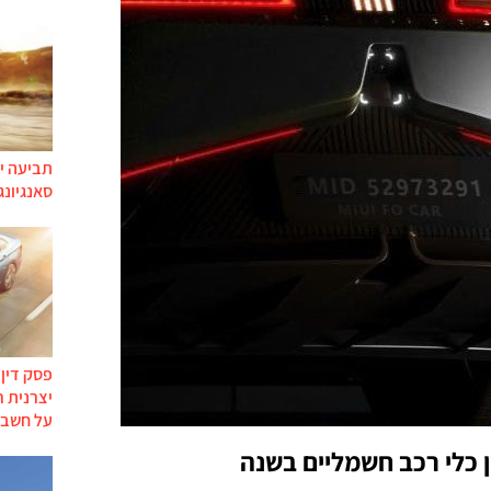
תביעה יי
סאנגיונג
פסק דין
יצרנית 
על חשבו