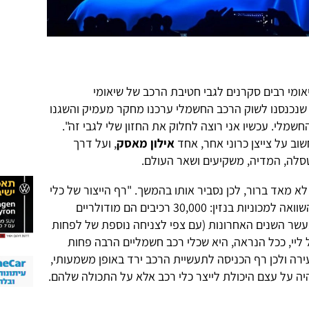
ומי רבים סקרנים לגבי חטיבת הרכב של שיאומי
שנכנסנו לשוק הרכב החשמלי ערכנו מחקר מעמיק והשגנו
שמלי. עכשיו אני רוצה לחלוק את החזון שלי לגבי זה".
ב על צייצן כרוני אחר, אחד
אילון מאסק
, ועל דרך
לה, המדיה, משקיעים ושאר העולם.
 מאד ברור, לכן נסביר אותו בהמשך. "רף הייצור של כלי
רכב חשמליים הופחת באופן דרמטי בהשוואה למכוניות בנזין: 30,000 רכיבים הם מודולריים
ד, ועלות הסוללות צנחה ב-80% בעשר השנים האחרונות (עם צפי לצניחה נוספת של לפחות
 של ליי, ככל הנראה, היא שכלי רכב חשמליים הרבה פחות
עירה ולכן רף הכניסה לתעשיית הרכב ירד באופן משמעותי,
 על עצם היכולת לייצר כלי רכב אלא על התכולה שלהם.