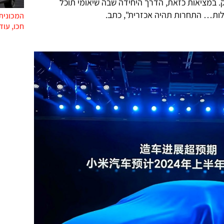
ים מנתח השוק. במציאות כזאת, הדרך היחידה שבה שיאומי תוכל
ות… התחרות תהיה אכזרית", כתב.
המכונית 
חכו, עוד