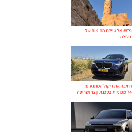
פ"ש: אל טיילת החומות של
בלילה
רחיבה את ריקול המתנעים: