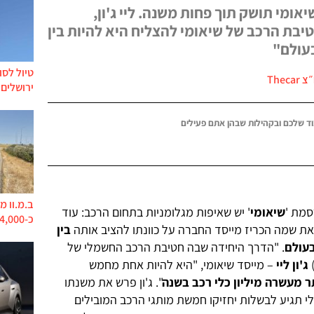
ומי תושק תוך פחות משנה. ליי ג'ון,
יבת הרכב של שיאומי להצליח היא להיות בין
עולם"
טיול לסו
Thecar
ירושלים 
ד שלכם ובקהילות שבהן אתם פעילים
ב.מ.וו מ
סמת '
שיאומי
' יש שאיפות מגלומניות בתחום הרכב: עוד
כ-744,000 מכוניות בסכנת קצר ושריפה
את שמה הכריז מייסד החברה על כוונתו להציב אותה
בין
בעולם
. "הדרך היחידה שבה חטיבת הרכב החשמלי של
)
ג'ון ליי
– מייסד שיאומי, "היא להיות אחת מחמש
תר מעשרה מיליון כלי רכב בשנה
". ג'ון פרש את משנתו
 תגיע לבשלות יחזיקו חמשת מותגי הרכב המובילים