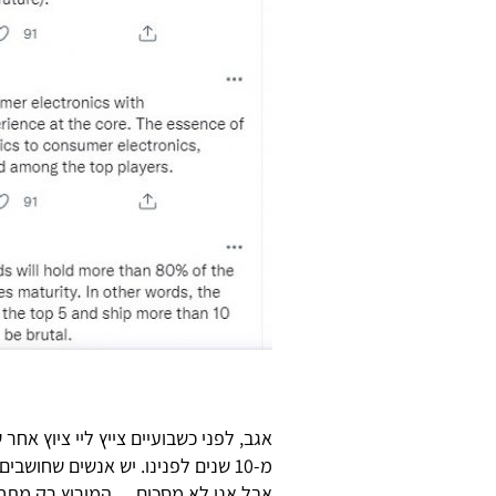
אגב, לפני כשבועיים צייץ ליי ציוץ א
מ-10 שנים לפנינו. יש אנשים שחוש
אבל אני לא מסכים… המירוץ רק מתחיל,