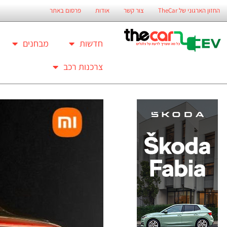
החזון הארגוני של TheCar
צור קשר
אודות
פרסום באתר
חדשות
מבחנים
צרכנות רכב