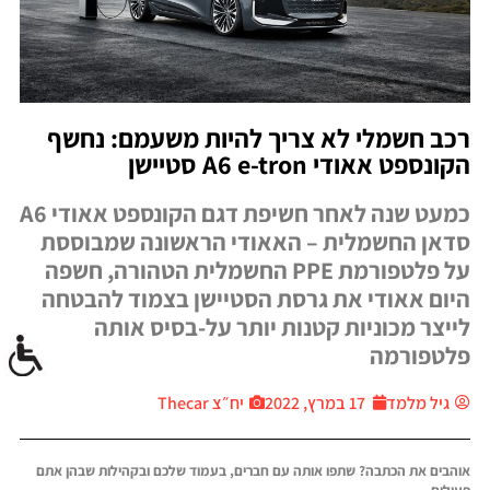
רכב חשמלי לא צריך להיות משעמם: נחשף
הקונספט אאודי A6 e-tron סטיישן
כמעט שנה לאחר חשיפת דגם הקונספט אאודי A6
סדאן החשמלית – האאודי הראשונה שמבוססת
על פלטפורמת PPE החשמלית הטהורה, חשפה
היום אאודי את גרסת הסטיישן בצמוד להבטחה
לייצר מכוניות קטנות יותר על-בסיס אותה
פלטפורמה
גיל מלמד
17 במרץ, 2022
יח״צ Thecar
אוהבים את הכתבה? שתפו אותה עם חברים, בעמוד שלכם ובקהילות שבהן אתם