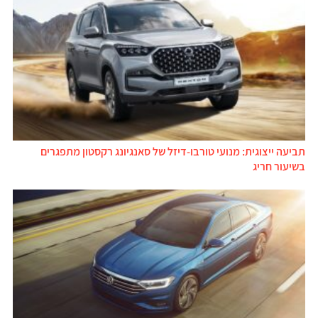
תביעה ייצוגית: מנועי טורבו-דיזל של סאנגיונג רקסטון מתפגרים
בשיעור חריג