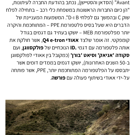
Avant" (הסדאן והסטיישן), נכתב בהודעת החברה לעיתונות,
"הן כיום החברות הראשונות במשפחת כלי רכב – בתחילה לפלח
שוק C ובהמשך גם לפלחי B ו-D". המשמעות המעניינת של
הדברים היא שעל בסיס פלטפורמת PPE – המתוחכמת והיקרה
יותר מפלטפורמת MEB – יושקו בעתיד גם דגמים בגודל
קומפקטי. זה אומר שלצד
אאודי Q4 e-tron
, אשר חולקת את
אותה פלטפורמה עם דגמי
.ID
הנוכחיים של
פולקסווגן
, ועם
סקודה 'אניאק' וסיאט 'בורן'
(כמקובל בין אאודי לפולקסווגן
ב-50 השנים האחרונות), יושקו דגמים בממדים דומים אשר
יתבססו על הפלטפורמה המתוחכמת יותר, PPE, אשר פותחה
על-ידי אאודי בשיתוף פעולה עם
פורשה
.