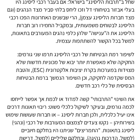
שחל ב"תרבות הליסינג" בישראל: אם בעבר רכבי ליסינג היו
בעלי אבזור בטיחותי דל וזכו ליחס בלתי סביר מצד הנהגים (וגם
מצד חברות הליסינג עצמן), הרי שבשנים האחרונות הפכו רכבי
הליסינג לבטוחים משמעותית, ובמקביל החמירו רוב חברות
הליסינג את ה"ענישה" שלהן כלפי נהגים המעורבים בתאונות,
למשל בכל הקשור להשתתפות עצמית.
לשיפור רמת הבטיחות של רכבי הליסינג תרמו שני גורמים:
החקיקה שלא מאפשרת יותר יבוא של מכוניות חדשות שלא
מצוידות במערכות בקרת יציבות אלקטרונית (ESC), והטבת
המס שקדמה לחקיקה, וכן השיפור הנמשך ברמת הבטיחות
הבסיסית של כלי רכב חדשים.
את השינוי "התרבותי" קשה למדוד או לכמת אך אפשר לייחסו
לכמה גורמים, ובעיקר לשיקול כלכלי פשוט: ריבוי תאונות דרכים
אינו יעיל כלכלית, ולכן חברות ליסינג – או חברות שעושות שימוש
בשירותיהן – נקטו צעדים לצמצום המעורבות של רכבי (ונהגי)
ליסינג בתאונות. "התמריצים" שניתנו היו בחלקם חיוביים
(למשל, הדרכות נהיגה), ובחלקם שליליים (למשל, דרישת