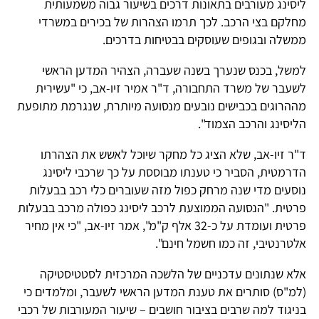
ליסינג מעורבים בתאונות דרכים בשיעור גבוה משמעותית
מחלקם בצי הרכב. לכך תרמו הצהרות של בכירים במשרדי
ממשלה ובגופים שעוסקים בבטיחות בדרכים.
למשל, בכנס שנערך בשנה שעברה, הצהיר המדען הראשי
לשעבר של משרד התחבורה, ד"ר אמיר זיו-אב, כי "עשירית
מההרוגים בכבישים נובעים מנסועה מיותרת, שנגרמת מתופעת
הליסינג והרכב הצמוד".
ד"ר זיו-אב, שלא הציג כל מחקר שיוכל לאשש את הצהרתו
הדרמטית, הסביר כי טענתו מבוססת על כך שרכבי ליסינג
נוסעים מדי שנה מרחק כפול מזה שעוברים כלי רכב בבעלות
פרטית. "הנסועה הממוצעת לרכב ליסינג כפולה מרכב בבעלות
פרטית ועומדת על כ-32 אלף ק"מ", אמר זיו-אב, "כי אין מחיר
אלטרנטיבי, זה כמו חשמל חינם".
אלא שנתונים עדכניים של הלשכה המרכזית לסטטיסטיקה
(למ"ס) סותרים את טענת המדען הראשי לשעבר, ומלמדים כי
בניגוד למה שרבים בציבור חושבים – שיעור המעורבות של רכבי