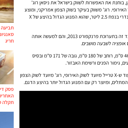
ן, בוחנת את האפשרות לשווק בישראל את ניסאן רוג'
 קרוסאובר תאום ל-X טרייל האירופי. רוג' משווק בעיקר בשוק הצפון אמריקני, ומוצע
אך ורק עם מנוע הבנזין הארבעה-צילינדרי בנפח 2.5 ליטר, שהוא המנוע הגדול בהיצע של X
תביעה י
סאנגיונ
זוג התאומים X טרייל ורוג' הוצגו זה לצד זה בתערוכת פרנקפורט 2013, והם למעשה אותה
חריג
 אופציה לשבעה מושבים.
ממדי השניים כמעט זהים: אורך של 464 ס"מ, רוחב של 180 ס"מ, גובה של 171 ס"מ ובסיס
ההבדלים ביניהם הם הייעוד והכיול. בעוד ש-X טרייל מיועד לשוק האירופי, רוג' מיועד לשוק הצפון
 המתלים, ומיוצר רק עם המנוע הגדול יותר בהיצע הדגם.
פסק דין
האחריות
תקלה ס