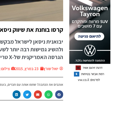
קרסו בוחנת את שיווק ניסאן
יבואנית ניסאן לישראל מבקש
ולהשיג גמישות רבה יותר לשער
הגרסה האמריקנית של-X טרייל האירופי
יואל שורץ
23 במרץ, 2015
צילום: יח״
אוהבים את הכתבה? שתפו אותה עם חברים, בעמו