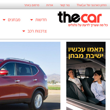
החזון הארגוני של TheCar
צור קשר
אודות
פרסום באתר
חדשות
מבחנים
צרכנות רכב