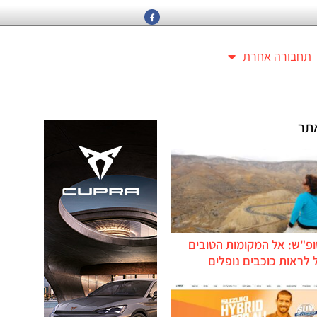
תחבורה אחרת
תר
ופ"ש: אל המקומות הטובים
לראות כוכבים נופלים