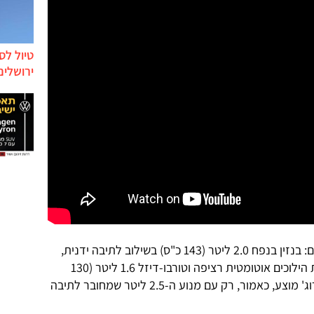
טיול לס
ירושלים
X טרייל מוצע בעולם עם שלושה מנועים: בנזין בנפח 2.0 ליטר (143 כ"ס) בשילוב לתיבה ידנית,
בנזין 2.5 ליטר (170 כ"ס) בשילוב תיבת הילוכים אוטומטית רציפה וטורבו-דיזל 1.6 ליטר (130
כ"ס) בשילוב תיבה אוטומטית רציפה. רוג' מוצע, כאמור, רק עם מנוע ה-2.5 ליטר שמחובר לתיבה