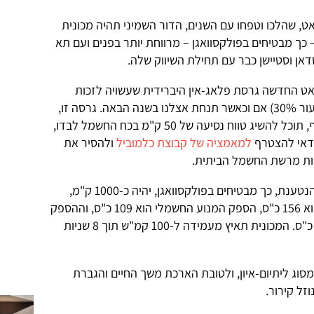
ט, שהלכו וטפחו עם השנים, הדור השמיני תהיה מכונית
 כך מבטיחים בפולקסוואגן – מרווחת יותר בפנים ועם תא
דאן וסטיישן כבר עם תחילת השיווק שלה.
סאט החדשה גרסת פלאג-אין היברידית שעשויה לזכות
להטבת מס משמעותית (מס קניה בשיעור 30%) אם וכאשר תנחת אצלנו בשנה הבאה. גרסה זו,
שמצטרפת לגרסת הפלאג-אין של גולף, תוכל להשיג טווח נסיעה של 50 ק"מ בכח החשמל לבדו,
כדאי להצטרף
למאמציה של קבוצת כלמוביל
ולהסיר את
ות מרשת החשמל הביתית.
טווח הנסיעה המשולב של ההיברידית הנטענת, כך מבטיחים בפולקסוואגן, יהיה כ-1000 ק"מ,
הספק מנוע הטורבו-בנזין (1.4 ליטר) הוא 156 כ"ס, הספק המנוע החשמלי הוא 109 כ"ס, וההספק
המשולב של שני המנועים מגיע ל-211 כ"ס. המכונית תאיץ מעמידה ל-100 קמ"ש תוך 8 שניות
וג ליתיום-איון, ולטובת הארכת משך החיים והגברת
זל קירור.