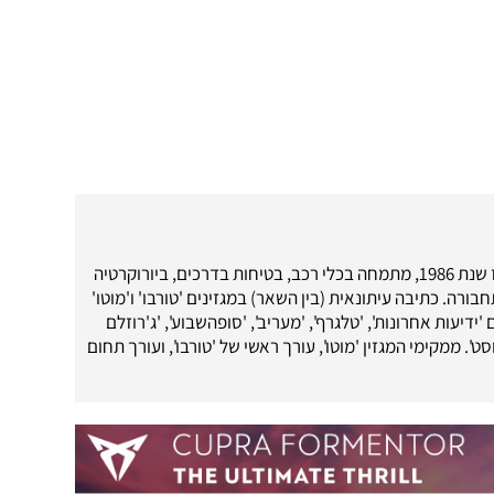
עיתונאי רכב מאז שנת 1986, מתמחה בכלי רכב, בטיחות בדרכים, ביורוקרטיה
בורה. כתיבה עיתונאית (בין השאר) במגזינים 'טורבו' ו'מוטו'
 'ידיעות אחרונות', 'טלגרף', 'מעריב', 'סופהשבוע', 'ג'רוזלם
ט'. ממקימי המגזין 'מוטו', עורך ראשי של 'טורבו', ועורך תחום