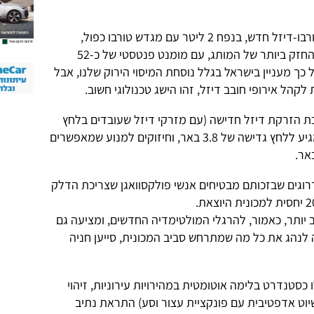
עם הפאסאט תציג פולקסוואגן מנוע טורבו-דיזל חדש, בנפח 2 ליטר עם מגדש טורבו כפול,
והספק של 240 כ"ס, וזהו מנוע הדיזל החזק ביותר של המותג, עם מומנט פנטסטי של כ-52
 כך מעניין בישראל בגלל נוסחת המיסוי הירוק שלנו, אבל
קהל אירופי חובב דיזל, זהו הישג טכנולוגי חשוב.
 הזרקת דיזל חדישה (עם מזרקי דיזל שעובדים בלחץ
של 2,500 באר), מגדש טורבו כפול שמגיע ללחץ גדישה של 3.8 באר, וחיזוקים למנוע שמאפשרים
וגים שבזכותם מבטיחים אנשי פולקסוואגן שצריכת הדלק
יותר, כאמור, להרגלי המולטימדיה החדשים, ומציעה גם
לנהג את כל מה שמתרחש סביב המכונית, סייען חניה
כסטנדרט בלימה אוטומטית במהירויות עירוניות, זיהוי
שיוט אדפטיבית עם פונקציית עצור וסע) התראת נתיב