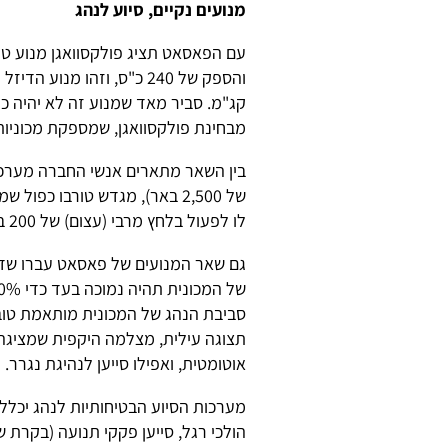
מנועים נקיים, סיוע לנהג
קג"מ. סביר מאד שמנוע זה לא יהיה כל
מבחינת פולקסוואגן, שמספקת מכוניות ל
בין השאר מתארים אנשי החברה מערכת
לו לפעול בלחץ מרבי (עצום) של 200 באר.
גם שאר המנועים של פאסאט עברו שדר
של המכונית תהיה נמוכה בעד כדי 20% יחסית למכונית היוצאת.
סביבת הנהג של המכונית מותאמת טוב 
תצוגה עילית, מצלמה היקפית שמציגה 
אוטומטית, ואפילו סייען לנהיגת נגרר.
מערכות הסיוע הבטיחותיות לנהג יכללו 
הולכי רגל, סייען פקקי תנועה (בקרת 