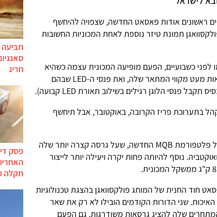
ובא לישראל
ם ראשונים אודות פאסאט החדשה, שצפויה להיחשף
קסוואגן תמונת טיזר נוספת לאחת המכוניות החשובות
תביעה י
סאנגיונ
 לפני כשבועיים, הפעם מופיעה המכונית עצמה כשהיא
חריג
מכוסה בבד, אבל דרכו אפשר כבר לראות מעט מקווי המתאר שלה, ואת פנסי ה-LED שבהם
בל פנסי הלוגן רגילים בשילוב תאורת LED קבועה).
ל בתערוכת פריז הקרובה, באוקטובר, אבל תיחשף
המכונית, דור שמיני לפאסאט, בנויה על פלטפורמת MQB החדשה, שעל גרסה קצרה יותר שלה
פסק דין
ם משפחות הגולף, A3, ליאון ואוקטביה. נוסף להיותה פחות יקרה ויעילה יותר לייצור
האחריות
תקלה ס
אט חוד החנית של המותג פולקסוואגן בהצגת טכנולוגיות
איכות. שני הדורות הקודמים הובילו לא רק את שאר
המתחרים שלה להציג גרסאות משודרגות. גם הפעם