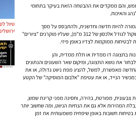
ממש, והם ממקדים את ההבטחה הזאת בעיקר בתחומי
הג והאיכות.
טיול לס
מורה להיות חדשה וחדשנית, ולהתבסס על מסך
ירושלים
ברזולוציה גבוהה בגודל 12.5 אינטש (שקול לגודל אלכסון של 312 מ"מ), שעליו מוקרנים "ציורים"
 לבטיחות ממוקמות לצדיו באופן פיזי.
נות בתצוגה דו ממדית או תלת ממדית, והן
לבחור את נושא התצוגה, ומיקום שאר השעונים והנתונים
חדשה מאפשרת, למשל, להציג מפת ניווט גדולה, או את
כשיר הנייד, או את עטיפת "אלבום המוסיקה" של הקטע
צבעונית, מפורטת, בהירה, וחסינה מפני קרינת שמש,
לת המהירות אלא גם את הנחיות הניווט, ומה שחשוב יותר
ת בטיחות חשובות באופן שיפחית משמעותית את זמן