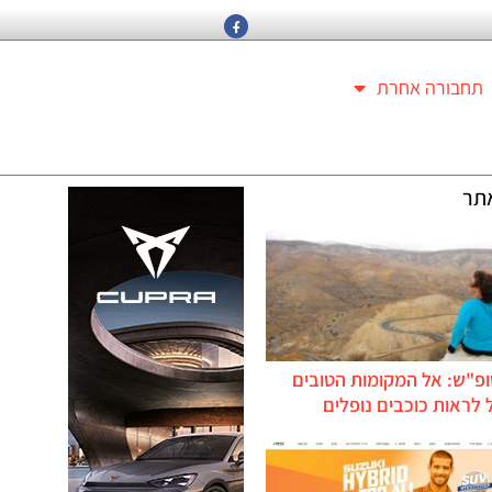
תחבורה אחרת
תר
ופ"ש: אל המקומות הטובים
לראות כוכבים נופלים