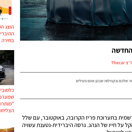
הוצג ה
בחירה 
החדשה
Theca
ד שלכם ובקהילות שבהן אתם פעילים
כלמוביל
שמערכו
"מותרו
הצליחו 
שמית בתערוכת פריז הקרובה, באוקטובר, עם שלל
קל על חייו של הנהג. גרסה היברידית-נטענת עשויה