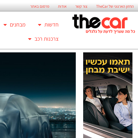
החזון הארגוני של TheCar
צור קשר
אודות
פרסום באתר
חדשות
מבחנים
צרכנות רכב