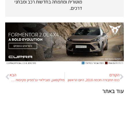
מוטורית ומתמחה בחדשות רכב ומבחני
דרכים.
הקודם
הבא
כנס תחבורה חכמה 2018, היום הראשון
פולקסווגן, מובילאיי וצ'מפיון מקימות מיזם ישראל לרכב אוטונומי חשמלי
עוד באתר