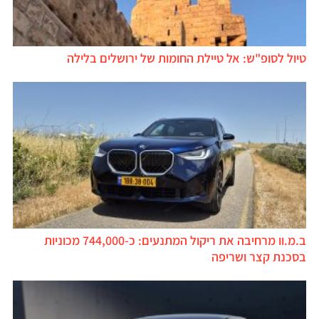
טיול לסופ"ש: אל טיילת החומות של ירושלים בלילה
ב.מ.וו מרחיבה את ריקול המתנעים: כ-744,000 מכוניות
בסכנת קצר ושריפה