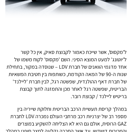
ל'מקסוס', אשר שייכת כאמור לקבוצת סאיק, אין כל קשר
ל'יוטונג' למעט המוצא הסיני. השם 'מקסוס' לקוח משמו של
אחד מדגמי הוואנים של חברת LDV – שנוסדה במקור, בתחילת
שנות ה-90 של המאה הקודמת, כשותפות בין חטיבת המשאיות
של חברת דאף ההולנדית, שפשטה רגל, לבין חברת 'ליילנד'
הבריטית, שפשטה רגל לאחר מכן והתמזגה לתוך קבוצת
בריטיש ליילנד / קבוצת רובר.
במהלך קריסת תעשיית הרכב הבריטית וחלוקת שייריה בין
מספר רב של יצרניות רכב מרחבי העולם נמכרה LDV לחברת
GAZ הרוסית, אולם גם היא לא הצליחה להשקיע במוצרים
והמכירות דישדשו, עד אשר החברה נקלעה למצב סופני במהלך