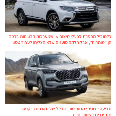
כלמוביל מספרת לבעלי מיצובישי שמערכות הבטיחות ברכב
הן "מותרות", אבל חלקם טוענים שלא הצליחו לעבור טסט
תביעה ייצוגית: מנועי טורבו-דיזל של סאנגיונג רקסטון
מתפגרים בשיעור חריג