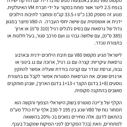
מקסוס V80 מונע באמצעות מנוע טורבו דיזל עם הזרקה ישירה
בנפח 2.5 ליטר אשר פותח במקור על ידי חברת VM האיטלקית.
מנוע זה מספק 130 כ"ס ו-33.5 קג"מ ומחובר לתיבות הילוכים
ידנית או אוטומטית עם שישה יחסי העברה. ה-V80 מיוצר במגוון
גדול של גרסאות עם בסיס גלגלים רגיל (310 ס"מ) או ארוך
(385 ס"מ), עם שלושה גבהי גג ועם מרכב סגור, בעל חלונות או
בתצורת טנדר.
לישראל מגיע מקסוס V80 עם תיבת הילוכים ידנית ובארבע
גרסאות עיקריות: קצרה עם גג רגיל, ארוכה עם גג בינוני או
גבוה, וגרסת טנדר עם קבינה בודדת שעליה אפשר להתקין
ארגזים שונים. את הגרסאות הסגורות אפשר לקבל גם בתצורת
נוסעים (1+8 בדגם הקצר ו-1+13 בדגם הארוך), שבהן מותקנים
מושבים בהתקנה מקומית.
הקלף של צ'יינה מוטורס בשוק הישראלי הצפוף והקשה הוא
תמחור נוח של V80 שנע בין 195 ל-230 אלף ש"ח כולל מע"מ
בהתאם לדגם. אלה מחירים נמוכים בכ-20% בהשוואה
למתחרים, וזאת (בכל המקרים) לפני המיקוח שמקובל בענף.