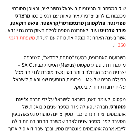
שוק המסחריות הבינוניות בישראל נחשב יציב, ובאופן מסורתי
מככבות בו לרוב יצרניות אירופאיות עם דגמים כמו
מרצדס
ספרינטר
,
פולקסווגן טרנספורטר/קראפטר
,
פיאט דוקאטו
,
פורד טרנזיט
ועוד. לאחרונה נוספה לפלח השוק הזה גם יונדאי,
אשר בשנה האחרונה מנסה את כוחה עם השקת
משפחת דגמי
.
H350
בשבועות האחרונים, כמעט "מתחת לרדאר", הצטרפה
מתמודדת נוספת: מקסוס (Maxus) הסינית מבית SAIC –
יצרנית הרכב הגדולה ביותר בסין אשר מוכרת לנו יותר מכל
כבעלת הבית של MG – מכוניות הנוסעים שמיובאות לישראל
על-ידי חברת דוד לובינסקי.
מקסוס, לעומת זאת, מיובאת לישראל על ידי חברת
צ'יינה
מוטורס
, חברה שפעילה מזה מספר שנים כיבואנית של
אוטובוסים וציוד הנדסי כבד מסין. צ'יינה מוטורס נמצאה בעין
הסערה לפני מספר שנים לאחר שמשרד התחבורה התיר לה
לייבא ארצה אוטובוסים מוגמרים מסין, ובכך שבר דואופול ארוך