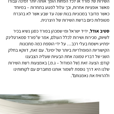
שירות של פורד או לכל הפחות הופך אותה יותר זמינה עבורו
אשר אופציות אחרות, וכך עלול לפגוע בתחרות – במיוחד
אשר מדובר במכוניות בנות שנה עד שבע אשר לא בהכרח
טופלות כיום ברשת השירות של היצרנית.
טיב אודל
, ידיד ישראל ומי שמכהן בפורד כסגן נשיא בכיר
שיווק, מכירות ושירות לכלל העולם, אמר ש"פורד סמארטלינק
פתיע וישמח בעלי רכב… על ידי הוספת כמה מתכונות
קישוריות הפופולריות ביותר של ימינו". עם זאת, דווקא בחלק
שני של דבריו טמונה אחת הבעיות שעליה הצבענו
ודם: הצעה זאת (של המודול – ג.מ.) באמצעות רשת השירות
לנו היא דרך נוספת לשמור אותנו מחוברים עם לקוחותינו
להרוויח את נאמנותם".