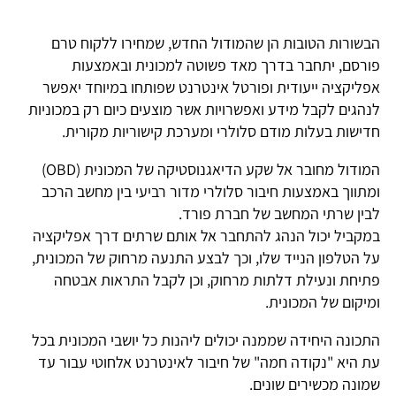
בשורות הטובות הן שהמודול החדש, שמחירו ללקוח טרם
ורסם, יתחבר בדרך מאד פשוטה למכונית ובאמצעות
פליקציה ייעודית ופורטל אינטרנט שפותחו במיוחד יאפשר
נהגים לקבל מידע ואפשרויות אשר מוצעים כיום רק במכוניות
דישות בעלות מודם סלולרי ומערכת קישוריות מקורית.
המודול מחובר אל שקע הדיאגנוסטיקה של המכונית (OBD)
מתווך באמצעות חיבור סלולרי מדור רביעי בין מחשב הרכב
בין שרתי המחשב של חברת פורד.
מקביל יכול הנהג להתחבר אל אותם שרתים דרך אפליקציה
ל הטלפון הנייד שלו, וכך לבצע התנעה מרחוק של המכונית,
תיחת ונעילת דלתות מרחוק, וכן לקבל התראות אבטחה
מיקום של המכונית.
תכונה היחידה שממנה יכולים ליהנות כל יושבי המכונית בכל
ת היא "נקודה חמה" של חיבור לאינטרנט אלחוטי עבור עד
מונה מכשירים שונים.