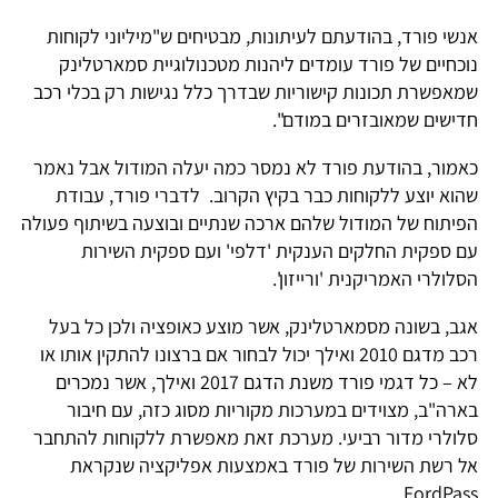
נשי פורד, בהודעתם לעיתונות, מבטיחים ש"מיליוני לקוחות
וכחיים של פורד עומדים ליהנות מטכנולוגיית סמארטלינק
מאפשרת תכונות קישוריות שבדרך כלל נגישות רק בכלי רכב
דישים שמאובזרים במודם".
אמור, בהודעת פורד לא נמסר כמה יעלה המודול אבל נאמר
הוא יוצע ללקוחות כבר בקיץ הקרוב. לדברי פורד, עבודת
פיתוח של המודול שלהם ארכה שנתיים ובוצעה בשיתוף פעולה
ם ספקית החלקים הענקית 'דלפי' ועם ספקית השירות
סלולרי האמריקנית 'ורייזון'.
גב, בשונה מסמארטלינק, אשר מוצע כאופציה ולכן כל בעל
רכב מדגם 2010 ואילך יכול לבחור אם ברצונו להתקין אותו או
לא – כל דגמי פורד משנת הדגם 2017 ואילך, אשר נמכרים
ארה"ב, מצוידים במערכות מקוריות מסוג כזה, עם חיבור
לולרי מדור רביעי. מערכת זאת מאפשרת ללקוחות להתחבר
ל רשת השירות של פורד באמצעות אפליקציה שנקראת
FordPass