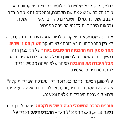
כרגיל, מי שמוביל שינויים טכנולוגיים בקבוצת פולקסווגן הוא
מותג הליבה שנושא את שם הקבוצה, ובתכל'ס זה אומר הורדת
קצב בהשקת דגמי ID חשמליים טהורים ומאידך – השקת
גרסאות היברידיות לדגמי הבעירה הפנימית.
אגב, מה שמניע את פולקסווגן לכיוון הנעה היברידית-נטענת זה
לא רק ההתפתחויות באירופה אלא בעיקר
השוק הסיני שהיה
אחד ממקורות ההכנסה החשובים ביותר
של הקונצרן הזה
במשך יותר מעשור. פולקסווגן הובילה את טבלת המכירות בסין
אבל איבדה את ההובלה
מאחר שלא הייתה מספיק זריזה
לפתח מוצרים מתאימים.
פולקסווגן הציעה עד כה באירופה רק "מערכת היברידית קלה"
שהיא לא באמת היברידית, וכעת אין לה ברירה אלא לרוץ לפתח
ולהשיק מערכת היברידית מלאה ונטענת.
תוכנית הרכב החשמלי הטהור של פולקסווגן
יצאה לדרך כבר
בשנת 2019, כאשר המנכ"ל דאז –
הרברט דיאס
הכריז על