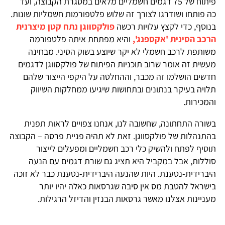
פיתוח של 75 דגמים חשמליים מלאים במסגרת הקבוצה, ועד
כה פותחו ושודרגו לצורך זה שלוש פלטפורמות חשמליות שונות.
בנוסף, כדי לקצץ עלויות רכשה
פולקסווגן נתח קטן מיצרנית
הרכב הסינית 'אקספנג',
והיא מפתחת איתה פלטפורמה
משותפת לרכב חשמלי לא יקר שיוצע בשוק הסיני. מבחינה
מעשית זה אומר שרוב תוכניות הפיתוח של פולקסווגן לדגמים
חדשים הושלמו זה מכבר, וההחלטה על היקפי הייצור שלהם
תלויה בעיקר בנתונים ובתחושות שיגיעו ממחלקות השיווק
והמכירות.
בשורה התחתונה, שחשובה לנו, אנחנו צפויים לראות תפנית
בהתנהלות של פולקסווגן. זאת לא תהיה פניית פרסה – הקבוצה
תוסיף לפתח ולהשיק כלי רכב חשמליים ומפעלים לייצור
סוללות, אבל במקביל היא תציג גם שורת דגמים עם הנעה
היברידית-נטענת. היות שהנעה היברידית-נטענת כבר לא זוכה
בישראל להטבת מס אין סיבה שגרסאות כאלה יהיו יותר
מעניינות אצלנו מאשר גרסאות הבנזין והדיזל הרגילות.