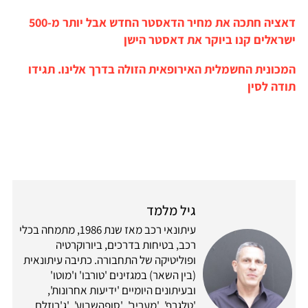
דאציה חתכה את מחיר הדאסטר החדש אבל יותר מ-500
ישראלים קנו ביוקר את דאסטר הישן
המכונית החשמלית האירופאית הזולה בדרך אלינו. תגידו
תודה לסין
גיל מלמד
עיתונאי רכב מאז שנת 1986, מתמחה בכלי
רכב, בטיחות בדרכים, ביורוקרטיה
ופוליטיקה של התחבורה. כתיבה עיתונאית
(בין השאר) במגזינים 'טורבו' ו'מוטו'
ובעיתונים היומיים 'ידיעות אחרונות',
'טלגרף', 'מעריב', 'סופהשבוע', 'ג'רוזלם