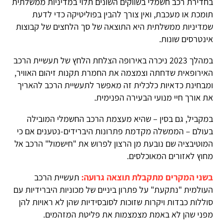
בחדירת רכב חשמלי בשווקים השונים תלוי במדיניות ממשלתית
תומכת או מעכבת, ואין צורך להבין בפוליטיקה כדי לדעת
שמדיניות ממשלתית היא התוצאה של סך הלחצים של קבוצות
אינטרסים שונות.
במהלך 2023 ניכרה באירופה הצלחת הלחץ של תעשיית הרכב
האירופאית שדחתה וצמצמה את החמרת תקנות זיהום האוויר,
ומבחינת כדאיות כלכלית זה מאפשר לתעשיית הרכב להאריך
את אורך חיי מנועי הבעירה הפנימית.
במקביל, גם בסין – שהיא מעצמת הרכב החשמלי המובילה
בעולם – הממשלה מקדמת פתרונות היברידים-נטענים אם כי
המוטיבציה שם נובעת מן הרצון לפרוש את "חישמול" הרכב אל
מחוץ לאזורים המאוכלסים.
בשני המקרים מתקבלת תוצאה גרועה:
תעשיית הרכב
העולמית "נתקעת" על פתרון ביניים של מכוניות היברידיות עם
סוללות כבדות ויקרות שזוכות לסובסידיות שהן לא ראויות להן
מפני שהן לא באמת מצמצמות את פליטת המזהמים.