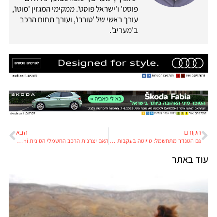
פוסט' ו'ישראל פוסט'. ממקימי המגזין 'מוטו',
עורך ראשי של 'טורבו', ועורך תחום הרכב
ב'מעריב'.
הקודם
הבא
גם הטנדר מתחשמל: טויוטה בעקבות BYD
האם יצרנית הרכב החשמלי הסינית HiPhi ניצלה בזכות חברה אמריקנית מסתורית?
עוד באתר