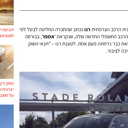
ית הרכב הצרפתית
רנו
נכתב שהחברה החליטה לבטל לפי
תביעה יי
סאנגיונג
הרכב החשמלי החדשה שלה, שנקראת '
אמפר
', בבורסה
את כבר נדחתה פעם אחת. לטענת רנו – "תנאי השוק
ה לציבור.
פסק דין
יצרנית 
על חשבו