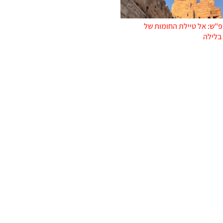
פ"ש: אל טיילת החומות של
בלילה