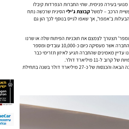
נועי בעירה פנימית. שתי החברות הנפרדות קיבלו
עשיית הרכב – למשל
קבוצת ג'ילי
הסינית שרכשה נתח
עלות ב'אמפר', אך שאפו לגייס בנוסף לכך הון גם
פר' תצטרך לצמצם את תוכניות הפיתוח שלה או שרנו
תצטרך להעמיק את היקף המימון של החברה אשר מעסיקה כיום כ-10,000 עובדים ומספר
ו עדיין מאמינים שהחברה תגיע לאיזון תזרימי כבר
ל-11 מיליארד דולר.
תשקיף ההנפקה חזה איזון מסחרי בשנה הבאה והכנסות של כ-27 מיליארד דולר בשנה בתחילת