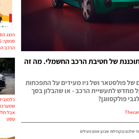
הוצג הס
הרכב המ
וכננת של חטיבת הרכב החשמלי. מה זה
 של פולסטאר ושל ניו מעידים על התפכחות
ל מחדש לתעשיית הרכב - או שהבלון בסך
בי פולקסווגן?
כלמוביל
שמערכות
אבל חלק
טסט
ד שלכם ובקהילות שבהן אתם פעילים