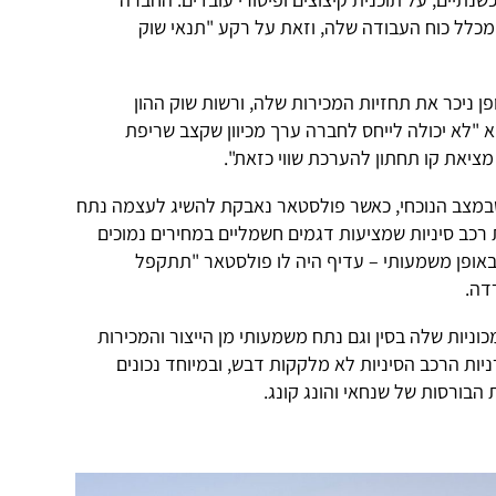
שבדית בבעלות סינית תקצץ כ-15% מכלל כוח העבודה שלה, וזאת על רקע "תנאי שוק
 ניכר את תחזיות המכירות שלה, ורשות שוק ההון
"לא יכולה לייחס לחברה ערך מכיוון שקצב שריפת
את קו תחתון להערכת שווי כזאת".
במצב הנוכחי, כאשר פולסטאר נאבקת להשיג לעצמה נתח
רכב סיניות שמציעות דגמים חשמליים במחירים נמוכים
באופן משמעותי – עדיף היה לו פולסטאר "תתקפל
דה.
וניות שלה בסין וגם נתח משמעותי מן הייצור והמכירות
יות הרכב הסיניות לא מלקקות דבש, ובמיוחד נכונים
 הבורסות של שנחאי והונג קונג.