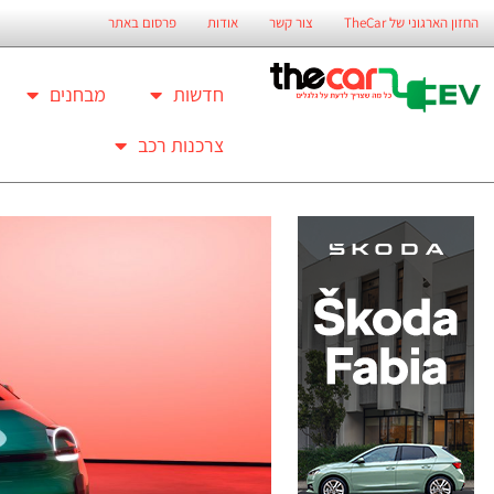
החזון הארגוני של TheCar
צור קשר
אודות
פרסום באתר
חדשות
מבחנים
צרכנות רכב