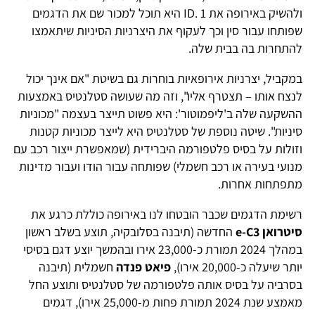
ולהשיק באירופה את ID. 1 היא תוכל למכור שם את הדגמים
שפותחו עבור סין וכך לעקוף את היצרניות הסיניות שיתאמצו
להתחרות בה בבית שלה.
במקביל, יצרניות אירופאיות בוחרות גם בשיטת "אם אינך יכול
לנצח אותו – תצטרף אליו", וזה מה שעושה סטלנטיס באמצעות
ההשקעה שלה ב'ליפמוטור': היא פשוט תייצר בעצמה "מכוניות
סיניות". שיטה נוספת של סטלנטיס היא לייצר מכוניות קטנות
וזולות על בסיס פלטפורמה היברידית (שמאפשרת ייצור רכב עם
מנועי בעירה או רכב חשמלי) שפותחה עבור הודו ועבור מדינות
מתפתחות אחרות.
רשימת הדגמים שכבר הובטחו לנו באירופה כוללת כרגע את
סיטרואן e-C3
החדשה (תיבנה בסלובקיה, תוצע בשלב ראשון
במהלך 2024 תמורת כ-23,000 אירו ובהמשך יוצע דגם בסיסי
יותר שיעלה כ-20,000 אירו),
פיאט פנדה
חשמלית (תיבנה
בסרביה על בסיס אותה פלטפורמה של סטלנטיס ותוצע החל
מאמצע שנת 2024 תמורת פחות מ-25,000 אירו), דגמים