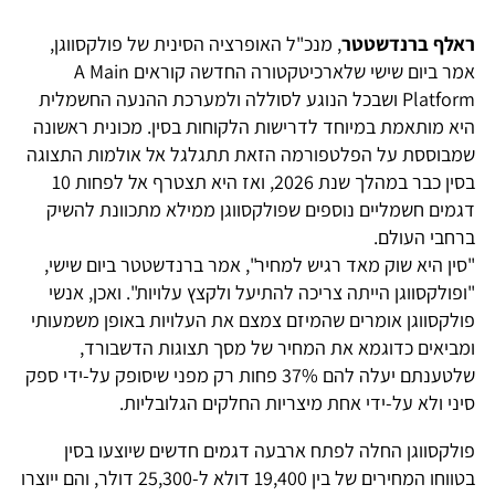
ראלף ברנדשטטר
, מנכ"ל האופרציה הסינית של פולקסווגן,
אמר ביום שישי שלארכיטקטורה החדשה קוראים A Main
Platform ושבכל הנוגע לסוללה ולמערכת ההנעה החשמלית
היא מותאמת במיוחד לדרישות הלקוחות בסין. מכונית ראשונה
שמבוססת על הפלטפורמה הזאת תתגלגל אל אולמות התצוגה
בסין כבר במהלך שנת 2026, ואז היא תצטרף אל לפחות 10
דגמים חשמליים נוספים שפולקסווגן ממילא מתכוונת להשיק
ברחבי העולם.
"סין היא שוק מאד רגיש למחיר", אמר ברנדשטטר ביום שישי,
"ופולקסווגן הייתה צריכה להתיעל ולקצץ עלויות". ואכן, אנשי
פולקסווגן אומרים שהמיזם צמצם את העלויות באופן משמעותי
ומביאים כדוגמא את המחיר של מסך תצוגות הדשבורד,
שלטענתם יעלה להם 37% פחות רק מפני שיסופק על-ידי ספק
סיני ולא על-ידי אחת מיצריות החלקים הגלובליות.
פולקסווגן החלה לפתח ארבעה דגמים חדשים שיוצעו בסין
בטווחו המחירים של בין 19,400 דולא ל-25,300 דולר, והם ייוצרו