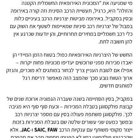
מי שמניעה את "המכונית האירופאית החשמלית הקטנה
והזולה" היא, כרגיל, תעשיית הרכב הסינית וזה קורה באירופה
ובסין במקביל. באירופה מביטות יצרניות הרכב בעיניים כלות
במבול של יצרניות רכב סיניות שמאיימות לשטוף את השוק עם
כלי רכב חשמליים במחירים תחרותיים, והן יודעות שכרגע אין
להן תשובה לתת.
החשש של היצרניות האירופאיות כפול: בטווח הזמן המיידי הן
יאבדו מכירות מפני שרוכשים יעדיפו מכוניות פחות יקרות –
אפילו אם לטובת העניין צריך לבחור במותגים לא מוכרים, והנזק
ארוך הטווח נובע מכך שהמצב הזה מאפשר דריסת רגל
למותגים חדשים.
במקביל, בסין הסתיימה בשנה שעברה הגמוניה ארוכת שנים של
קבוצת פולקסווגן בטבלת המכירות – וכעת סוף סוף היא מגיבה
לכך. פולקסווגן משתפת פעולה בסין עם מספר יצרניות רכב
ובמשך כמעט שני עשורים שלטה שם בטבלת המכירות בזכות
ייצור מקומי משותף עם ענקיות הרכב
FAW
,
SAIC
ו-
JAC
. אלא
שקברניטי פולקסווגן בסין לא הפנימו מספיק מהר את מהפכת