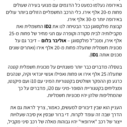
באירופה נעלמו כמעט כל הדגמים עם מנועי בעירה שעולים
פחות מ-20 אלף אירו. כלי הרכב החשמליים הזולים ביותר עולים
באירופה יותר מ-30 אלף אירו.
קבוצת פולקסווגן כבר הבטיחה לנו את
ID2
החשמלית ואת
מקבילותיה לבית סקודה וקופרה עם תגי מחיר של פחות מ-25
אלף אירו, ומנכ"ל פולקסווגן –
אוליבר בלום
– דיבר גם על
מכונית חשמלית שתעלה פחות מ-20 אלף אירו (ואתרים שונים
מכנים אותה
ID1
).
בטסלה מדברים כבר יותר משנתיים על מכונית חשמלית קטנה
שתעלה 25 אלף אירו או פחות ואפילו אנשי יונדאי וקיה, שנהנים
כרגע מן ההפקר ושולטים בקטגוריות המיני עם i10 ועם פיקנטו,
ומצליחים בקטגוריית הסופר-מיני עם i20, מדברים על כך
שהמחליפות שלהן יהיו מכוניות חשמליות.
העניין הוא שבין דיבורים למעשים, כאמור, צריך לראות גם את
הדרך שבה זה עומד לקרות. די ברור שבסין אין סיבה שעלויות
ייצור של רכב "אירופאי" יהיו גבוהות מאלה של רכב סיני מקביל,