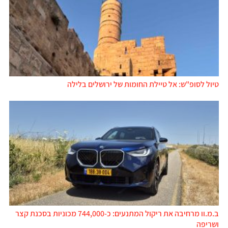
טיול לסופ"ש: אל טיילת החומות של ירושלים בלילה
ב.מ.וו מרחיבה את ריקול המתנעים: כ-744,000 מכוניות בסכנת קצר
ושריפה