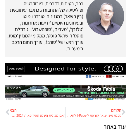
רכב, בטיחות בדרכים, ביורוקרטיה
ופוליטיקה של התחבורה. כתיבה עיתונאית
(בין השאר) במגזינים 'טורבו' ו'מוטו'
ובעיתונים היומיים 'ידיעות אחרונות',
'טלגרף', 'מעריב', 'סופהשבוע', 'ג'רוזלם
פוסט' ו'ישראל פוסט'. ממקימי המגזין 'מוטו',
עורך ראשי של 'טורבו', ועורך תחום הרכב
ב'מעריב'.
הקודם
הבא
סכנת אש: יגואר קוראת ל-I-Pace לתיקון דחוף
האם מכונית השנה האירופאית 2024 תהיה סינית?
עוד באתר