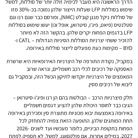
הדרך הראשונה היא מעבר לכימיה זולה יותר של סוללות, למשל
שימוש בסוללות LFP שעלות הייצור שלהן נמוכה בכ-30% מזו
של סוללות ניקל מנגן קובלט (NMC), ופורסם כבר שגם רנו וגם
סטלנטיס (פיאט, פיג'ו, סיטרואן, אופל וכו) יעשו שימוש בסוללות
LFP בדגמים הפחות יקרים שלהן. בהקשר הזה לא מיותר
להזכיר ששתי יצרניות הסוללות הסיניות הגדולות – CATL ו-
BYD – מקימות כעת מפעלים לייצור סוללות באירופה.
במקביל, נקודת התורפה של היצרניות האירופאיות היא שרשרת
האספקה של רכיבים לכלי רכב חשמליים, ונראה שרוב
המאמצים של היצרניות יוקדשו לתיקון הכשל הזה, ובמקביל גם
ליבוא של רכיבים מסין.
חלק מיצרניות הרכב – הבולטות בהם הן רנו ופיג'ו-סיטרואן –
הגיבו כבר לחוסר היכולת שלהן להציע דגמים חשמליים
באירופה באמצעות יבוא מכוניות מתוצרת סין ומכירתן באירופה
תחת המותגים שלהן. התופעה הזאת צפויה להתחזק לכל
הפחות בתקופת הביניים, כלומר מעכשיו ועד לשנים 2026-
2027. במילים אחרות, אם פולקסווגן, למשל, לא תספיק לפתח