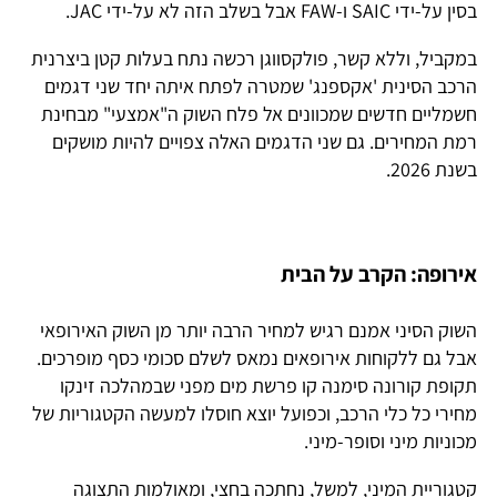
בסין על-ידי SAIC ו-FAW אבל בשלב הזה לא על-ידי JAC.
במקביל, וללא קשר, פולקסווגן רכשה נתח בעלות קטן ביצרנית
הרכב הסינית 'אקספנג' שמטרה לפתח איתה יחד שני דגמים
חשמליים חדשים שמכוונים אל פלח השוק ה"אמצעי" מבחינת
רמת המחירים. גם שני הדגמים האלה צפויים להיות מושקים
בשנת 2026.
אירופה: הקרב על הבית
השוק הסיני אמנם רגיש למחיר הרבה יותר מן השוק האירופאי
אבל גם ללקוחות אירופאים נמאס לשלם סכומי כסף מופרכים.
תקופת קורונה סימנה קו פרשת מים מפני שבמהלכה זינקו
מחירי כל כלי הרכב, וכפועל יוצא חוסלו למעשה הקטגוריות של
מכוניות מיני וסופר-מיני.
קטגוריית המיני, למשל, נחתכה בחצי, ומאולמות התצוגה