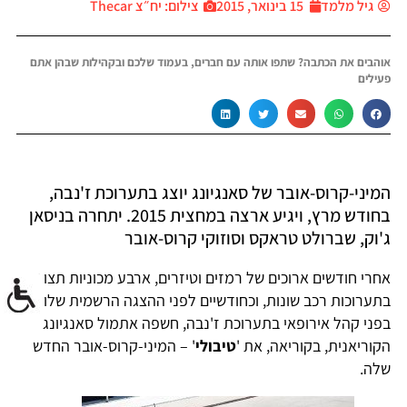
גיל מלמד
15 בינואר, 2015
צילום: יח״צ Thecar
אוהבים את הכתבה? שתפו אותה עם חברים, בעמוד שלכם ובקהילות שבהן אתם
פעילים
המיני-קרוס-אובר של סאנגיונג יוצג בתערוכת ז'נבה,
בחודש מרץ, ויגיע ארצה במחצית 2015. יתחרה בניסאן
ג'וק, שברולט טראקס וסוזוקי קרוס-אובר
אחרי חודשים ארוכים של רמזים וטיזרים, ארבע מכוניות תצוגה
בתערוכות רכב שונות, וכחודשיים לפני ההצגה הרשמית שלו
בפני קהל אירופאי בתערוכת ז'נבה, חשפה אתמול סאנגיונג
הקוריאנית, בקוריאה, את '
טיבולי
' – המיני-קרוס-אובר החדש
שלה.