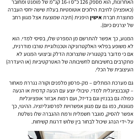
האחרונות, הוא מספק 126 כ"ס ו-16 קג"מ של מומנט ומחובר
(כאופציה) לתיבת הילוכים אוטומטיות בעלת שישה יחסי העברה
מתוצרת חברת
אישין
היפנית (תיבה שמוצעת אצל מגוון רחב
של יצרנים כיום).
המנוע, כך אפשר להתרשם מן המפרט שלו, בסיסי למדי. הוא
לא משופע בפלאי האלקטרוניקה וטכנולוגיית טורבו מודרנית,
אם כי מדובר בקטגוריה שתצרוכת הדלק וביצועי המנוע לא
מתקרבים בחשיבותם לחשיבותה של האטרקטיביות (או היעדרה)
העיצובית של הכלי.
גם מערכת המתלים – מק-פרסון מלפנים וקורה נגררת מאחור
– קונבנציונלית למדי. טיבולי יוצע עם הנעה קדמית או הנעה
כפולה גם בבנזין וגם בדיזל, ועם רמות אבזור אופציונליות
מגוונות, כמו גם עם מגוון אפשרויות לפרסונליזציה. ההיגוי, כך
אפשר להסיק, מוגבר חשמלית ורמת ההגברה שלו נשלטת
על-ידי הנהג שיכול לבחור בין שלוש דרגות קשיחות.