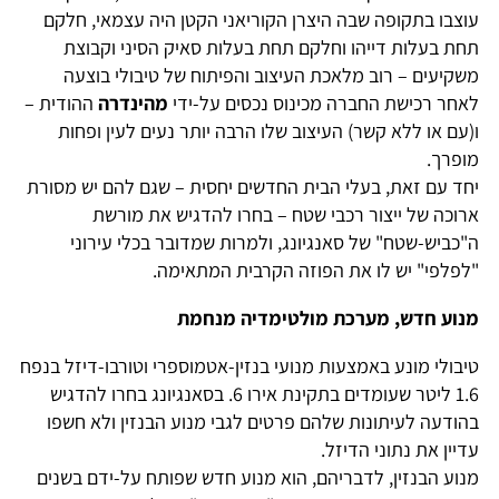
עוצבו בתקופה שבה היצרן הקוריאני הקטן היה עצמאי, חלקם
תחת בעלות דייהו וחלקם תחת בעלות סאיק הסיני וקבוצת
משקיעים – רוב מלאכת העיצוב והפיתוח של טיבולי בוצעה
לאחר רכישת החברה מכינוס נכסים על-ידי
מהינדרה
ההודית –
ו(עם או ללא קשר) העיצוב שלו הרבה יותר נעים לעין ופחות
מופרך.
יחד עם זאת, בעלי הבית החדשים יחסית – שגם להם יש מסורת
ארוכה של ייצור רכבי שטח – בחרו להדגיש את מורשת
ה"כביש-שטח" של סאנגיונג, ולמרות שמדובר בכלי עירוני
"לפלפי" יש לו את הפוזה הקרבית המתאימה.
מנוע חדש, מערכת מולטימדיה מנחמת
טיבולי מונע באמצעות מנועי בנזין-אטמוספרי וטורבו-דיזל בנפח
1.6 ליטר שעומדים בתקינת אירו 6. בסאנגיונג בחרו להדגיש
בהודעה לעיתונות שלהם פרטים לגבי מנוע הבנזין ולא חשפו
עדיין את נתוני הדיזל.
מנוע הבנזין, לדבריהם, הוא מנוע חדש שפותח על-ידם בשנים