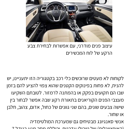
עיצוב פנים מודרני, עם אפשרות לבחירת צבע
הרקע של לוח המכשירים
לקוחות לא מעטים שרוכשים כלי רכב בקטגוריה הזו יתעניינו, יש
להניח, לא פחות בפינוקים הקטנים שהוא צפוי להציע להם בזמן
שבו הם תקועים בפקק או בהמתנה לרמזור. לטובתם השקיעו
מעצבי הפנים הקוריאנים בתאורת רקע שבה אפשר לבחור בין
שישה צבעים שונים, בהם שני גוונים של כחול, אדום, צהוב, חלבן
או שחור.
אנשי סאנגיונג מבטיחים גם שמערכת המולטימדיה
(האופציונלית) של טיבולי עדכנית, וכוללת מסך מגע בגודל 7