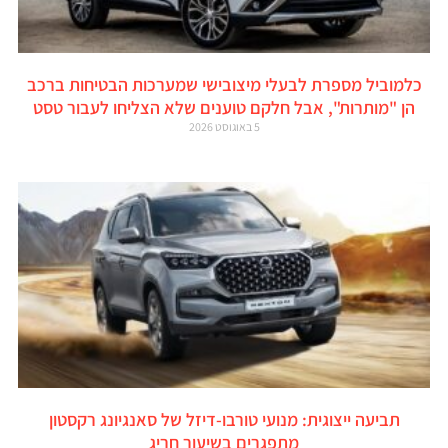
כלמוביל מספרת לבעלי מיצובישי שמערכות הבטיחות ברכב
הן "מותרות", אבל חלקם טוענים שלא הצליחו לעבור טסט
5 באוגוסט 2026
תביעה ייצוגית: מנועי טורבו-דיזל של סאנגיונג רקסטון
מתפגרים בשיעור חריג