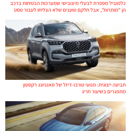
כלמוביל מספרת לבעלי מיצובישי שמערכות הבטיחות ברכב
הן "מותרות", אבל חלקם טוענים שלא הצליחו לעבור טסט
תביעה ייצוגית: מנועי טורבו-דיזל של סאנגיונג רקסטון
מתפגרים בשיעור חריג