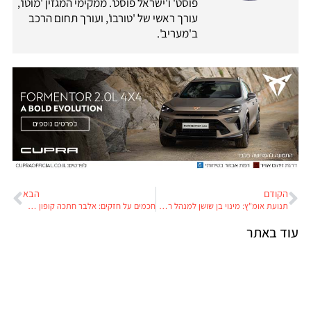
פוסט' ו'ישראל פוסט'. ממקימי המגזין 'מוטו',
עורך ראשי של 'טורבו', ועורך תחום הרכב
ב'מעריב'.
הקודם
הבא
תנועת אומ"ץ: מינוי בן שושן למנהל רשות התחבורה בתל-אביב הוא "גזל הקופה הציבורית"
חכמים על חזקים: אלבר חתכה קופון על חשבון חברת הביטוח
עוד באתר