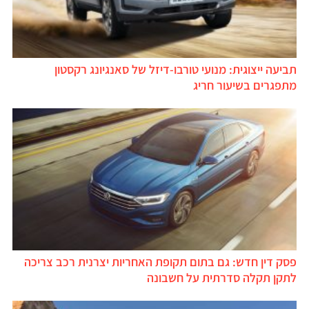
תביעה ייצוגית: מנועי טורבו-דיזל של סאנגיונג רקסטון
מתפגרים בשיעור חריג
פסק דין חדש: גם בתום תקופת האחריות יצרנית רכב צריכה
לתקן תקלה סדרתית על חשבונה