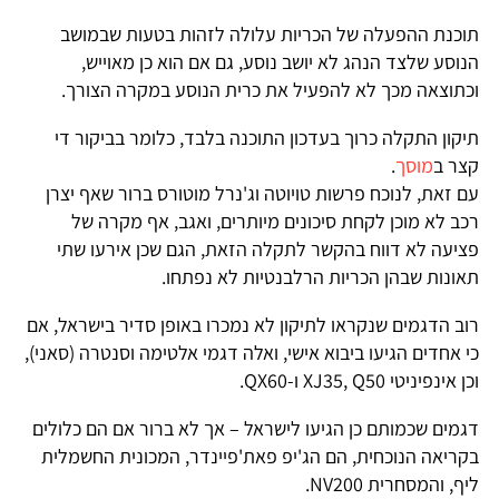
תוכנת ההפעלה של הכריות עלולה לזהות בטעות שבמושב
הנוסע שלצד הנהג לא יושב נוסע, גם אם הוא כן מאוייש,
וכתוצאה מכך לא להפעיל את כרית הנוסע במקרה הצורך.
תיקון התקלה כרוך בעדכון התוכנה בלבד, כלומר בביקור די
קצר ב
מוסך
.
עם זאת, לנוכח פרשות טויוטה וג'נרל מוטורס ברור שאף יצרן
רכב לא מוכן לקחת סיכונים מיותרים, ואגב, אף מקרה של
פציעה לא דווח בהקשר לתקלה הזאת, הגם שכן אירעו שתי
תאונות שבהן הכריות הרלבנטיות לא נפתחו.
רוב הדגמים שנקראו לתיקון לא נמכרו באופן סדיר בישראל, אם
כי אחדים הגיעו ביבוא אישי, ואלה דגמי אלטימה וסנטרה (סאני),
וכן אינפיניטי XJ35, Q50 ו-QX60.
דגמים שכמותם כן הגיעו לישראל – אך לא ברור אם הם כלולים
בקריאה הנוכחית, הם הג'יפ פאת'פיינדר, המכונית החשמלית
ליף, והמסחרית NV200.