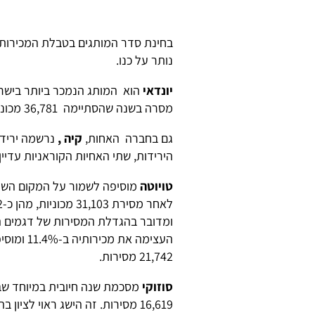
נותר על כנו.
יונדאי
מסרה בשנה שהסתיימה 36,781 מכוניות לעומת 39,086 ב-2016.
גם בחברה האחות,
קיה ,
הירידות, שתי האחיות הקוראניות עדיין מחזיקות ב-25.7% מסך המסירו
טויוטה
ומדובר בהגדלת המסירות של דגמים היברידיים ב-%
העצימה א
21,742 מסירות.
סוזוקי
16,619 מסירות. זה הישג ראוי ל