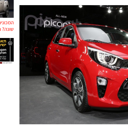
המכונית
שונה? ח