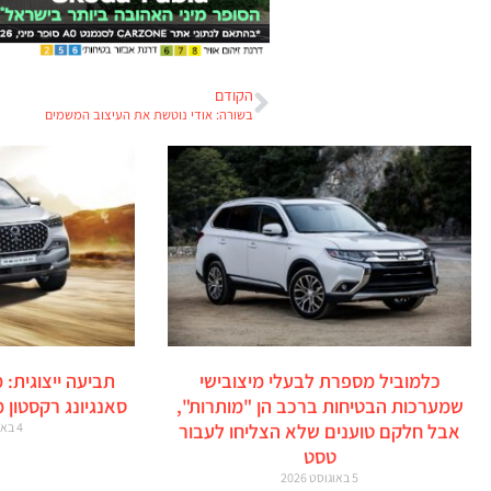
הקודם
בשורה: אודי נוטשת את העיצוב המשמים
כלמוביל מספרת לבעלי מיצובישי
תביעה ייצוגית: 
שמערכות הבטיחות ברכב הן "מותרות",
סאנגיונג רקסטון 
אבל חלקם טוענים שלא הצליחו לעבור
4 באוגוסט 2026
טסט
5 באוגוסט 2026