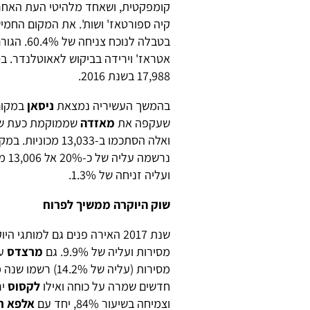
קומפקטית, ושאחד מלהיטי העת האחרונ
קיה ספורטאז' ושות'. את המקום החמיש
בטבלה לנ
17,988 בשנת 2016.
בהמשך העשיריה נמצאת
ניסאן
שעקפה את
מאזדה
ואלה הסתכמו ב-13,033 מכוניות. במקום השמיני בטבלה מדורגת
נרשמה עליה של כ-20% אל 13,006 מסירות, ואת העשיריה סוגרת
ועליה זניחה של 1.3%.
שוק היוקרה ממשיך לפרוח
שנת 2017 האירה פנים גם למותגי היוקרה.
מסירות ועליה של 9.9%. גם
מרצדס
עם 3,787 מסי
מסירות (עליה של 14.2%) רשמו שנה מצוינת, זאת בשעה ש
חדשים שמרה על כוחה ואילו
לקסוס
וצמיחה בשיעור 84%, יחד עם
אלפא רו