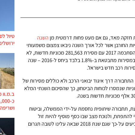
טיול לס
ת חזקה מאד, גם אם מעט פחות דרמטית מן
השנה
ירושלים
יות החורבן אשר לכל אורך השנה ניבאו צמצום משמעותי
בהיקף המסירות. בסיכומם של דברים הסתכמה 2017 עם מסירת 281,563 מכוניות חדשות, לא
כולל רישוי מיוחד, כלומר שכל הירידה במסירות מתבטאת ב-1.8% בלבד ביחס ל-2016 – שנה
ירות רכב חדש בישראל.
התחבורה דרך איגוד יבואני הרכב ולא כוללים מסירות של
מכוניות שנמסרו לכוחות הביטחון, כך שהסיכום השנתי המלא
ב.מ.וו 
ושריפה
, תחבורה שיתופית נחסמת על-ידי הממשלה, וביטוח
 להתפתח, ולנוכח מצב שבו כסף מוסיף להיות זול
והאשראי עדיין זמין – כל הסימנים מצביעים על-כך שגם שנת 2018 שבאה עלינו לטובה תגרום