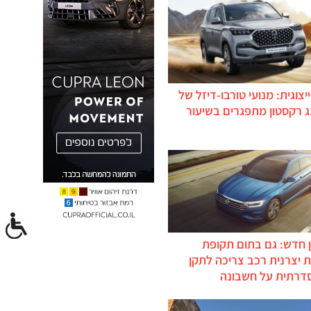
יצוגית: מנועי טורבו-דיזל של
ג רקסטון מתפגרים בשיעור
 חדש: גם בתום תקופת
 יצרנית רכב צריכה לתקן
דרתית על חשבונה