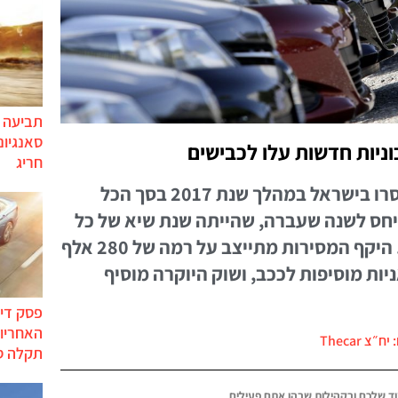
תביעה י
סאנגיונ
חריג
בניגוד לתחזיות הפסימיות נמסרו בישראל במהלך שנת 2017 בסך הכל
ת ביחס לשנה שעברה, שהייתה שנת שיא של כל
הזמנים בשוק הרכב הישראלי. היקף המסירות מתייצב על רמה של 280 אלף
ות מוסיפות לככב, ושוק היוקרה מוסיף
פסק דין
האחריות
ח״צ Thecar
תקלה ס
ד שלכם ובקהילות שבהן אתם פעילים