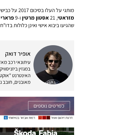
מותגי על העלו בסיכום 2017 על כבישי ישראל 165 מכוניות וקרוסאוברים עם סמל פורשה, 121
מזראטי
, 21
אסטון מרטין
ו-9
פרארי
,
שהגיעו ביבוא אישי ואינן כלולות בדו"ח
אופיר דואק
במגזין ביזניסווי
האינטרנט "אוקטן 
מאובנים, חובב נ