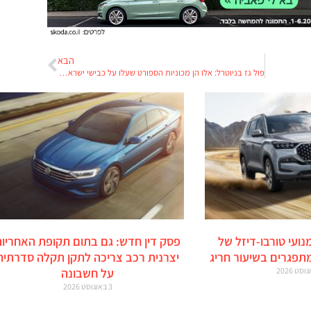
הבא
פול גז בניוטרל: אלו הן מכוניות הספורט שעלו על כבישי ישראל ב-2017
מנועי טורבו-דיזל של
פסק דין חדש: גם בתום תקופת האחריות
מתפגרים בשיעור חריג
יצרנית רכב צריכה לתקן תקלה סדרתית
על חשבונה
3 באוגוסט 2026