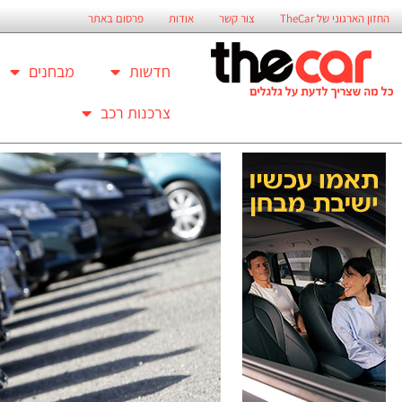
החזון הארגוני של TheCar
צור קשר
אודות
פרסום באתר
חדשות
מבחנים
צרכנות רכב