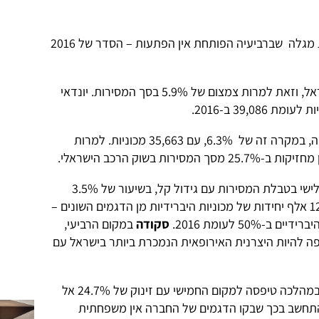
בחינת סדר המותגים בטבלת המכירות מגלה שברביעיה הפותחת אין הפתעות – הסדר של 2016
הוא המותג הנמכר ביותר בישראל, וזאת למרות צמצום של 5.9% בסך המסירות. יונדאי
נרשמה ירידה, במקרה זה של 6.3%, עם 35,663 מכוניות. למרות
ת בשוק הרכב הישראלי.
מוסיפה לשמור על המקום השלישי בטבלת המסירות עם גידול קל, בשיעור של 3.5%
לאחר מסירת 31,103 מכוניות, מהן כ-12 אלף יחידות של מכוניות היברידיות מן הדגמים השונים –
50 לעומת 2016.
סקודה
במקום הרביעי,
ת מכירותיה ב-11.4% ומוסיפה להיות היצרנית האירופאית הנמכרת ביותר בישראל עם
מסכמת שנה חיובית במיוחד שבמהלכה טיפסה למקום החמישי עם זינוק של 24.7% אל
ציון בהתחשב בכך שבקו הדגמים של החברה אין משפחתית