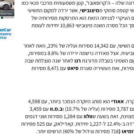
ה שלה – ה'קרוסאובר', קטן משמעותית מרכבי פנאי כמו
י קטפה סוזוקי מ
מיצובישי
, אשר ירדה למקום התשיעי
וכח צניחה של 60.4%. הגורם העיקרי לצניחה הזאת הוא התרסקות מסירותיה של
אטראז' וירידה בביקוש לאאוטלנדר. בסך הכל מסרה השנה מיצובישי 10,863 יחידות לעומת
במקום השישי, עם 14,342 מסירות ועליה של 23%, וזאת לאחר
שממוקמת כעת שביעית. אצל מאזדה נרשמה ירידה של 8.8% במסירות,
רנו
לאחר שנה מוצלחת שבה
סיאט
עם 8,471 מסירות
אאודי
הוא מותג היוקרה הנמכר ביותר, עם 4,598
רות (עליה של 10.7%) ו
ב.מ.וו
עם 3,459
וולוו
עם 1,284 מסירות ושני דגמים
ירדה ב-12.4% ל-1,227 יחידות. קאדילאק, עם 525 מסירות
מיאו (
718 מסירות וגידול של 40%) הרשימו יותר.