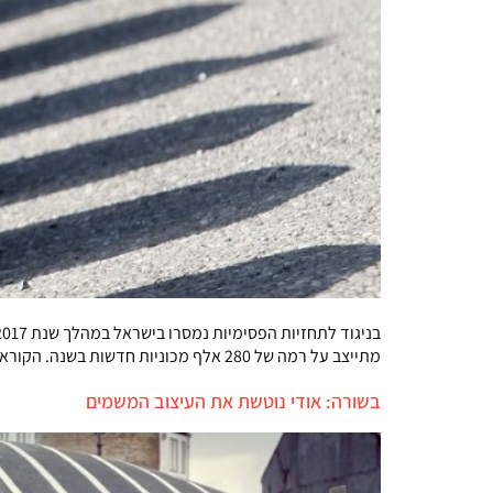
מתייצב על רמה של 280 אלף מכוניות חדשות בשנה. הקוראניות מוסיפות לככב, ושוק היוקרה מוסיף לגדול
בשורה: אודי נוטשת את העיצוב המשמים