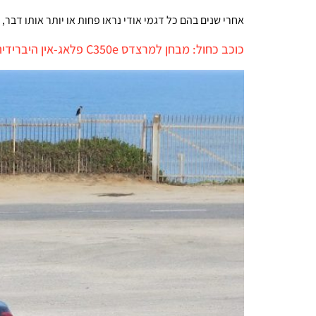
אחרי שנים בהם כל דגמי אודי נראו פחות או יותר אותו דבר,
כוכב כחול: מבחן למרצדס C350e פלאג-אין היברידית