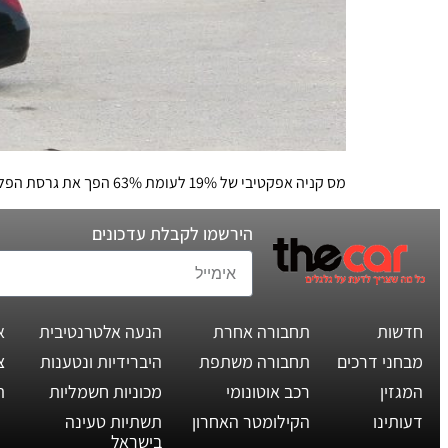
מס קניה אפקטיבי של 19% לעומת 63% הפך את גרסת הפלאג-אין של C קלאס למפלט מס, ולהצעה משתלמת כלכלית. אבל איך היא מתפקדת בחיי היום יום?
הירשמו לקבלת עדכונים
חדשות
תחבורה אחרת
הנעה אלטרנטיבית
א
מבחני דרכים
תחבורה משתפת
היברידיות ונטענות
צ
המגזין
רכב אוטונומי
מכוניות חשמליות
ת
דעותינו
הקילומטר האחרון
תשתיות טעינה
בישראל