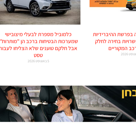
 בפרשת ההיברידיות
כלמוביל מספרת לבעלי מיצובישי
זוקי: 6 אפשרויות בחירה לחלק
שמערכות הבטיחות ברכב הן "מותרות",
כב המקוריים
אבל חלקם טוענים שלא הצליחו לעבור
טסט
5 באוגוסט 2026