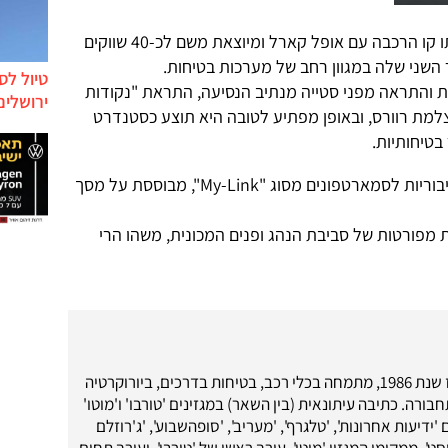
ספארק, אשר מיוצרת בקוריאה על אותו קו הרכבה עם אופל קארל ומיוצאת משם לכ-40 שווקים
 השני שלה במגוון רחב של מערכות בטיחות.
טיול לס
 והתראה מפני סטייה מנתיב הנסיעה, התראת "נקודות
ירושלים
צלמת רוורס, ובאופן מפתיע לטובה היא תוצע כסטנדרט
בטיחותיות.
מערכת המולטימדיה, שכוללת את החיבוריות לסמארטפונים מסוג "My-Link", מבוססת על מסך
מפורטות של סביבת הנהג ופנים המכונית, משהו הרי
עיתונאי רכב מאז שנת 1986, מתמחה בכלי רכב, בטיחות בדרכים, ביורוקרטיה
בורה. כתיבה עיתונאית (בין השאר) במגזינים 'טורבו' ו'מוטו'
 'ידיעות אחרונות', 'טלגרף', 'מעריב', 'סופהשבוע', 'ג'רוזלם
ט'. ממקימי המגזין 'מוטו', עורך ראשי של 'טורבו', ועורך תחום