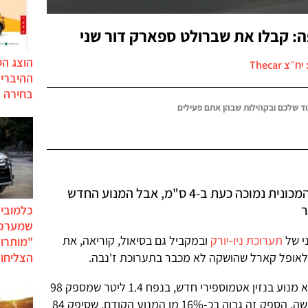
ה: קבלו את שברולט ספארק דור שני
הוצג ה
״צ Thecar
בחירה 
ד שלכם ובקהילות שבהן אתם פעילים
בסיס הגלגלים גדל "אך במעט", והמכונית נמוכה כעת ב-4 ס"מ, אבל המנוע החדש
כלמוביל
שמערכו
ני של
תערוכת ניו-יורק
ובמקביל גם בסיאול, קוריאה, את
"מותרו
הצליחו 
לאופל קארל שהושקה לא מכבר בתערוכת ז'נבה.
החידוש המשמעותי ביותר בספארק הוא מנוע בנזין אטמוספירי חדש, בנפח 1.4 ליטר שמספק 98
כ"ס ומחובר לתיבת הילוכים רציפה חדשה. הספק זה גבוה בכ-16% מן המנוע הקודם, שסיפק 84