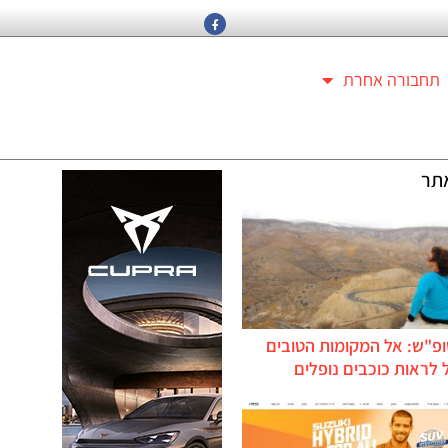
תחבורה אחרת
תר
ופ"ש: אל המקומות הטובים
לראות כוכבים נופלים