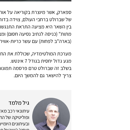
של שברולט ברחבי העולם, צוידה בדור
בין השאר היא מציעה התראת התנגשות
מתות" (כניסה לנתיב נסיעה חסום) ומ
(בארה"ב לפחות) עם עשר כריות-אוויר 
מגע גדול יחסית בגודל 7 אינטש.
בשלב זה שברולט טרם פרסמה תמונות 
צריך להישאר גם להמשך היום.
גיל מלמד
ופוליטיקה של התח
ובעיתונים היומיים
פוסט' ו'ישראל פוס