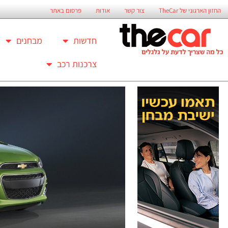
החזון הארגוני של TheCar
צור קשר
אודות
פרסום באתר
חדשות
מבחנים
צרכנות רכב