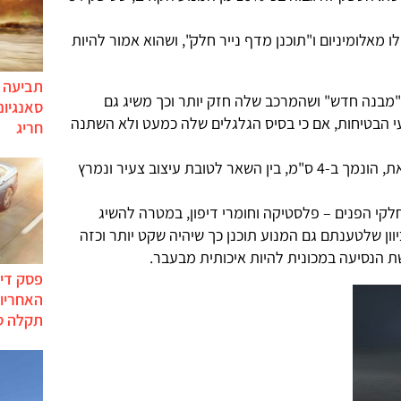
 מאלומיניום ו"תוכנן מדף נייר חלק", ושהוא אמור להיות
תביעה י
"מבנה חדש" ושהמרכב שלה חזק יותר וכך משיג גם
סאנגיונ
י הבטיחות, אם כי בסיס הגלגלים שלה כמעט ולא השתנה
חריג
גובהה של המכונית החדשה, לעומת זאת, הונמך ב-4 ס"מ, בין השאר לטובת עיצוב צעיר ונמרץ
קי הפנים – פלסטיקה וחומרי דיפון, במטרה להשיג
וון שלטענתם גם המנוע תוכנן כך שיהיה שקט יותר וכזה
 הנסיעה במכונית להיות איכותית מבעבר.
פסק דין
האחריות
תקלה ס