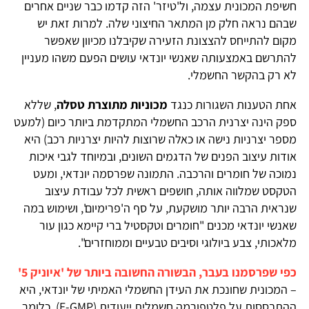
חשיפת המכונית עצמה, ול'טיזר' הזה קדמו כבר שניים אחרים
שבהם נראה חלק מן המתאר החיצוני שלה. למרות זאת יש
מקום להתייחס להצצונת הזעירה שקיבלנו מכיוון שאפשר
להתרשם באמצעותה שאנשי יונדאי עושים הפעם משהו מעניין
לא רק בהקשר החשמלי.
אחת הטענות השגורות כנגד
מכוניות מתוצרת טסלה
, שללא
ספק הינה יצרנית הרכב החשמלי המתקדמת ביותר כיום (למעט
מספר יצרניות נישה או כאלה שרוצות להיות יצרניות רכב) היא
אודות עיצוב הפנים של הדגמים השונים, ובמיוחד לגבי איכות
נמוכה של חומרים והרכבה. התמונה שפרסמה יונדאי, ומעט
הטקסט שמלווה אותה, חושפים ראשית לכל עבודת עיצוב
שנראית הרבה יותר מושקעת, על סף ה'פרימיום', ושימוש במה
שאנשי יונדאי מכנים "חומרים וטקסטיל ברי קיימא כגון עור
מלאכותי, צבע ביולוגי וסיבים טבעיים וממוחזרים".
כפי שפרסמנו בעבר, הבשורה החשובה ביותר של 'איוניק 5'
– המכונית שחונכת את העידן החשמלי האמיתי של יונדאי, היא
ההתבססות על פלטפורמה חשמלית ייעודית (E-GMP), כלומר