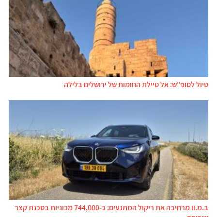
טיול לסופ"ש: אל טיילת החומות של ירושלים בלילה
ב.מ.וו מרחיבה את ריקול המתנעים: כ-744,000 מכוניות בסכנת קצר