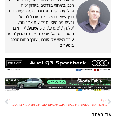
רכב, בטיחות בדרכים, ביורוקרטיה
ופוליטיקה של התחבורה. כתיבה עיתונאית
(בין השאר) במגזינים 'טורבו' ו'מוטו'
ובעיתונים היומיים 'ידיעות אחרונות',
'טלגרף', 'מעריב', 'סופהשבוע', 'ג'רוזלם
פוסט' ו'ישראל פוסט'. ממקימי המגזין 'מוטו',
עורך ראשי של 'טורבו', ועורך תחום הרכב
ב'מעריב'.
הקודם
הבא
מי תבנה את המכונית החשמלית והאוטונומית של אפל?
סאנגיונג שוב השביתה את הייצור. ספקים לא מוכנים לשלוח לה חלקים
עוד באתר