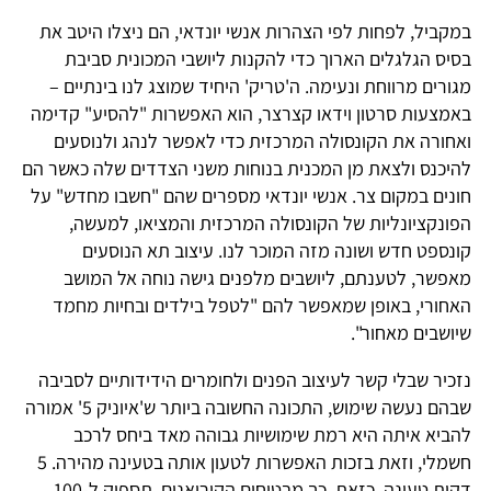
במקביל, לפחות לפי הצהרות אנשי יונדאי, הם ניצלו היטב את
בסיס הגלגלים הארוך כדי להקנות ליושבי המכונית סביבת
מגורים מרווחת ונעימה. ה'טריק' היחיד שמוצג לנו בינתיים –
באמצעות סרטון וידאו קצרצר, הוא האפשרות "להסיע" קדימה
ואחורה את הקונסולה המרכזית כדי לאפשר לנהג ולנוסעים
להיכנס ולצאת מן המכנית בנוחות משני הצדדים שלה כאשר הם
חונים במקום צר. אנשי יונדאי מספרים שהם "חשבו מחדש" על
הפונקציונליות של הקונסולה המרכזית והמציאו, למעשה,
קונספט חדש ושונה מזה המוכר לנו. עיצוב תא הנוסעים
מאפשר, לטענתם, ליושבים מלפנים גישה נוחה אל המושב
האחורי, באופן שמאפשר להם "לטפל בילדים ובחיות מחמד
שיושבים מאחור".
נזכיר שבלי קשר לעיצוב הפנים ולחומרים הידידותיים לסביבה
שבהם נעשה שימוש, התכונה החשובה ביותר ש'איוניק 5' אמורה
להביא איתה היא רמת שימושיות גבוהה מאד ביחס לרכב
חשמלי, וזאת בזכות האפשרות לטעון אותה בטעינה מהירה. 5
דקות טעינה, כזאת, כך מבטיחים הקוריאנים, תספיק ל-100