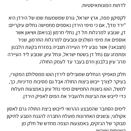
לדתות המונותאיסטיות.
לקסיקון מפה, ארץ ישראל, גורס שמשמעות שמו של הירדן היא
"ירד מדן", אם כי מימי הירדן נאספים מחמישה נחלים עיקריים:
דן, שנובע למרגלות תל דן, נחלי חרמון (בניאס) ושיאון אשר
אוספים את מימי השלגים ונובעים למרגלות החרמון, שניר
(חצבאני) אשר נובע ליד העיירה חצביה במזרח בקעת הלבנון
ומתמזג עם נחל דן בשטח ישראל, ונחל עיון, שנובע ליד העיירה
מרג' עיון בלבנון וזרם בעבר עד לעמק החולה.
חלק מאפיקי הנחלים שמובילים לירדן הוטו ממסלולם המקורי,
בעיקר לצורך ייבוש ביצות החולה אבל גם מסיבות מדיניות. כך,
למשל, הוטו בשנות החמישים מימי נחל עיון באמצעות תעלות
כדי לייבש את הביצות ולהעביר את המים לאפיק הירדן.
לימים הסתבר שהמבצע ההרואי לייבוש ביצת החולה גרם לאסון
אקולוגי, ובשנים האחרונות פועלת החברה להגנת הטבע לתיקון
מבוקר של הנזקים, באמצעות הצפה מחדש של חלק מן
השטחים שיובשו.