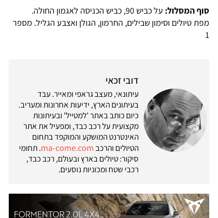
סוף המסלול:
על כביש 90, כביש הכניסה לאגמון החולה.
מפת טיולים וסימון שבילים, החרמון, הגולן ואצבע הגליל. מספר
1
דובי זכאי
עיתונאי, מעצב גראפי ומאייר. עבד
בעיתונים הארץ, ידיעות אחרונות ומעריב.
כיום כותב באתר 'למטייל' ובעיתונות
מקצועית על רכב כבד, ומפעיל את אתר
האינטרנט המושקע והמוקפד בתחום
ma-come.com
הטיולים והרכב
. תחומי
סיקור: טיולים בארץ ובעולם, רכב כבד,
רכבי שטח ומכוניות נוסעים.