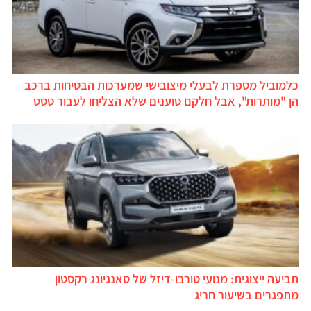
כלמוביל מספרת לבעלי מיצובישי שמערכות הבטיחות ברכב
הן "מותרות", אבל חלקם טוענים שלא הצליחו לעבור טסט
תביעה ייצוגית: מנועי טורבו-דיזל של סאנגיונג רקסטון
מתפגרים בשיעור חריג