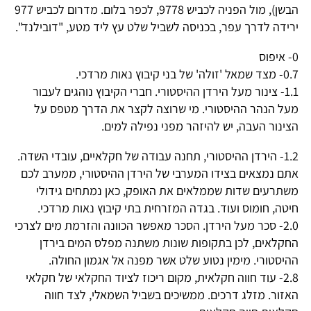
הבשן), מול הפניה לכביש 9778, לכפר בלום. מדרום לכביש 977
ירידה לדרך עפר, בכניסה לשביל שלט עץ ליד מטע, "דובילנד".
0- איפוס
0.7- מצד שמאל 'זולה' של בני קיבוץ נאות מרדכי.
1.1- צינור מעל הירדן ההיסטורי. חברי הקיבוץ נוהגים לעבור
מעל הנהר ההיסטורי. מי שרוצה לקצר את הדרך מטפס על
הצינור העבה, יש להיזהר מפני נפילה למים.
1.2- הירדן ההיסטורי, תחנה עבודה של חקלאיים, עובדי השדה.
אתם נמצאים בצידו המערבי של הירדן ההיסטורי, ממערב לכם
משתרעים שדות שממלאים את האופק, כאן נמתחים גידולי
חיטה, חומוס ועוד. בגדה המזרחית בתי קיבוץ נאות מרדכי.
2.0- סכר מעל הירדן. הסכר מאפשר הכוונה והזרמת מים לצרכי
החקלאים, לכן בתקופות שונות משתנה מפלס המים בירדן
ההיסטורי. מימין נטוע שלט אשר מפנה אל אגמון החולה.
2.8- עוד חווה חקלאית, מקום ריכוז לציוד החקלאי של חקלאי
האזור. מזלג דרכים. ממשיכים בשביל השמאלי, לצד חווה