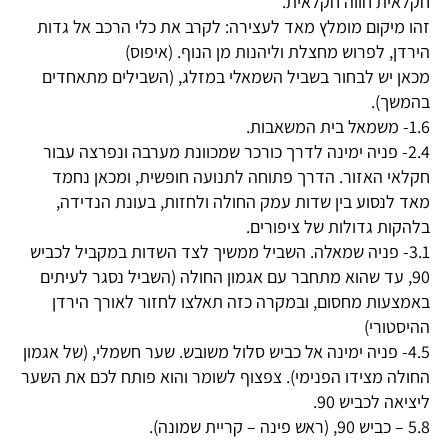
חקלאית חווה חקלאית.
זהו מיקום מומלץ מאד לעצירה: לקרב את כלי הרכב אל גדות
הירדן, לפרוש מחצלת וליהנות מן הנוף. (איפוס)
מכאן יש לבחור בשביל השמאלי במזלג, (השבילים מתאחדים
בהמשך).
1.6- משמאל בית המשאבות.
2.4- פניה ימינה לדרך כורכר שמכוונת מערבה ונפרצה עבור
חקלאי האזור. הדרך פתוחה לתנועה חופשית, ומכאן נחמד
מאד לנסוע בין שדות עמק החולה ולחזות, בעונת הנדידה,
בלהקות גדולות של ציפורים.
3.1- פניה שמאלה. השביל ממשיך לצד השדות במקביל לכביש
90, עד שהוא מתחבר עם אגמון החולה (השביל נסגר לעיתים
באמצעות מחסום, ובמקרה כזה תאלצו לחזור לאורך הירדן
ההיסטורי)
4.5- פניה ימינה אל כביש סלול משובש. שער חשמלי, (של אגמון
החולה מצידו הפנימי). צפצוף לשומר והוא פותח לכם את השער
ליציאה לכביש 90.
5.8 – כביש 90, (ראש פינה – קריית שמונה).