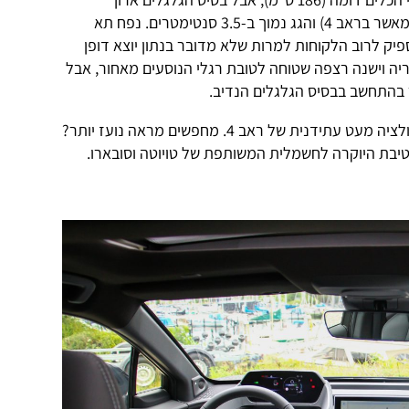
משמעותית 285 סנטימטרים (16 יותר מאשר בראב 4) והגג נמוך ב-3.5 סנטימטרים. נפח תא
מורים להספיק לרוב הלקוחות למרות שלא מדובר בנתון יוצא דופן
ריה וישנה רצפה שטוחה לטובת רגלי הנוסעים מאחור, אבל
 בהתחשב בבסיס הגלגלים הנדיב.
בשורה תחתונה – bZ4X נראה כמו אבולציה מעט עתידנית של ראב 4. מחפשים מראה נועז יותר?