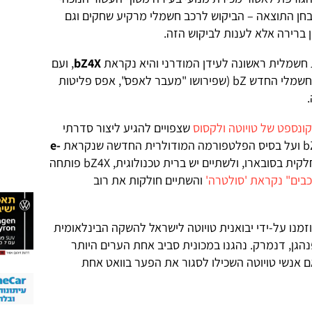
ן התוצאה – הביקוש לרכב חשמלי מרקיע שחקים וגם
ן ברירה אלא לענות לביקוש הזה.
 חשמלית ראשונה לעידן המודרני והיא נקראת
bZ4X
, ועם
השם המשונה הזה, תחת תת המותג החשמלי החדש bZ (שפירושו "מעבר לאפס", אפס פליטות
שצפויים להגיע ליצור סדרתי
e-
. היות שלטויוטה יש בעלות חלקית בסובארו, ולשתיים יש ברית טכנולוגית, bZ4X פותחה
בים" נקראת 'סולטרה'
והשתיים חולקות את רוב
מנו על-ידי יבואנית טויוטה לישראל להשקה הבינלאומית
בקופנהגן, דנמרק. נהגנו במכונית סביב אחת הערים היותר
ם אנשי טויוטה השכילו לסגור את הפער בוואט אחת