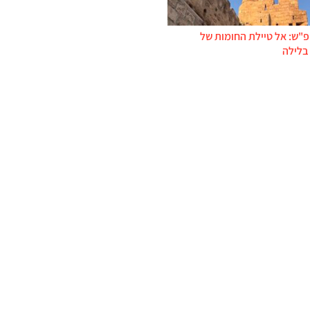
פ"ש: אל טיילת החומות של
בלילה