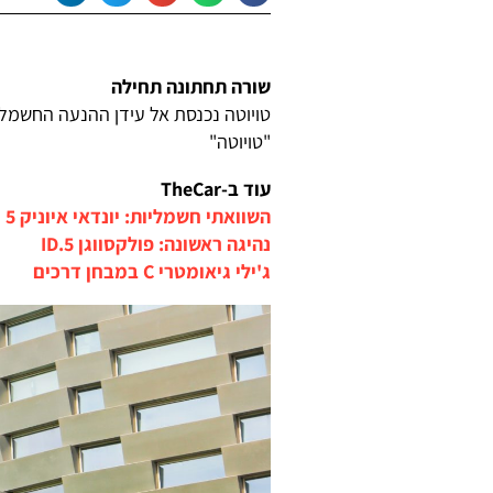
שורה תחתונה תחילה
טויוטה נכנסת אל עידן ההנעה החשמלית 
"טויוטה"
עוד ב-TheCar
השוואתי חשמליות: יונדאי איוניק 5 מול סקודה אניאק וסקיוול ET5
נהיגה ראשונה: פולקסווגן ID.5
ג'ילי גיאומטרי C במבחן דרכים