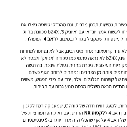
רות גמישות תכנון מרבית, וגם מהנדסי טויוטה ניצלו את
זה, אם כי לא באותה יעילות כפי שהצליחו לעשות אנשי יונדאי עם 'איוניק 5'. bZ4X מכוונת בדיוק
ודל משפחתי שמקביל בגודל ובמיצוב ל
ראב 4
הפופולרי.
א עוד קרוסאובר אחד מיני רבים, אבל לא נסחפו למחוזות
האוונגרד כמו מעצבי יונדאי וקיה. מצד שני, bZ4X לא נראה סתמי כמו סקודה 'אניאק' ולבטח לא
מקוריות העיצובית ניכרת בחזית נטולת שבכה, בהדגשה
חותמים אותה מן הצדדים ונמתחים לרוחב הגוף כשהם
ח של קשתות הגלגלים. אלה, יחד עם צידי הפגוש, משווים
ת החזית הנאה משלים מכסה מנוע גבוה עם תפיחות
הצללית והאחוריים מפגינים פחות מקוריות. למעט זווית חדה של קורה C, שמעניקה רמז לסגנון
 ראב 4 ל
לקסוס NX
החדש. עם זאת, הפרופורציות של
ה-4X יוצרות תחושה אתלטית יותר מזו של ראב 4 על אף שהכלי הזה ארוך יותר ב-9 סנטימטרים
משמעותיים (469 ס"מ). הרוחב של שני הכלים דומה (186 ס"מ), אבל בסיס הגלגלים ארוך