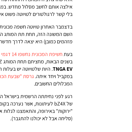
אילצה אותם לחשב מסלול מחדש. במבח
בלי קשר לרגולטורים לטויוטה פשוט אי
בדצמבר האחרון טויוטה חשפה מכונית
מזהמים כמובן) היא יצאה לדרך חדשה.
בעת
חשיפת המכונית נחשפו 14 דגמי קונספט של טויוטה ולקסוס
בשנים הבאות, מחציתם תחת המותג bZ ועל בסיס הפלטפורמה המודולרית החדשה שנקראת
TNGA EV
במקביל ויחד איתה.
גרסת "שבעת הכוכ
המכלולים החשובים.
רגע לפני נחיתתה הרשמית בישראל הוז
של bZ4X לעיתונות, אשר נערכה 
"ירוקות" באירופה, והתאמצנו לגלות א
(סליחה אבל לא יכולנו להתגבר).