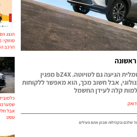
הוצג הס
הרכב המ
באיחור אופנתי המהפכה החשמלית הגיעה גם לטויוטה. bZ4X מפגין
כנולוגי, אבל חשוב מכך, הוא מאפשר ללקוחות
מות קלה לעידן החשמל
כלמוביל
דואק
שמערכות
אבל חלק
טסט
ד שלכם ובקהילות שבהן אתם פעילים