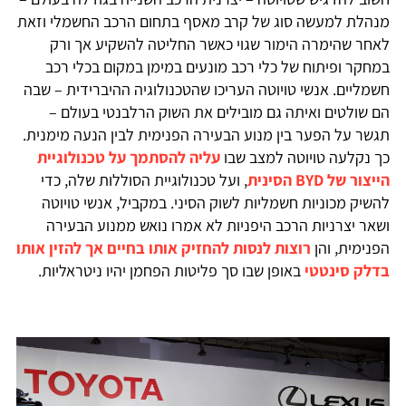
מנהלת למעשה סוג של קרב מאסף בתחום הרכב החשמלי וזאת
לאחר שהימרה הימור שגוי כאשר החליטה להשקיע אך ורק
במחקר ופיתוח של כלי רכב מונעים במימן במקום בכלי רכב
חשמליים. אנשי טויוטה העריכו שהטכנולוגיה ההיברידית – שבה
הם שולטים ואיתה גם מובילים את השוק הרלבנטי בעולם –
תגשר על הפער בין מנוע הבעירה הפנימית לבין הנעה מימנית.
כך נקלעה טויוטה למצב שבו
עליה להסתמך על טכנולוגיית
הייצור של BYD הסינית
, ועל טכנולוגיית הסוללות שלה, כדי
להשיק מכוניות חשמליות לשוק הסיני. במקביל, אנשי טויוטה
ושאר יצרניות הרכב היפניות לא אמרו נואש ממנוע הבעירה
הפנימית, והן
רוצות לנסות להחזיק אותו בחיים אך להזין אותו
בדלק סינטטי
באופן שבו סך פליטות הפחמן יהיו ניטראליות.