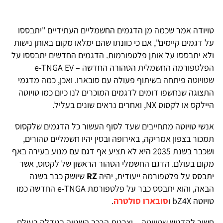
טויודה אמר שכמה מן הדגמים החשמליים העתידיים "יתבססו
על דגמים קיימים", אם כי כוונתו שהם ימלאו מקום באותן נישות
ולא יתבססו על אותן פלטפורמות. הדגמים החדשים יתבססו על
הפלטפורמה החשמלית הטהורה החדשה – e-TNGA EV
שטויוטה פיתחה בשיתוף פעולה עם סובארו. ואכן, כמה מדגמי
התצוגה שנחשפו דומים לדגמים המוכרים לנו כיום כמו טויוטה
היילקס או לקסוס NX, ואחרים נראים שונים בעליל.
אנשי טויוטה מתחייבים שעד לסוף העשור כל הדגמים שלקסוס
תמכור בצפון אמריקה, באירופה ובסין יהיו חשמליים טהורים,
ושכבר בשנת 2035 היא לא תציע אף דגם עם מנוע בעירה באף
מקום בעולם. הדגם החשמלי הטהור הראשון של לקסוס, אשר
יתבסס על פלטפורמה ייעודית, יהיה
RZ
שיושק כבר בשנה
הבאה, והוא יתבסס כבר על פלטפורמת e-TNGA החדשה כמו
טויוטה bZ4X ו
סובארו סולטרה
.
חשוב להדגיש שטויוטה – יצרנית הרכב השנייה בגודלה בעולם –