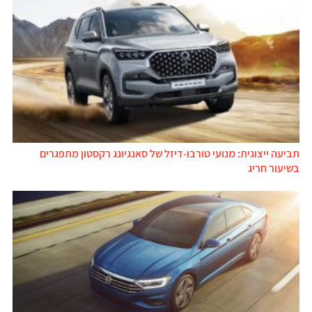
תביעה ייצוגית: מנועי טורבו-דיזל של סאנגיונג רקסטון מתפגרים
בשיעור חריג