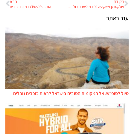
הקודם
הבא
פולקסווגן משקיעה 100 מיליארד דולר ברכב חשמלי
הונדה CB650R במבחן דרכים
עוד באתר
טיול לסופ"ש: אל המקומות הטובים בישראל לראות כוכבים נופלים