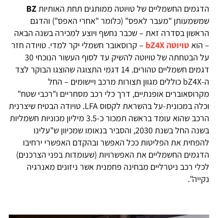
הדגמים החשמליים של טויוטה ממותגים תחת האותיות
BZ
שמשמעותן "מעבר לאפס" (כלומר "אחרי האפס") והדגם
הראשון בסדרה זאת – שכבר נחשף ויוצע למכירה בשנה הבאה
– הוא
טויוטה bZ4X
– קרוסאובר חשמלי יקר למדי. טויודה חזר
על הבטחתה של טויוטה להשיק עד לסוף העשור הנוכחי 30
דגמים חשמליים טהורים. 14 דגמי התצוגה שהוצגו הבוקר לצד
ה-bZ4X כוללים מגוון תצורות מרכב ויישומים – החל
מקרוסאוברים אופנתיים, דרך כלי רכב מסחריים ו"רכבי שטח"
וכלה במכונית-על בהשראת לקסוס LFA. טויודה הבטיח שיצרנית
הרכב שהוא עומד בראשה תמכור כ-3.5 מיליון מכוניות חשמליות
בשנה החל בשנת 2030, והסביר בנאומו שמכיוון ש"עלינו
להפחית את הפליטות ככל האפשר ובהקדם האפשרי ירחיבו
הדגמים החשמליים את האפשרויות (שעומדות בפני הצרכנים)
לכלי רכב ניטרליים מבחינה פחמנית אשר ניזונים מאנרגיה
נקייה".