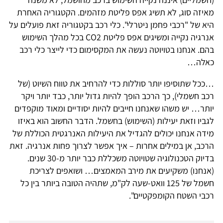
מאיזה סוג, לא תשיג אפס פליטת מזהמים. הקטגוריה האחרת
היא של "רכבי פחמן ניטרלי". כלי רכב בקטגוריה זאת פועלים על
אנרגיה נקייה ומשיגים אפס פליטת CO2 בכל מהלך השימוש
בהם. אנחנו בטויוטה נעשה את המקסימום כדי לייצר כלי רכב
כאלה…
…ככל שתוסיפו יותר סוללות כדי להרחיב את טווח השיוט (של
רכב חשמלי), כך הרכב הופך להיות גדול יותר, כבד יותר ויקר
יותר… יש משהו שאנחנו חייבים להיות יסודיים ומאוד מוקפדים
לגביו וזאת יעילות (השימוש) בחשמל. הדבר החשוב הוא באיזו
מידה אנחנו יכולים להגדיל את היעילות האנרגטית הכוללת של
הרכב, אן במילים אחרות – איך אפשר לצרוך פחות אנרגיה. זאת
בדיוק הטכנולוגיה שטויוטה משכללת כבר יותר מ-30 שנים.
(אנחנו) משקיעים את מירב המאמצים… ושואפים לצריכת
חשמל של 125 וואט-שעה לק"מ, שתהיה הטובה ביותר בין כל
רכבי השטח הקומפקטיים".