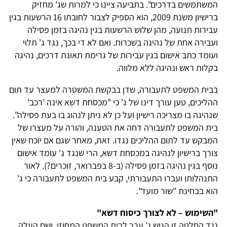
המשתמשים בדרכים". בתביעה ציינו כי למרות שג' מחזיק
ברישיון משנת 2009, הוא הספיק לצבור לחובתו 16 הרשעות בגין
עבירות תנועה, מהן שלוש הרשעות בגין נהיגה בזמן פסילה
ועבירה אחת של נהיגה בשכרות. ואם לא די בכך, נגד ג' תלוי
ועומד כתב אישום בגין עבירות של גרימת תאונת דרכים, נהיגה
בקלות ראש ונהיגה ללא מלווה.
בבית המשפט לתעבורה, שדן בבקשת המשטרה למעצר עד תום
ההליכים, טען עורך דינו של ג' כי "מכסחת דשא אינה 'רכב'
שנהיגה בו מצריכה רישיון ועל כן לא ניתן לנהוג בו בעת פסילה".
בית המשפט לתעבורה דחה את הטענה, והורה על מעצרו של
המבקש עד לתום ההליכים נגדו. זאת, מאחר שגם אם יוכח שאין
צורך ברישיון לנהיגה במכסחת דשא, הרי שנגד ג' עומד אישום
נוסף בגין נהיגה בזמן פסילה (ב-8 בפברואר, זוכרים?). לאור
התנהלותו ועברו התעבורתי, קבע בית המשפט לתעבורה כי ג'
הוא בבחינת "שור מועד".
"השימוש – לא לצורך כיסוח דשא"
נגד החלטה זו הגיש ג' ערר לבית המשפט המחוזי, ושם העלה