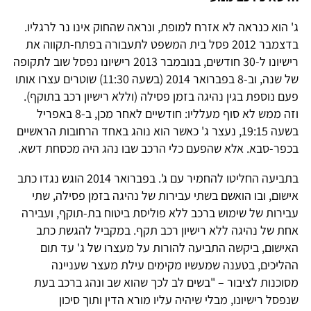
ג' הוא כנראה לא אזרח למופת, ונראה שהחוק אינו נר לרגליו.
בדצמבר 2012 פסל בית המשפט לתעבורה בפתח-תקווה את
רישיונו ל-30 חודשים, בנובמבר 2013 רישיונו נפסל שוב לתקופה
של שנה, וב-8 בפברואר 2014 (בשעה 11:30) שוטרים עצרו אותו
פעם נוספת בגין נהיגה בזמן פסילה (וללא רישיון רכב בתוקף).
וזה ממש לא סוף מעלליו: חודשיים לאחר מכן, ב-8 באפריל
בשעה 19:15, נעצר ג' כאשר הוא נוהג באחד הרחובות הראשיים
בכפר-סבא. אלא שהפעם כלי הרכב שבו נהג היה מכסחת דשא.
בתביעה החליטו להחמיר עם ג'. בפברואר 2014 הוגש נגדו כתב
אישום, ובו הואשם בשתי עבירות של נהיגה בזמן פסילה, שתי
עבירות של שימוש ברכב ללא פוליסת ביטוח בת-תוקף, ועבירה
אחת של נהיגה ללא רישיון רכב תקף. במקביל להגשת כתב
האישום, ביקשה התביעה להורות על מעצרו של ג' עד תום
ההליכים, בטענה שמעשיו מקימים עילת מעצר שעניינה
מסוכנות לציבור – "בשים לב לכך שהוא שב ונהג ברכב בעת
שנפסל רישיונו, מבלי שיהיה עליו מורא הדין ותוך סיכון