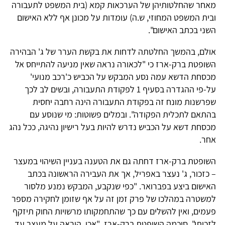
מאחר שהחלטותיהן של הערכאות קמא (בית המשפט לתעבורה
ובית המשפט המחוזי, ש.ה) עומדות על מכונן אף ללא האישום
השני בכתב האישום".
אולם, בהמשך החלטתה לדחות את בקשת הערר של ג' הבהירה
השופטת ברק-ארז כי "לכאורה נראה שאין מניעה להתייחס אל
מכסחת הדשא עמה נסע המבקש על הכביש כ'רכב מנועי'
על-פי ההגדרה בסעיף 1 לפקודת התעבורה, ובשים לב לכך
שפרשנות מונח זה בפקודת התעבורה הינה רחבה יחסית
בהתאם לתכלית הפקודה". ובמלים פשוטות: מי שנוסע עם
מכסחת דשא על הכביש נדרש להיות בעל רישיון נהיגה, ככל נהג
אחר.
השופטת ברק-ארז דחתה גם את הטענה בעניין השיהוי במעצר
– כזכור, ג' נעצר באפריל, אך את העבירה הראשונה בכתב
האישום ביצע בפברואר. "כפי שנקבע, המבקש נמנע מלסור
למשטרה במהלכו של פרק זמן זה על אף שזומן לחקירה מספר
פעמים, ואין להשלים עם כך שהתחמקותו מרשויות החוק תיזקף
לזכותו", סיכמה השופטת ברק-ארז. "אכן, הוראה על מעצר עד