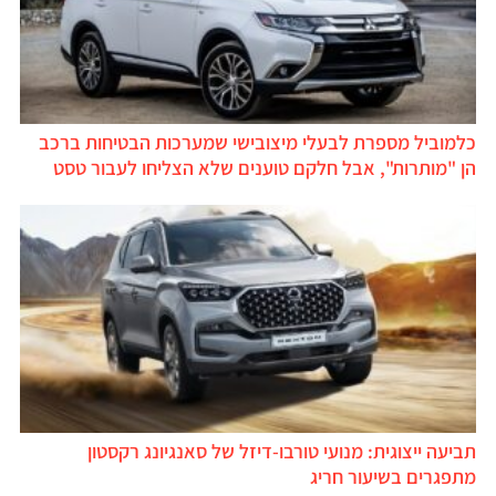
כלמוביל מספרת לבעלי מיצובישי שמערכות הבטיחות ברכב
הן "מותרות", אבל חלקם טוענים שלא הצליחו לעבור טסט
תביעה ייצוגית: מנועי טורבו-דיזל של סאנגיונג רקסטון
מתפגרים בשיעור חריג