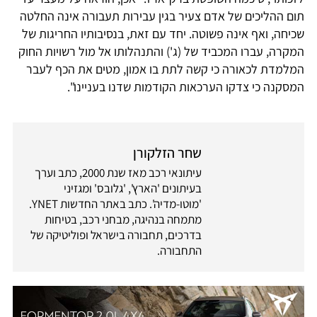
תום ההליכים של אדם צעיר בגין עבירות תעבורה אינה החלטה
שכיחה, ואף אינה פשוטה. יחד עם זאת, בנסיבותיו החריגות של
המקרה, עברו המכביד של (ג') והתנהלותו אל מול רשויות החוק
המלמדת לכאורה כי קשה לתת בו אמון, מטים את הכף לעבר
המסקנה כי צדקו הערכאות הקודמות שדנו בעניינו".
שחר הזלקורן
עיתונאי רכב מאז שנת 2000, כתב וערך
בעיתונים 'הארץ', 'גלובס' ומגזיני
'מוטו-מדיה'. כתב באתר החדשות YNET.
מתמחה בנהיגה, מבחני רכב, בטיחות
בדרכים, תחבורה בישראל ופוליטיקה של
התחבורה.