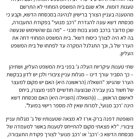
טענות דומות. אלא שגם בית המשפט המחוזי לא התרשם
מהטענה בעניין הצורך ברישיון לנהיגה במכסחת הדשא, וקבע כי
מכסחת דשא עונה להגדרת "רכב מנועי" בפקודת התעבורה,
שכן מדובר ברכב מונע בכוח מכני – "מה גם שהשימוש שנעשה
בה לא היה לצורך כיסוח דשא". בית המשפט המחוזי דחה את
הערר של ג', וכך התגלגל המקרה עד לפתחו של בית המשפט
העליון.
שתי טענות עיקריות העלה ג' בפני בית המשפט העליון, ושתיהן
– כך הסביר עורך דינו – מגלות עניין ציבורי ולכן יש לדון בבקשת
הערר שהגיש: "השאלה (הראשונה היא) האם יש מקום למעצר
של חשוד בגין עבירה שבוצעה חודשיים לפני מעצרו, ביחס
לאישום הראשון… (ו)השאלה (השנייה היא) האם מכסחת דשא
הינה 'רכב מנועי', למרות שאין לה מספר רישוי בפועל".
השופטת דפנה ברק-ארז לא מצאה שטענותיו של ג' מגלות עניין
ציבורי. "לא מצאתי מקום להתייחס לטענות באשר למעמדה של
מכסחת הדשא כ-'רכב' או 'רכב מנועי' לצורך פקודת התעבורה,