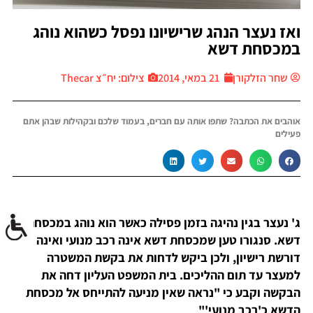
ואז נעצר הנהג שרישיונו נפסל כשהוא נוהג
במכסחת דשא
שחר הזלקורן
21 במאי, 2014
צילום: יח״צ Thecar
אוהבים את הכתבה? שתפו אותה עם חברים, בעמוד שלכם ובקהילות שבהן אתם
פעילים
ג' נעצר בגין נהיגה בזמן פסילה כאשר הוא נוהג במכסחת
דשא. סנגורו טען שמכסחת דשא אינה רכב מנועי ואינה
דורשת רישיון, ולכן ביקש לדחות את בקשת המשטרה
למעצר עד תום ההליכים. בית המשפט העליון דחה את
הבקשה וקבע כי "נראה שאין מניעה להתייחס אל מכסחת
הדשא כ'רכב מנועי'"