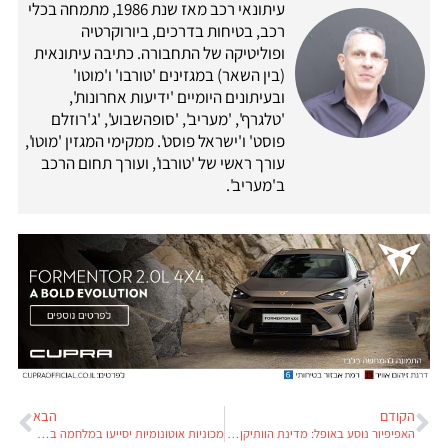
עיתונאי רכב מאז שנת 1986, מתמחה בכלי
רכב, בטיחות בדרכים, ביורוקרטיה
ופוליטיקה של התחבורה. כתיבה עיתונאית
(בין השאר) במגזינים 'טורבו' ו'מוטו'
ובעיתונים היומיים 'ידיעות אחרונות',
'טלגרף', 'מעריב', 'סופהשבוע', 'ג'רוזלם
פוסט' ו'ישראל פוסט'. ממקימי המגזין 'מוטו',
עורך ראשי של 'טורבו', ועורך תחום הרכב
ב'מעריב'.
הקודם
הבא
האפיפיור נוסע באופל: מדינת הוותיקן נלחמת בהתחממות הגלובלית
מכוניות אוטונומיות יסייעו במלחמה בפשע?