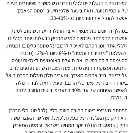
הפיכת כלים דו גלגליים לכלי תחבורה שימושיים שפותרים בעיות
של עומסי תנועה, וזאת בשעה שלפי חישובי 'מטה המאבק'
אפשר להוזיל את הפרמיות בכ-30-40%.
במהלך הדיונים מול אנשי האוצר הועלו דרישות שונות, למשל
אפשרות להפחתת פרמיות למי שמחזיק בבעלותו יותר מכלי דו
גלגלי אחד (ומן הסתם לא יכול לרכוב על מספר כלים בו זמנית),
ולהעלאת "מרכיב ההעמסה" מ-8% כיום ל-12% (מרכיב
ההעמסה לוקח בחשבון את תועלת האופנועים לצמצום עומסי
התנועה ומצוקת החניה מחד, ואת העובדה שהם נפגעים לרוב
על-ידי כלי רכב אחרים מאידך, ומעביר חלק מעלות הפרמיה אל
ביטוח החובה של שאר כלי הרכב). פעולה זאת לבדה יכולה
לאפשר הפחתה של עד 40% בתעריפי ביטוח החובה לרכב
דו-גלגלי.
הפחתת תעריפי ביטוח החובה באופן כללי (לכל סוגי כלי הרכב)
היא חלק מן האג'נדה של מפלגת 'כולנו', ושל שר האוצר משה
כחלון, במסגרת הוזלת יוקר המחיה בישראל, ובמטה המאבק
ברכו היום על המהלך ומסרו ש"השר משה כחלון מוכיח