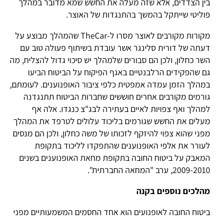
בין הצדדים, אלא שזה מעלה את החשש שמא מדובר במהלך
פוליטי שייתקל בהמשך בהתנגדות של האוצר.
מקורות מקורבים לאוצר מסרו ל-TheCar שהמהלך מבוצע על
דעתה של דורית סלינגר אשר עובדת בשיתוף פעולה טוב עם
השר כחלון, ולכן הם סבורים שלמהלך יש סיכוי גדול להצליח, מה
גם שהפקידים הרלבנטיים באגף הפיקוח על הביטוח הביעו
במהלך הזמן עמדה אמפטית כלפי ציבור האופנוענים. לעומתם,
גורמים מקורבים אחרים חוששים שחברות הביטוח תתנגדנה
למהלך ואף צפויות לאיים בעתירה לבג"צ כנגדו. אלה אף
מעלים את החשש שגורמים בליכוד עלולים לטרפד את המהלך
מפני שהוא צפוי להיזקף לזכותו של משה כחלון, ולכן הם מנסים
לעורר את אלפי האופנוענים שהתפקדו לליכוד בתקופת
המאבק על ביטוח החובה בתקופת מחאת האופנוענים בשנים
2009-2010, ערב "המחאה החברתית".
מהלכים נוספים בקנה
ביטוח החובה לאופנועים הוא אחד החסמים המשמעותיים מפני