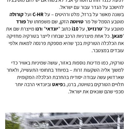
להישכב על הגדר עבור עם ישראל.
בשונה מאשר על ברזל, מלט ורהיטים – על
C-HR
ועל
קורולה
מוטבע הסמל של מר
טויוטה
הזקן, שם משפחתו של
פורד
מוטבע על '
טרנזיט
', על
i10
כתוב "
יונדאי
" ו
רנו
מייצרת שם את
'
מגאן
'. כל אחת מיצרניות הרכב שבחרו לייצר בטורקיה מחזיקה
את הכלכלה הטורקית בכך שהיא מספקת פרנסה למאות אלפי
עובדים במצטבר.
טורקיה, כמו מדינות נוספות באזור, עושה שמיניות באוויר כדי
למשוך אליה השקעות זרות – במיוחד בתחומי התעשייה, ולאחר
שארדואן עשה עבודה יסודית בהחרבת הכלכלה המקומית
תלויים הטורקים בטויוטה, ברנו, ב
פיאט
וביונדאי הרבה יותר
מכפי שהם שונאים את ישראל.