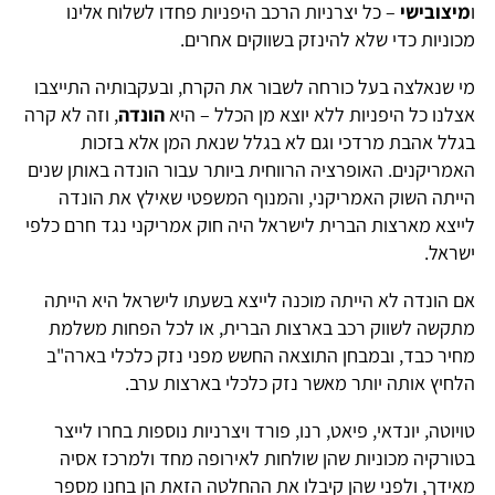
ו
מיצובישי
– כל יצרניות הרכב היפניות פחדו לשלוח אלינו
מכוניות כדי שלא להינזק בשווקים אחרים.
מי שנאלצה בעל כורחה לשבור את הקרח, ובעקבותיה התייצבו
אצלנו כל היפניות ללא יוצא מן הכלל – היא
הונדה
, וזה לא קרה
בגלל אהבת מרדכי וגם לא בגלל שנאת המן אלא בזכות
האמריקנים. האופרציה הרווחית ביותר עבור הונדה באותן שנים
הייתה השוק האמריקני, והמנוף המשפטי שאילץ את הונדה
לייצא מארצות הברית לישראל היה חוק אמריקני נגד חרם כלפי
ישראל.
אם הונדה לא הייתה מוכנה לייצא בשעתו לישראל היא הייתה
מתקשה לשווק רכב בארצות הברית, או לכל הפחות משלמת
מחיר כבד, ובמבחן התוצאה החשש מפני נזק כלכלי בארה"ב
הלחיץ אותה יותר מאשר נזק כלכלי בארצות ערב.
טויוטה, יונדאי, פיאט, רנו, פורד ויצרניות נוספות בחרו לייצר
בטורקיה מכוניות שהן שולחות לאירופה מחד ולמרכז אסיה
מאידך, ולפני שהן קיבלו את ההחלטה הזאת הן בחנו מספר