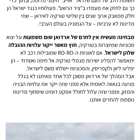
תשומת הלב של העם שלו אל "אוייב" חיצוני מדומה, ובתוך כדי
כך גם לחזק את מעמדו ב"ציר הרשע". פעולותיו כנגד ישראל הן
חלק ממאבק ארוך שנים בין שליטי טורקיה לאיראן – שתי
מדינות לא ערביות – על הגמוניה בעולם הערבי.
מבחינה מעשית אין לחרם של ארדואן שום משמעות
על יצוא
מכוניות שמיוצרות בטורקיה,
חוץ מאשר ייקור עלויות ההובלה
שלהן לישראל
. אם לאוניות ה-RO-RO שמובילות רכב לא
יתאפשר להפליג ישירות מנמלי טורקיה אל חיפה ואשדוד – הן
יפליגו ליוון ולקפריסין, והמכוניות יישלחו משם לישראל.
אבל המהלך של ארדואן מסוכן לכל אחד מאיתנו לא בגלל
פגיעה בגאווה לאומית אלא מפני שזה ייקר את עלויות הבניה
והמזון, ומפני שזה עלול לחולל אפקט דומינו שיסחוף מדינות
נוספות להחרים אותנו.