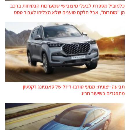
כלמוביל מספרת לבעלי מיצובישי שמערכות הבטיחות ברכב
הן "מותרות", אבל חלקם טוענים שלא הצליחו לעבור טסט
תביעה ייצוגית: מנועי טורבו-דיזל של סאנגיונג רקסטון
מתפגרים בשיעור חריג