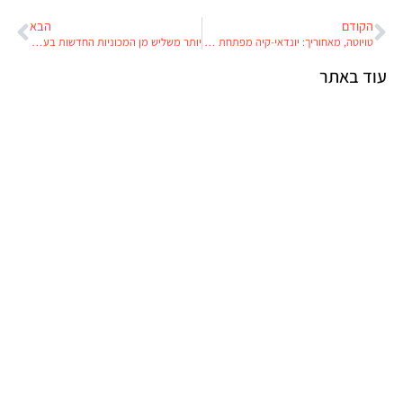
הקודם
הבא
טויוטה, מאחוריך: יונדאי-קיה מפתחת מערכות היברידיות חדשות למנועים קטנים וגדולים
יותר משליש מן המכוניות החדשות בעולם מיוצרות בסין
עוד באתר