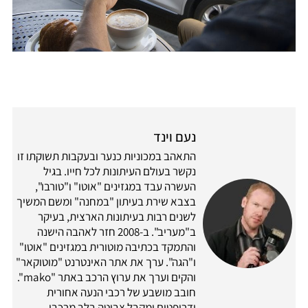
נעם וינד
התאהב במכוניות כנער ובעקבות תשוקתו זו
נקשר בעולם העיתונות לכל חייו. בגיל
העשרה עבד במגזינים "אוטו" ו"טורבו",
בצבא שירת בעיתון "במחנה" ומשם המשיך
לשנים רבות בעיתונות הארצית, בעיקר
ב"מעריב". ב-2008 חזר לאהבה הישנה
והתמקד בכתיבה מוטורית במגזינים "אוטו"
ו"הגה". ערך את אתר האינטרנט "מוטוקאר"
והקים וערך את ערוץ הרכב באתר "mako".
חובב מושבע של רכבי הנעה אחורית
ודריפטים ומקבל צביטה בלב מרכבי