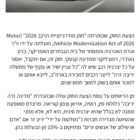
הצעת החוק, שכותרתה "חוק מודרניזציית הרכב 2026" (Motor
Vehicle Modernization Act of 2026), הועלתה על ידי יו"ר
ועדת האנרגיה והמסחר של בית הנבחרים האמריקני, ברט
גאת'רי, רפובליקני ממדינת קנטקי. חוק זה, אם יתקבל, יאסור
על כל יצרנית רכב שיש לה "כל עניין ישיר או עקיף של ממשלה
יריבה זרה" לייצר רכבים למכירה בארה"ב, לייבא אותם או
למכור אותם בשוק למשך חמש שנים.
מן הדיווחים על נוסח הצעת החוק עולה שבהגדרת "מדינה זרה
יריבה" כלולות סין, רוסיה, איראן וצפון קוריאה. מרצדס מושפעת
ממנה לא בגלל שהיא יצרנית סינית, היא לא, אלא מפני
שהטיוטה מגדירה חברות כ"נשלטות על ידי" יריב זר אם "אדם
או שילוב של אנשים זרים" מחזיקים ב-15% מן הבעלות בהן.