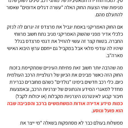
סין. לנוכח החדירה המאסיבית של מותגי רכב סינים לשוק שלנו
מניפות שתי הצעות החוק האלה "עשרה דגלים אדומים" שאסור
להתעלם מהם.
אם החוק האמריקני באמת יגביל את מרצדס זה יגרום לה לנזק
כלכלי אדיר מפני שהשוק האמריקני מניב נתח חשוב מרווחי
החברה. בטווח קצר זה עשוי להוזיל את דגמי מרצדס בגלל
שיהיו לה עודפי מלאי אבל במקביל גם ייחסם ערוץ היבוא האישי
מארה"ב.
מה שהרבה יותר חשוב זאת פתיחת העיניים שמתקיימת בזכות
החוק הזה כאשר מבינים את הכיוון של רגולציית הרכב העולמית
כיום. כלי רכב חדשים בימינו "נולדים" כשהם מחוברים כברירת
מחדל למאגרי המידע והנתונים של יצרניות הרכב, ובאמצעות
חיבור קבוע לאינטרנט היצרניות מקבלות (או יכולות לקבל)
כמות מידע אדירה אודות המשתמשים ברכב והסביבה שבה
הוא פועל ונוסע
.
ממשלות בעולם כבר לא מסתפקות בשאלה "מי ייצר את