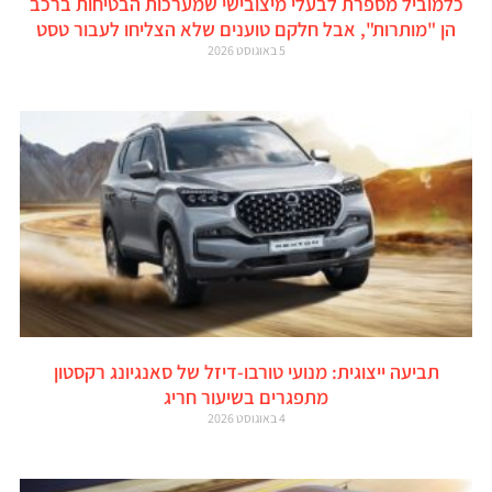
כלמוביל מספרת לבעלי מיצובישי שמערכות הבטיחות ברכב
הן "מותרות", אבל חלקם טוענים שלא הצליחו לעבור טסט
5 באוגוסט 2026
תביעה ייצוגית: מנועי טורבו-דיזל של סאנגיונג רקסטון
מתפגרים בשיעור חריג
4 באוגוסט 2026