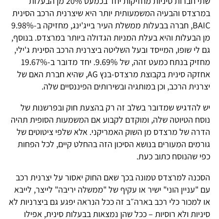
שתי חברות סיניות מחזיקות יחד בכמעט 20% מן הבעלות
במרצדס והבעיה המשמעותית יותר היא שיצרנית הרכב הסינית
BAIC, חברה בבעלות ממשלת העיר בייג'ינג, מחזיקה ב-9.98%
מן הבעלות והיא בעלת המניות הגדולה ביותר במרצדס. בנוסף,
גם לי שופו, המייסד ובעל השליטה ביצרנית הרכב הסינית ג'ילי,
מחזיק בנתח כמעט זהה, של 9.69%. יחד מדובר ב-19.67%
אחזקה סינית בקבוצת מרצדס-בנץ AG, שהיא חברת האם של
יצרנית הרכב, וכן במותגיה ובשירותים הפיננסיים שלה.
יש להדגיש שמדובר בשלב זה רק בהצעת חוק ובפרשנות של
נוסח הטיוטה שלה, ומוקדם לקבוע אם המשמעות הסופית תהיה
הדרה של מרצדס מן השוק האמריקני. אלא שלפי ציטוטים של
גורמים המעורים בנושא הסיכון הזה בהחלט קיים, לכל הפחות
כפי שהנוסח כתוב כעת.
הסכנה למרצדס טמונה בכך שאם החוק יאסור על יצרנית רכב
עם "עניין הוני" ישיר או עקיף של "ממשלה יריבה" לייצר, לייבא
או למכור כלי רכב בארה״ב זה ככל הנראה יפגע גם ביצרניות לא
סיניות ולא רוסיות – ככל שהן נמצאות בבעלות סינית, אפילו