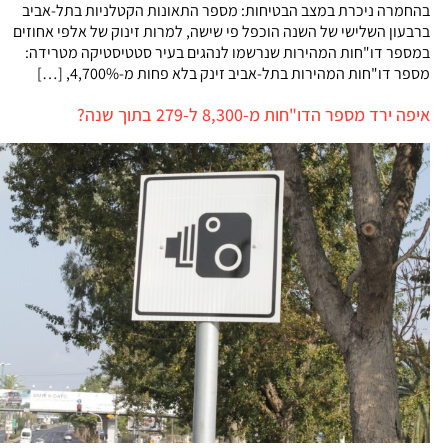
בהחמרה ניכרת במצב הבטיחות: מספר התאונות הקטלניות בתל-אביב
ברבעון השלישי של השנה הוכפל פי שישה, למרות זינוק של אלפי אחוזים
במספר דו"חות המהירות שנרשמו לנהגים בעיר סטטיסטיקה מטרידה:
מספר דו"חות המהירות בתל-אביב זינק בלא פחות מ-4,700%, […]
איפה ירד מספר הדו"חות מ-8,300 ל-279 בתוך שנה?