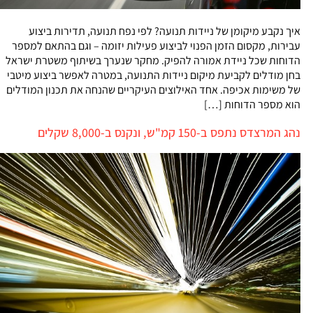
איך נקבע מיקומן של ניידות תנועה? לפי נפח תנועה, תדירות ביצוע
עבירות, מקסום הזמן הפנוי לביצוע פעילות יזומה – וגם בהתאם למספר
הדוחות שכל ניידת אמורה להפיק. מחקר שנערך בשיתוף משטרת ישראל
בחן מודלים לקביעת מיקום ניידות התנועה, במטרה לאפשר ביצוע מיטבי
של משימות אכיפה. אחד האילוצים העיקריים שהנחה את תכנון המודלים
הוא מספר הדוחות […]
נהג המרצדס נתפס ב-150 קמ"ש, ונקנס ב-8,000 שקלים