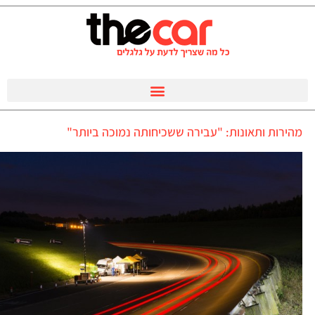
מהירות ותאונות: "עבירה ששכיחותה נמוכה ביותר"