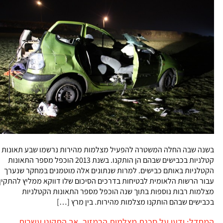
בשנה שבה החלה המשטרה להפעיל מצלמות מהירות נרשמו שבע תאונות
קטלניות בכבישים שבהם הן הותקנו. בשנת 2013 הוכפל מספר התאונות
הקטלניות באותם כבישים. למרות שנתונים אלה מוטמנים במחקר שנערך
עבור הרשות הלאומית לבטיחות בדרכים הסיכום שלו דווקא ממליץ להתקין
מצלמות רבות נוספות בתוך שנה הוכפל מספר התאונות הקטלניות
בכבישים שבהם הותקנו מצלמות מהירות. בין מרץ […]
המחדל: ידעו על סכנת מצלמות הרמזור, אך התקינו עשרות