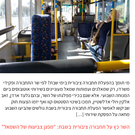
מי תומך בהפעלת תחבורה ציבורית בימי שבת? לפי שר התחבורה ופקידי
משרדו, רק שמאלנים ועמותות שמאל מעוניינים בשירותי אוטובוסים ביום
המנוחה השבועי. אלא שגם בכירי מפלגתו של השר, ובהם גלעד ארדן, זאב
אלקין ויולי אדלשטיין, תמכו בשינוי הסטטוס-קוו ואף יזמו הצעות חוק
שביקשו לאפשר הפעלת תחבורה ציבורית בשבת גולשים שהביעו השבוע
מחאה על הפסקת שירותי […]
השר כץ על תחבורה ציבורית בשבת: "מפגן צביעות של השמאל"