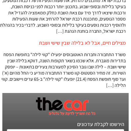
ברכבת ישראל מתכננים להרחיב את שעות הפעילות של רכבות הנוסעים,
בעיקר בלילות ובסופי שבוע. בתכנון: יותר רכבות לפני כניסת השבת,
ורכבות שיצאו לדרך מיד עם צאת השבת כחלק ממאמציה להגדיל את
מספר הנוסעים, מתכננת רכבת ישראל להרחיב את שעות הפעילות
ולהוסיף רכבות נוסעים בעיקר בלילות ובסופי השבוע. לדברי בכיר בהנהלת
רכבת ישראל, החברה בוחנת הנהגת […]
מצילים חיים, אבל לא בלילה שבין שישי ושבת
משרד התחבורה וחברות האוטובוסים יפעילו "קווי לילה" בחופשת הפסח
בתדירות מוגברת. אלא שכמו בשאר תקופות השנה, דווקא בלילה שבין
שישי ושבת – לילה שבו גובר הסיכון למעורבות צעירים בתאונות – יופסק
השירות. זה מחיר הסטטוס-קוו משרד התחבורה מודיע כי החל מהיום (א')
ועד סוף חופשת הפסח (21.4) יופעלו "קווי לילה" ב-65 ערים ויישובים. קווי
הלילה […]
הירשמו לקבלת עדכונים