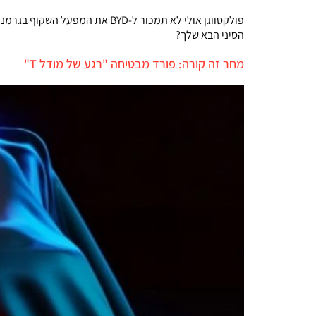
פולקסווגן אולי לא תמכור ל-YD
הסיני הבא שלך?
מחר זה קורה: פורד מבטיחה "רגע של מודל T"