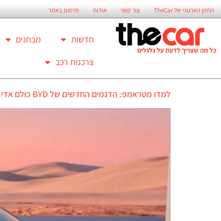
החזון הארגוני של TheCar
צור קשר
אודות
פרסום באתר
חדשות
מבחנים
צרכנות רכב
למדו מטראמפ: הדגמים החדשים של BYD כולם אדירים