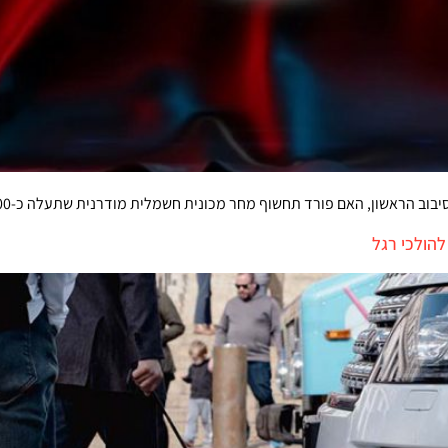
רד תחשוף מחר מכונית חשמלית מודרנית שתעלה כ-85,000 שקלים ותצליח להתמודד מול מיטב תוצאת סין?