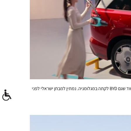
המחליף של טאנג והיורש של האן מקבלים בסין את הקידומת Great, וכשמערכת הסיוע לנהג שלהם נקראת "עין האלוהים" קשה שלא לחשוד שגם BYD לקתה במגלומניה. נמתין למבחן ישראלי לפני