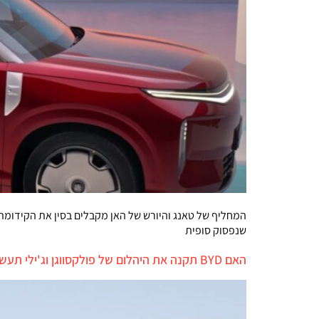
שנפסוק סופית
האם BYD תקנה את היהלום של פולקסווגן וג'ילי תעשה סאבלט במפעל של פורד?