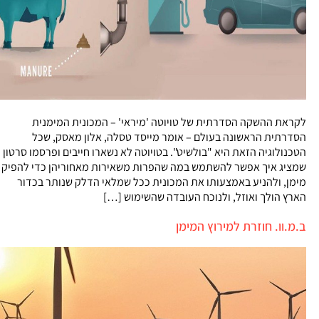
לקראת ההשקה הסדרתית של טויוטה 'מיראי' – המכונית המימנית
הסדרתית הראשונה בעולם – אומר מייסד טסלה, אלון מאסק, שכל
הטכנולוגיה הזאת היא "בולשיט". בטויוטה לא נשארו חייבים ופרסמו סרטון
שמציג איך אפשר להשתמש במה שהפרות משאירות מאחוריהן כדי להפיק
מימן, ולהניע באמצעותו את המכונית ככל שמלאי הדלק שנותר בכדור
הארץ הולך ואוזל, ולנוכח העובדה שהשימוש […]
ב.מ.וו. חוזרת למירוץ המימן