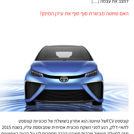
למצב את עצמה […]
האם טויוטה מבשרת סוף סוף את עידן המימן?
קונספט FCVשל טויוטה הוא אחרון בשושלת של מכוניות קונספט
לתאי-דלק, רגע לפני השקת מכונית אמיתית שמבוססת עליו, בשנת 2015
מזה למעלה מעשור שרבים מיצרני הרכב מספרים לנו על הנעה באמצעות