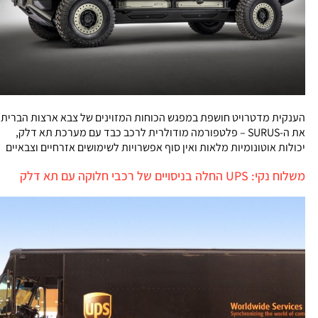
הענקית מדטרויט חושפת במפגש הכוחות המזוינים של צבא ארצות הברית
את ה-SURUS – פלטפורמה מודולרית לרכב כבד עם מערכת תא דלק,
יכולות אוטונומיות מלאות ואין סוף אפשרויות לשימושים אזרחיים וצבאיים
משלוח נקי: UPS החלה בניסויים של רכבי חלוקה עם תא דלק