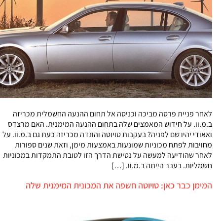
לאחר פניית פרסה מביכה וכניסה אל תחום ההנעה החשמלית מכריזה
ב.מ.וו. על חידוש המאמצים שלה בתחום ההנעה המימנית. האם מרצדס
ואאודי יהיו שם לפניה? בעקבות טויוטה והונדה מכריזה כעת גם ב.מ.וו. על
מחויבות לפתח מכוניות שמונעות באמצעות מימן, וזאת שנים ספורות
לאחר שהודיעה למעשה על נטישת הדרך הזו לטובת התמקדות במכוניות
חשמליות. בעבר הייתה ב.מ.וו. […]
המימן כבר כאן: טויוטה חשפה את המכונית המימנית שלה