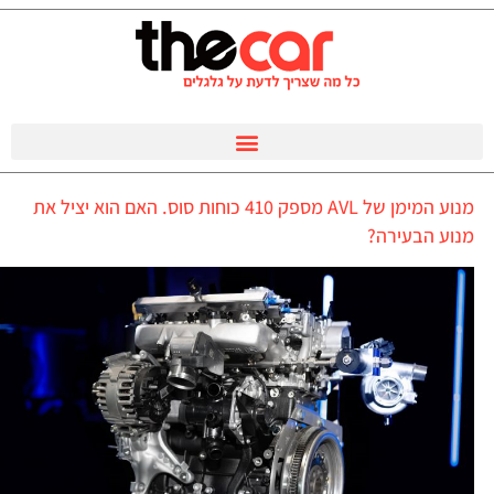
מנוע המימן של AVL מספק 410 כוחות סוס. האם הוא יציל את
מנוע הבעירה?