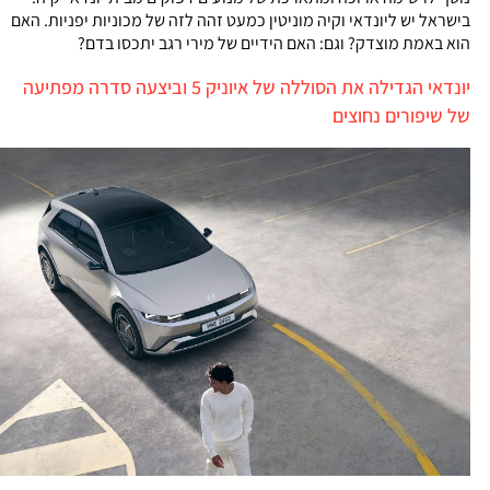
בישראל יש ליונדאי וקיה מוניטין כמעט זהה לזה של מכוניות יפניות. האם
הוא באמת מוצדק? וגם: האם הידיים של מירי רגב יתכסו בדם?
יונדאי הגדילה את הסוללה של איוניק 5 וביצעה סדרה מפתיעה
של שיפורים נחוצים