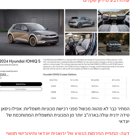
המחיר כבר לא מהווה מכשול מפני רכישת מכוניות חשמליות: אפילו ניסאן
טידה ידנית עולה בארה"ב יותר מן המכונית החשמלית המתוחכמת של
יונדאי
דעה: קמפיין הפרסום הנוצץ של יבואנית יונדאי ומיצובישי חושף