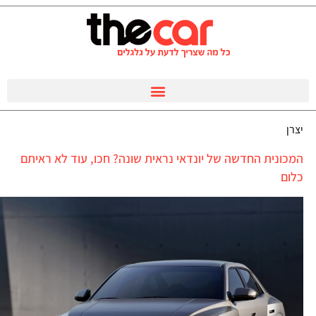
יצרן
המכונית החדשה של יונדאי נראית שונה? חכו, עוד לא ראיתם
כלום