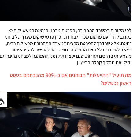
לפי מקורות במשרד התחבורה, הפרטת מבחני הנהיגה המעשיים תצא
בקרוב לדרך עם פרסום מכרז לבחירת זכיין פרטי שיקים מערך של בוחני
נהיגה. אלא שבדרך להפרטה מחכים למשרד התחבורה מכשולים רבים,
כאשר לא ברור כלל האם ההפרטה נחוצה – או שאפשר להשיג שיפור
משמעותי בדרכים אחרות, שגם יקצרו את זמני ההמתנה למבחני נהיגה וגם
יוזילו את תהליך קבלת הרישיון
מה תועיל "התייעלות" הבוחנים אם כ-80% מהנבחנים בטסט
ראשון נכשלים?