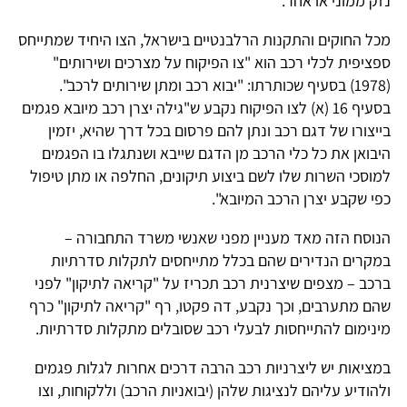
נזק ממוני או אחר.
מכל החוקים והתקנות הרלבנטיים בישראל, הצו היחיד שמתייחס
ספציפית לכלי רכב הוא "צו הפיקוח על מצרכים ושירותים"
(1978) בסעיף שכותרתו: "יבוא רכב ומתן שירותים לרכב".
בסעיף 16 (א) לצו הפיקוח נקבע ש"גילה יצרן רכב מיובא פגמים
בייצורו של דגם רכב ונתן להם פרסום בכל דרך שהיא, יזמין
היבואן את כל כלי הרכב מן הדגם שייבא ושנתגלו בו הפגמים
למוסכי השרות שלו לשם ביצוע תיקונים, החלפה או מתן טיפול
כפי שקבע יצרן הרכב המיובא".
הנוסח הזה מאד מעניין מפני שאנשי משרד התחבורה –
במקרים הנדירים שהם בכלל מתייחסים לתקלות סדרתיות
ברכב – מצפים שיצרנית רכב תכריז על "קריאה לתיקון" לפני
שהם מתערבים, וכך נקבע, דה פקטו, רף "קריאה לתיקון" כרף
מינימום להתייחסות לבעלי רכב שסובלים מתקלות סדרתיות.
במציאות יש ליצרניות רכב הרבה דרכים אחרות לגלות פגמים
ולהודיע עליהם לנציגות שלהן (יבואניות הרכב) וללקוחות, וצו