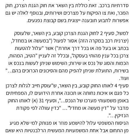
סדרתיות ברכב. זאת כוללת בין השאר את חוק הגנת הצרכן, חוק
המכר, ואת צו הפיקוח על מצרכים ושירותים, ובנוסף לאלה יש גם
אפשרות לתבוע תובענה ייצוגית בשם קבוצת נפגעים.
למשל, סעיף 2 לחוק הגנת הצרכן קובע, בין השאר, שלעוסק
(יצרנית רכב במקרה הזה) אסור לפעול ("במעשה או במחדל,
בכתב או בעל פה או בכל דרך אחרת") אשר "עלול להטעות
צרכן בכל ענין מהותי בעסקה", ובכלל זה לעניין "הטיב, המהות,
הכמות והסוג של נכס או שירות; השימוש שניתן לעשות בנכס או
בשירות, התועלת שניתן להפיק מהם והסיכונים הכרוכים בהם…"
ועוד.
סעיף 4 לאותו החוק קובע, בין השאר, ש"עוסק חייב לגלות לצרכן
כל פגם או איכות נחותה או תכונה אחרת הידועים לו, המפחיתים
באופן משמעותי מערכו של הנכס…", וסעיף 31 (א) לאותו החוק
מדבר על "דין מעשה או מחדל"… "כדין עוולה לפי פקודת
הנזיקין…".
הניסוח המשפטי עלול להישמע מוזר או מנותק למי שלא מגיע
מן התחום אבל אחת המשמעויות המעשית הרלבנטיות היא שאם