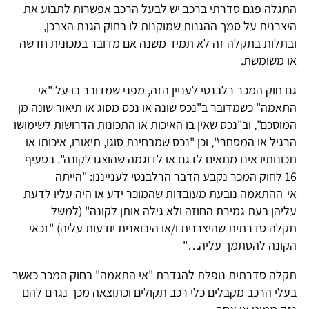
התגלה פגם סדרתי ברכב יש לבעל הרכב אפשרות לתבוע את
היצרנית על סמך ההגנות שמוקנות לו בחוק הגנת הצרכן,
ובתלות בתקלה זה לא תמיד משנה אם מדובר במכונית חדשה
או משומשת.
גם חוק המכר רלבנטי לעניין הזה, מפני שמדובר בו על "אי
התאמה" כשמדובר ב"נכס שונה או נכס מסוג או תיאור שונה מן
המוסכם", וב"נכס שאין בו האיכות או התכונות הדרושות לשימושו
הרגיל או המסחרי", וכן "נכס שמבחינת סוגו, תיאורו, איכותו או
תכונותיו אינו מתאים לדגם או לדוגמה שהוצגו לקונה". בסעיף
16 לחוק המכר נקבע הדבר הרלבנטי לענייננו: "הייתה
אי-ההתאמה נובעת מעובדות שהמוכר ידע או היה עליו לדעת
עליהן בעת גמירת החוזה ולא גילה אותן לקונה" (למשל –
תקלה סדרתית שהיצרנית ו/או היבואנית יודעות עליה) "זכאי
הקונה להסתמך עליה…"
תקלה סדרתית נופלת להגדרת "אי התאמה" בחוק המכר כאשר
בעלי הרכב מקבלים כלי רכב תקולים וכתוצאה מכך נגרם להם