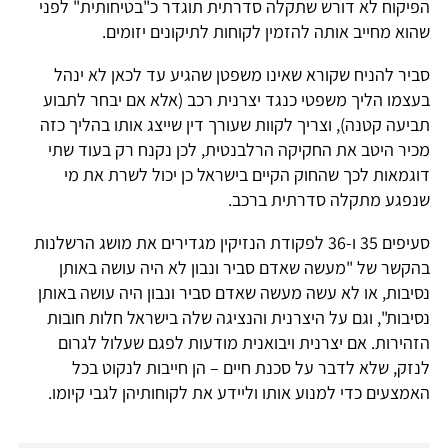
הפיקוח לא דורש שתקלה סדרתית תוגדר כ"בטיחותית" לפני
שהוא מחייב אותה להזמין לקוחות לתיקונים יזומים.
סביר להניח שקורא שאינו משפטן שהגיע עד לכאן לא ינהל
בעצמו הליך משפטי כנגד יצרנית רכב (אלא אם יבחר לתבוע
תביעה קטנה), וצריך לקוות שעורך דין שייצג אותו בהליך כזה
מכיר היטב את החקיקה הרלבנטית, לכן נקנח רק בעוד שתי
דוגמאות לכך שהחוק הקיים בישראל כן יכול לשרת את מי
שנפגע מתקלה סדרתית ברכב.
סעיפים 35 ו-36 לפקודת הנזיקין מגדירים את מושג הרשלנות
בהקשר של "מעשה שאדם סביר ונבון לא היה עושה באותן
נסיבות, או לא עשה מעשה שאדם סביר ונבון היה עושה באותן
נסיבות", וגם על היצרנית והנציגה שלה בישראל חלות חובות
הזהירות. אם יצרנית ויבואנית מודעות לפגם שעלול לגרום
לנזק, שלא לדבר על סכנת חיים – הן חייבות לנקוט בכל
האמצעים כדי למנוע אותו וליידע את לקוחותיהן לגבי קיומו.