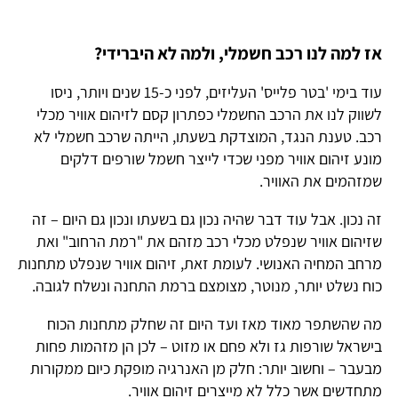
אז למה לנו רכב חשמלי, ולמה לא היברידי?
עוד בימי 'בטר פלייס' העליזים, לפני כ-15 שנים ויותר, ניסו
לשווק לנו את הרכב החשמלי כפתרון קסם לזיהום אוויר מכלי
רכב. טענת הנגד, המוצדקת בשעתו, הייתה שרכב חשמלי לא
מונע זיהום אוויר מפני שכדי לייצר חשמל שורפים דלקים
שמזהמים את האוויר.
זה נכון. אבל עוד דבר שהיה נכון גם בשעתו ונכון גם היום – זה
שזיהום אוויר שנפלט מכלי רכב מזהם את "רמת הרחוב" ואת
מרחב המחיה האנושי. לעומת זאת, זיהום אוויר שנפלט מתחנות
כוח נשלט יותר, מנוטר, מצומצם ברמת התחנה ונשלח לגובה.
מה שהשתפר מאוד מאז ועד היום זה שחלק מתחנות הכוח
בישראל שורפות גז ולא פחם או מזוט – לכן הן מזהמות פחות
מבעבר – וחשוב יותר: חלק מן האנרגיה מופקת כיום ממקורות
מתחדשים אשר כלל לא מייצרים זיהום אוויר.